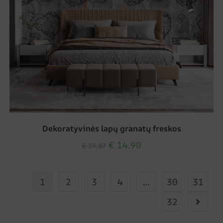
Dekoratyvinės lapų granatų freskos
€
14.90
€
19.87
1
2
3
4
…
30
31
32