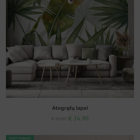
Atogrąžų lapai
€
14.90
€
19.87
SKATINIMAS!