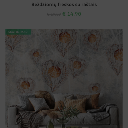
Beždžionių freskos su raštais
€
14.90
€
19.87
SKATINIMAS!