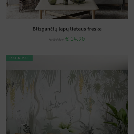
Blizgančių lapų lietaus freska
€
14.90
€
19.87
SKATINIMAS!