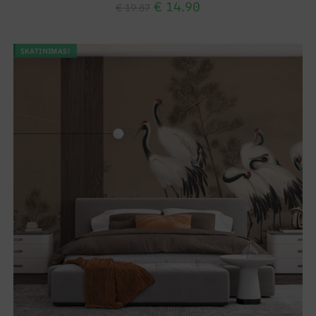
€
14.90
€
19.87
SKATINIMAS!