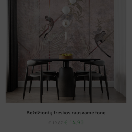
Beždžionių freskos rausvame fone
€
14.90
€
19.87