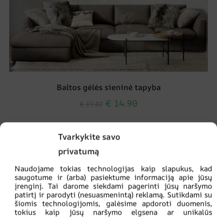
Baltos gėlės sieninė tapyba
€
14.90
€
19.87
SKATINIMAS!
Tvarkykite savo
privatumą
Naudojame tokias technologijas kaip slapukus, kad
saugotume ir (arba) pasiektume informaciją apie jūsų
įrenginį. Tai darome siekdami pagerinti jūsų naršymo
patirtį ir parodyti (nesuasmenintą) reklamą. Sutikdami su
šiomis technologijomis, galėsime apdoroti duomenis,
tokius kaip jūsų naršymo elgsena ar unikalūs