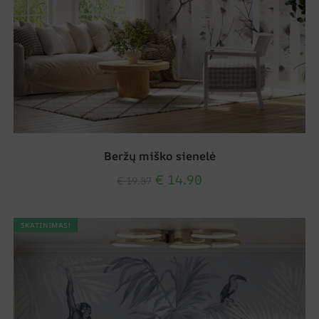
Beržų miško sienelė
€
14.90
€
19.87
SKATINIMAS!