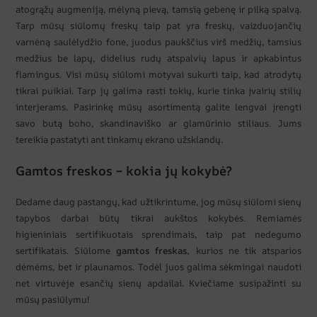
atogrąžų augmeniją, mėlyną pievą, tamsią gebenę ir pilką spalvą.
Tarp mūsų siūlomų freskų taip pat yra freskų, vaizduojančių
varnėną saulėlydžio fone, juodus paukščius virš medžių, tamsius
medžius be lapų, didelius rudų atspalvių lapus ir apkabintus
flamingus. Visi mūsų siūlomi motyvai sukurti taip, kad atrodytų
tikrai puikiai. Tarp jų galima rasti tokių, kurie tinka įvairių stilių
interjerams. Pasirinkę mūsų asortimentą galite lengvai įrengti
savo butą boho, skandinaviško ar glamūrinio stiliaus. Jums
tereikia pastatyti ant tinkamų ekrano užsklandų.
Gamtos freskos – kokia jų kokybė?
Dedame daug pastangų, kad užtikrintume, jog mūsų siūlomi sienų
tapybos darbai būtų tikrai aukštos kokybės. Remiamės
higieniniais sertifikuotais sprendimais, taip pat nedegumo
sertifikatais. Siūlome
gamtos freskas,
kurios ne tik atsparios
dėmėms, bet ir plaunamos. Todėl juos galima sėkmingai naudoti
net virtuvėje esančių sienų apdailai. Kviečiame susipažinti su
mūsų pasiūlymu!