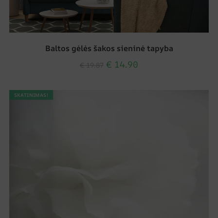
Baltos gėlės šakos sieninė tapyba
€
14.90
€
19.87
SKATINIMAS!