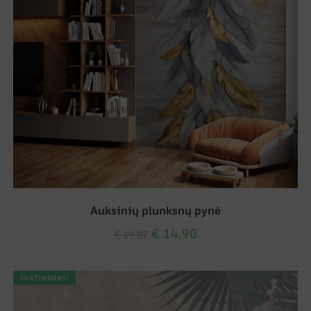
Auksinių plunksnų pynė
€
14.90
€
19.87
SKATINIMAS!