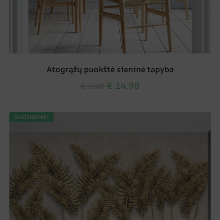
Atogrąžų puokštė sieninė tapyba
€
14.90
€
19.87
SKATINIMAS!