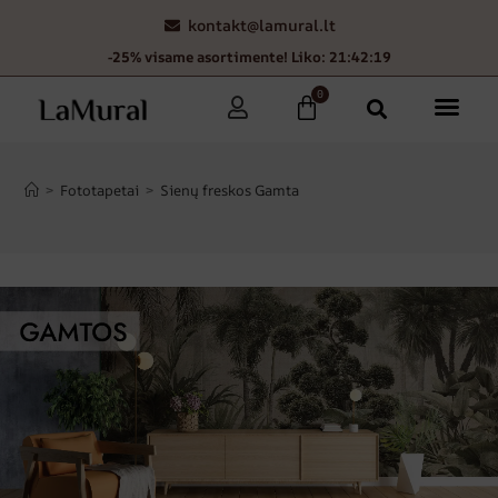
kontakt@lamural.lt
-25% visame asortimente! Liko: 21:42:15
0
>
Fototapetai
>
Sienų freskos Gamta