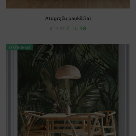
Atogrąžų paukščiai
€
14.90
€
19.87
SKATINIMAS!