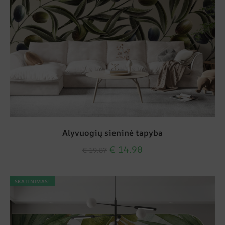
Alyvuogių sieninė tapyba
€
14.90
€
19.87
SKATINIMAS!