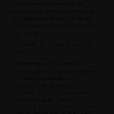
galiojančiomis Taisyklėmis. Kiekvieną
užsakytą prekę klientas turi sukonfigūruoti
pagal savo pageidavimus. Būtinai ištirkite
visas konfigūracijos parinktis ir apsvarstykite
bendrą kainą.
7.2. Kad būtų sudaryta pirkimo-pardavimo
sutartis, būtina:
pasirinkite konkretų elementą ir
sukonfigūruokite jį pagal galimas parinktis
ir kliento pageidavimus;
pateikite užsakymą internetu, t. y.
parduotuvės svetainėje, per užsakymo
krepšelį – mygtukas „įdėti į krepšelį“;
patvirtinkite, kad žinote, kad užsakymas
reiškia įsipareigojimą atlikti mokėjimą,