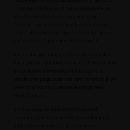
Taisyklėse nurodytomis sąlygomis ir gali būti
nutraukta Paslaugos vartotojui pareikalavus
ištrinti savo Kliento paskyrą. Paslaugų
teikėjas nepagrįstai nedelsdamas pašalina
registruotą Kliento paskyrą ir/ar elektroninio
pašto adresą iš prenumeratorių sąrašo.
4.6. Paslaugos teikiamos Vartotojui nemokant
Paslaugų teikėjui jokių mokesčių. Prisijungimo
ir naudojimosi internetu išlaidas apmoka
Naudotojas pagal sutarties tarp Vartotojo ir jo
telekomunikacijų operatoriaus (interneto
tiekėjo) turinį.
4.7. Paslaugų teikėjas informuoja, kad
nerenka iš Vartotojų indėlių ir nereikalauja
kitų finansinių garantijų, susijusių su