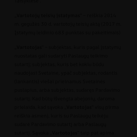
Taisyklėse .
„
Vartotojų teisių įstatymas
“ – reiškia 2014
m. gegužės 30 d. vartotojų teisių aktą (2017 m.
Įstatymų leidinio 683 punktas su pakeitimais)
„
Vartotojas
“ – subjektas, kuris pagal įstatymų
nuostatas gali sudaryti Paslaugų teikimo
sutartį; subjektas, kuris bet kokiu būdu
naudojasi Svetaine, ypač subjektas, rodantis
(lankantis) viešai prieinamus Svetainės
puslapius, arba subjektas, sudaręs Pardavimo
sutartį. Kad būtų išvengta abejonių, daroma
prielaida, kad sąvoka „
Vartotojas
“ visų pirma
reiškia asmenį, kuris su Paslaugų teikėju
sudarė Pardavimo sutartį arba Paslaugų
sutartį. Sąvoka „
Vartotojas
“ taip pat apima