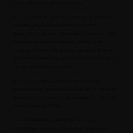
internetines užsakymų formas.
6.2. Siūlomų straipsnių puslapiuose pateikti
vaizdai yra tik pavyzdiniai motyvai ir
pavyzdiniai dizaino atvaizdai. Užsakymo metu
Klientas gauna ne originalų vaizdą, o tik
motyvą atitinkančią kopiją, paruoštą Kliento
pasirinkta laikmena, jo pasirinkta technika ir
jo nurodytais matmenimis.
6.3. Visos prekių kainos Internetinėje
parduotuvėje pateiktos Euro (EUR) ir yra bruto
kainos, t.y. su mokesčiais, įskaitant pridėtinės
vertės mokestį (PVM).
6.4. Už kiekvieną Vartotojui, kuris yra
Vartotojas, pateiktą Užsakymą išrašomas