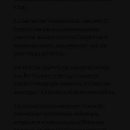
būdą .
3.2. Vartotojas, naudodamasis LAMURAL.LT
Internetinės parduotuvės paslaugomis,
patvirtina, kad susipažino su Taisyklėmis ir
sutinka su visomis jų nuostatomis, taip pat
įsipareigoja jų laikytis.
3.3. Klientas įsipareigoja užsakymo formoje
pateikti išsamius ir teisingus duomenis.
Pateikus melagingus duomenis, Klientas bus
atsakingas už bet kokią dėl to atsiradusią žalą.
3.4. Norint naršyti asortimente ir pateikti
siūlomų prekių užsakymus, reikalingas
kompiuteris ar kitas įrenginys (išmanusis