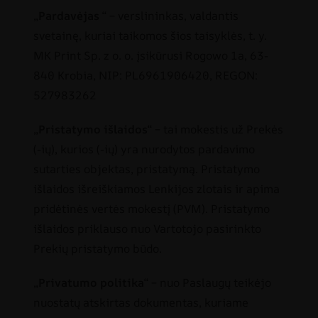
„
Pardavėjas
“ – verslininkas, valdantis
svetainę, kuriai taikomos šios taisyklės, t. y.
MK Print Sp. z o. o. įsikūrusi Rogowo 1a, 63-
840 Krobia, NIP: PL6961906420, REGON:
527983262
„
Pristatymo išlaidos
“ – tai mokestis už Prekės
(-ių), kurios (-ių) yra nurodytos pardavimo
sutarties objektas, pristatymą. Pristatymo
išlaidos išreiškiamos Lenkijos zlotais ir apima
pridėtinės vertės mokestį (PVM). Pristatymo
išlaidos priklauso nuo Vartotojo pasirinkto
Prekių pristatymo būdo.
„
Privatumo politika
“ – nuo Paslaugų teikėjo
nuostatų atskirtas dokumentas, kuriame