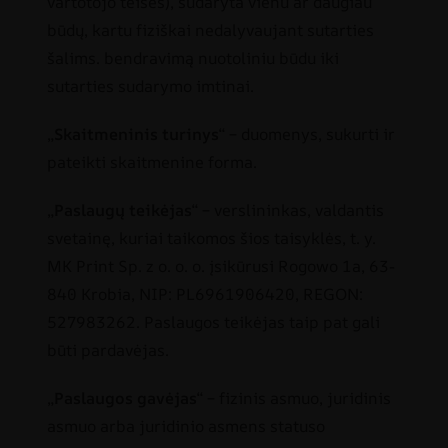
vartotojo teises), sudaryta vienu ar daugiau
būdų, kartu fiziškai nedalyvaujant sutarties
šalims. bendravimą nuotoliniu būdu iki
sutarties sudarymo imtinai.
„
Skaitmeninis turinys
“ – duomenys, sukurti ir
pateikti skaitmenine forma.
„
Paslaugų teikėjas
“ – verslininkas, valdantis
svetainę, kuriai taikomos šios taisyklės, t. y.
MK Print Sp. z o. o. o. įsikūrusi Rogowo 1a, 63-
840 Krobia, NIP: PL6961906420, REGON:
527983262. Paslaugos teikėjas taip pat gali
būti pardavėjas.
„
Paslaugos gavėjas
“ – fizinis asmuo, juridinis
asmuo arba juridinio asmens statuso