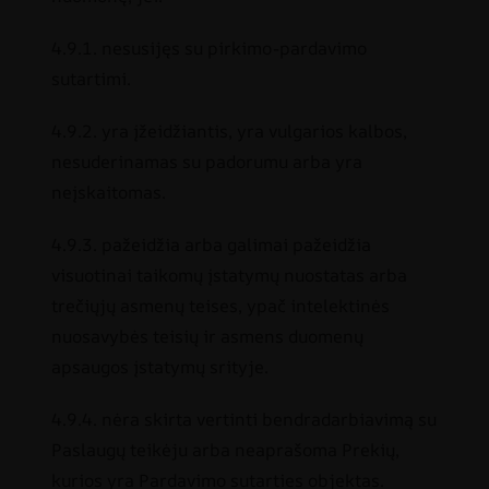
4.9.1. nesusijęs su pirkimo-pardavimo
sutartimi.
4.9.2. yra įžeidžiantis, yra vulgarios kalbos,
nesuderinamas su padorumu arba yra
neįskaitomas.
4.9.3. pažeidžia arba galimai pažeidžia
visuotinai taikomų įstatymų nuostatas arba
trečiųjų asmenų teises, ypač intelektinės
nuosavybės teisių ir asmens duomenų
apsaugos įstatymų srityje.
4.9.4. nėra skirta vertinti bendradarbiavimą su
Paslaugų teikėju arba neaprašoma Prekių,
kurios yra Pardavimo sutarties objektas.