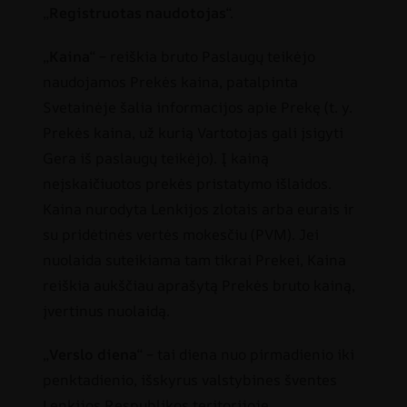
„
Registruotas naudotojas
“.
„
Kaina
“ – reiškia bruto Paslaugų teikėjo
naudojamos Prekės kaina, patalpinta
Svetainėje šalia informacijos apie Prekę (t. y.
Prekės kaina, už kurią Vartotojas gali įsigyti
Gera iš paslaugų teikėjo). Į kainą
neįskaičiuotos prekės pristatymo išlaidos.
Kaina nurodyta Lenkijos zlotais arba eurais ir
su pridėtinės vertės mokesčiu (PVM). Jei
nuolaida suteikiama tam tikrai Prekei, Kaina
reiškia aukščiau aprašytą Prekės bruto kainą,
įvertinus nuolaidą.
„
Verslo diena
“ – tai diena nuo pirmadienio iki
penktadienio, išskyrus valstybines šventes
Lenkijos Respublikos teritorijoje.