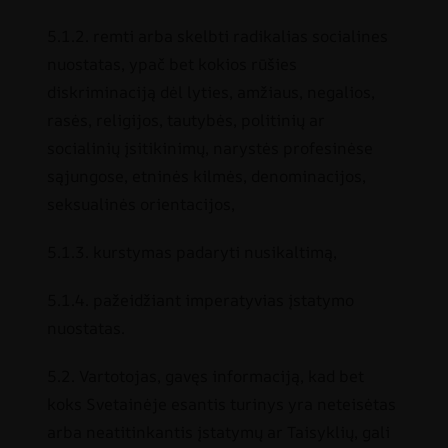
5.1.2. remti arba skelbti radikalias socialines
nuostatas, ypač bet kokios rūšies
diskriminaciją dėl lyties, amžiaus, negalios,
rasės, religijos, tautybės, politinių ar
socialinių įsitikinimų, narystės profesinėse
sąjungose, etninės kilmės, denominacijos,
seksualinės orientacijos,
5.1.3. kurstymas padaryti nusikaltimą,
5.1.4. pažeidžiant imperatyvias įstatymo
nuostatas.
5.2. Vartotojas, gavęs informaciją, kad bet
koks Svetainėje esantis turinys yra neteisėtas
arba neatitinkantis įstatymų ar Taisyklių, gali