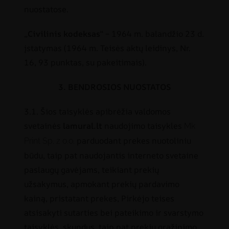
nuostatose.
„
Civilinis kodeksas
“ – 1964 m. balandžio 23 d.
įstatymas (1964 m. Teisės aktų leidinys, Nr.
16, 93 punktas, su pakeitimais).
3. BENDROSIOS NUOSTATOS
3.1. Šios taisyklės apibrėžia valdomos
svetainės
lamural.lt
naudojimo taisykles
Mk
parduodant prekes nuotoliniu
Print Sp. z o.o.
būdu, taip pat naudojantis interneto svetaine
paslaugų gavėjams, teikiant prekių
užsakymus, apmokant prekių pardavimo
kainą, pristatant prekes, Pirkėjo teises
atsisakyti sutarties bei pateikimo ir svarstymo
taisyklės. skundus, taip pat prekių grąžinimo