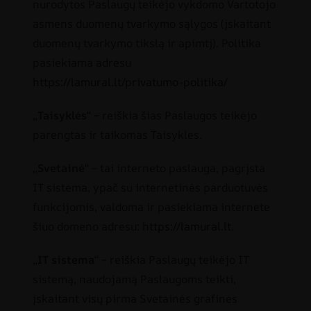
nurodytos Paslaugų teikėjo vykdomo Vartotojo
asmens duomenų tvarkymo sąlygos (įskaitant
duomenų tvarkymo tikslą ir apimtį). Politika
pasiekiama adresu
https://lamural.lt/privatumo-politika/
„
Taisyklės
“ – reiškia šias Paslaugos teikėjo
parengtas ir taikomas Taisykles.
„
Svetainė
“ – tai interneto paslauga, pagrįsta
IT sistema, ypač su internetinės parduotuvės
funkcijomis, valdoma ir pasiekiama internete
šiuo domeno adresu:
https://lamural.lt
.
„
IT sistema
“ – reiškia Paslaugų teikėjo IT
sistemą, naudojamą Paslaugoms teikti,
įskaitant visų pirma Svetainės grafines