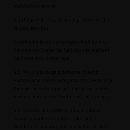
Vartotojo paskyros,
e) prieigą prie jūsų užsakymų, rezervacijų ir
skundų istorijos.
f) galimybė įvesti Komentarus/Atsiliepimus
naudojantis Svetainės funkcijomis, siekiant
juos paskelbti Svetainėje.
4.2. WWW paslauga prieinama visiems
Vartotojams, nereikia registruotis Svetainėje.
Kiekvienas Vartotojas gali naršyti ir ieškoti
viešai prieinamuose Svetainės puslapiuose.
4.3. Sutartis dėl WWW paslaugų teikimo
sudaroma neterminuotam laikui, kai
Naudotojas sėkmingai iškviečia bet kurio iš