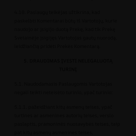
4.10. Paslaugų teikėjas užtikrina, kad
paskelbti Komentarai būtų iš Vartotojų, kurie
naudojo ar įsigijo duotą Prekę, kad tik Prekę
Svetainėje įsigijęs Vartotojas gautų nuorodą,
leidžiančią pridėti Prekės Komentarą.
5. DRAUDIMAS ĮVESTI NELEGALUOTĄ
TURINĮ
5.1. Naudodamasis Paslaugomis Vartotojas
negali teikti neteisėto turinio, ypač turinio:
5.1.1. pažeidžiant kitų asmenų teises, ypač
turtines ar asmenines autorių teises, verslo
paslaptis, pramoninės nuosavybės teises, taip
pat kitų asmenų asmenines teises,