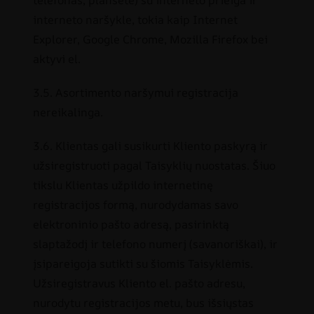
telefonas, planšetė) su interneto prieiga ir
interneto naršykle, tokia kaip Internet
Explorer, Google Chrome, Mozilla Firefox bei
aktyvi el.
3.5. Asortimento naršymui registracija
nereikalinga.
3.6. Klientas gali susikurti Kliento paskyrą ir
užsiregistruoti pagal Taisyklių nuostatas. Šiuo
tikslu Klientas užpildo internetinę
registracijos formą, nurodydamas savo
elektroninio pašto adresą, pasirinktą
slaptažodį ir telefono numerį (savanoriškai), ir
įsipareigoja sutikti su šiomis Taisyklėmis.
Užsiregistravus Kliento el. pašto adresu,
nurodytu registracijos metu, bus išsiųstas