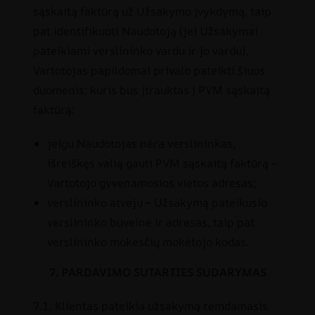
sąskaitą faktūrą už Užsakymo įvykdymą, taip
pat identifikuoti Naudotoją (jei Užsakymai
pateikiami verslininko vardu ir jo vardu),
Vartotojas papildomai privalo pateikti šiuos
duomenis: kuris bus įtrauktas į PVM sąskaitą
faktūrą:
jeigu Naudotojas nėra verslininkas,
išreiškęs valią gauti PVM sąskaitą faktūrą –
Vartotojo gyvenamosios vietos adresas;
verslininko atveju – Užsakymą pateikusio
verslininko buveinė ir adresas, taip pat
verslininko mokesčių mokėtojo kodas.
7. PARDAVIMO SUTARTIES SUDARYMAS
7.1. Klientas pateikia užsakymą remdamasis