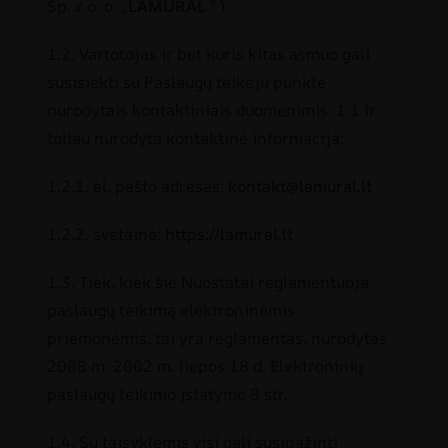
Sp. z o. o. „
LAMURAL
” ).
1.2. Vartotojas ir bet kuris kitas asmuo gali
susisiekti su Paslaugų teikėju punkte
nurodytais kontaktiniais duomenimis. 1.1 ir
toliau nurodyta kontaktinė informacija:
1.2.1. el. pašto adresas:
kontakt@lamural.lt
1.2.2. svetainė:
https://lamural.lt
1.3. Tiek, kiek šie Nuostatai reglamentuoja
paslaugų teikimą elektroninėmis
priemonėmis, tai yra reglamentas, nurodytas
2008 m. 2002 m. liepos 18 d. Elektroninių
paslaugų teikimo įstatymo 8 str.
1.4. Su taisyklėmis visi gali susipažinti