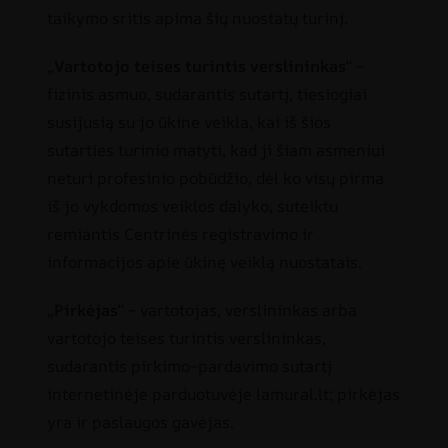
taikymo sritis apima šių nuostatų turinį.
„
Vartotojo teises turintis verslininkas
“ –
fizinis asmuo, sudarantis sutartį, tiesiogiai
susijusią su jo ūkine veikla, kai iš šios
sutarties turinio matyti, kad ji šiam asmeniui
neturi profesinio pobūdžio, dėl ko visų pirma
iš jo vykdomos veiklos dalyko, suteiktu
remiantis Centrinės registravimo ir
informacijos apie ūkinę veiklą nuostatais.
„
Pirkėjas
“ – vartotojas, verslininkas arba
vartotojo teises turintis verslininkas,
sudarantis pirkimo–pardavimo sutartį
internetinėje parduotuvėje lamural.lt; pirkėjas
yra ir paslaugos gavėjas.