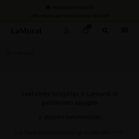
kontakt@lamural.lt
-25% visame asortimente! Liko: 13:15:21
0
>
Taisyklės
Svetainės taisyklės ir Lamural.lt
pardavimo sąlygos
1. ĮMONĖS INFORMACIJA
1.1. Šiuos Nuostatus parengė ir taiko MK Print