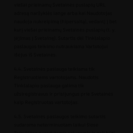
viešai prieinamų Svetainės puslapių URL
adresą naršyklės lange arba kai Naudotojas
naudoja nukreipimą (hipersaitą), vedantį į bet
kurį viešai prieinamų Svetainės puslapių (t. y.
įėjimas į Svetainę). Sutartis dėl Tinklalapio
paslaugos teikimo nutraukiama Vartotojui
išėjus iš Svetainės.
4.4. Svetainės paslauga teikiama tik
Registruotiems vartotojams. Naudotis
Tinklalapio paslauga galima tik
užsiregistravus ir prisijungus prie Svetainės
kaip Registruotas vartotojas.
4.5. Svetainės paslaugos teikimo sutartis
sudaroma neterminuotam laikui šiose