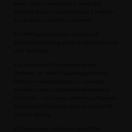
kvitas, nebent Naudotojas praneša apie
būtinybę išrašyti sąskaitą faktūrą ir pateikia
jos išrašymui reikalingus duomenis.
6.5. PVM sąskaita faktūra išrašoma už
kiekvieną Užsakymą, pateiktą Vartotojui, kuris
nėra Vartotojas.
6.6. Kvitas arba PVM sąskaita faktūra
išrašoma, kai visos Užsakymui pasirinktos
Prekės yra sukomplektuotos ir paruoštos
siuntimui, nebent Užsakymas apdorojamas
partijomis – tokiu atveju kiekvienai Užsakymo
daliai gali būti išrašytas atskiras kvitas/PVM
sąskaita faktūra.
6.7. Naudotojas, norėdamas gauti PVM