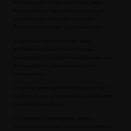
konkrečiu URL adresu ir galimybe įvesti
Komentarus bei naudojantis Svetainės IT
mechanizmais. (svetainės funkcijos).
Žiniatinklio paslauga visų pirma apima:
a) galimybę ieškoti ir naršyti viešai
prieinamuose Svetainės antriniuose
puslapiuose (t. y. Svetainės puslapiuose, prie
kurių patekti nereikia registracijos ir
prisijungimo);
b) galimybę perskaityti Prekių aprašymą ir
nuotraukas, patalpintus viešai prieinamuose
Svetainės puslapiuose,
c) Svetainės IT mechanizmų, skirtų
Užsakymams pateikti (elektroninės formos ir