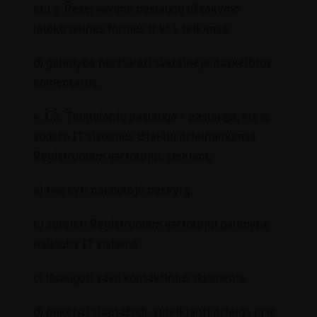
kt.) ir Rezervavimo paslaugų užsakymo
(elektroninės formos ir kt.), teikimas;
d) galimybę peržiūrėti svetainėje paskelbtus
komentarus.
4.1.2. Tinklalapio paslauga – paslauga, kurią
sudaro IT sistemos išteklių prieinamumas
Registruotam vartotojui, siekiant:
a) tvarkyti naudotojo paskyrą,
b) suteikti Registruotam vartotojui galimybę
naudotis IT sistema:
c) išsaugoti savo kontaktinius duomenis,
d) pakeisti slaptažodį, suteikiantį prieigą prie