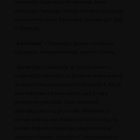
neturintis organizacinis vienetas, kuris
naudojasi Paslaugų teikėjo teikiama paslauga
elektroniniu būdu; Paslaugos gavėjas gali būti
ir Pirkėjas.
„
Adresatas
“ – Paslaugos gavėjo nurodytas
subjektas, kompetentingas atsiimti siuntą.
„
Garantija
“ – vartotojo ar fizinio asmens,
sudarančio tiesiogiai su jo ūkine veikla sutartį,
atsakomybės pareikalavimo procedūra, kai iš
šios sutarties turinio matyti, kad ji nėra
profesinio pobūdžio. šiam asmeniui,
atsiradusiam visų pirma dėl dalykinės jo
ūkinės veiklos, dėl atskleisto fizinio įsigytos
prekės trūkumo (sutarties neatitikimo) ar
teisinio trūkumo, nurodyto Civilinio kodekso