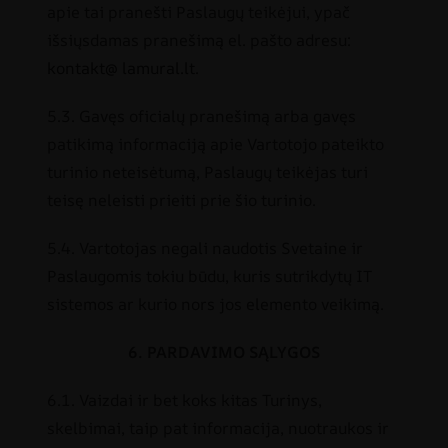
apie tai pranešti Paslaugų teikėjui, ypač
išsiųsdamas pranešimą el. pašto adresu:
kontakt@ lamural.lt
.
5.3. Gavęs oficialų pranešimą arba gavęs
patikimą informaciją apie Vartotojo pateikto
turinio neteisėtumą, Paslaugų teikėjas turi
teisę neleisti prieiti prie šio turinio.
5.4. Vartotojas negali naudotis Svetaine ir
Paslaugomis tokiu būdu, kuris sutrikdytų IT
sistemos ar kurio nors jos elemento veikimą.
6. PARDAVIMO SĄLYGOS
6.1. Vaizdai ir bet koks kitas Turinys,
skelbimai, taip pat informacija, nuotraukos ir