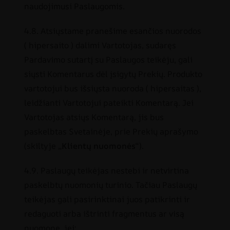
naudojimusi Paslaugomis.
4.8. Atsiųstame pranešime esančios nuorodos
( hipersaito ) dalimi Vartotojas, sudaręs
Pardavimo sutartį su Paslaugos teikėju, gali
siųsti Komentarus dėl įsigytų Prekių. Produkto
vartotojui bus išsiųsta nuoroda ( hipersaitas ),
leidžianti Vartotojui pateikti Komentarą. Jei
Vartotojas atsiųs Komentarą, jis bus
paskelbtas Svetainėje, prie Prekių aprašymo
(skiltyje „
Klientų nuomonės
“).
4.9. Paslaugų teikėjas nestebi ir netvirtina
paskelbtų nuomonių turinio. Tačiau Paslaugų
teikėjas gali pasirinktinai juos patikrinti ir
redaguoti arba ištrinti fragmentus ar visą
nuomonę, jei: