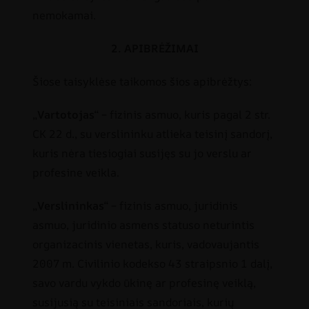
nemokamai.
2. APIBRĖŽIMAI
Šiose taisyklėse taikomos šios apibrėžtys:
„
Vartotojas
“ – fizinis asmuo, kuris pagal 2 str.
CK 22 d., su verslininku atlieka teisinį sandorį,
kuris nėra tiesiogiai susijęs su jo verslu ar
profesine veikla.
„
Verslininkas
“ – fizinis asmuo, juridinis
asmuo, juridinio asmens statuso neturintis
organizacinis vienetas, kuris, vadovaujantis
2007 m. Civilinio kodekso 43 straipsnio 1 dalį,
savo vardu vykdo ūkinę ar profesinę veiklą,
susijusią su teisiniais sandoriais, kurių