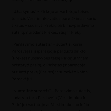
„
Užsakymas
“ – Pirkėjo ar vartotojo teises
turinčio Verslininko valios pareiškimas, kurio
tikslas – sudaryti Prekių pirkimo–pardavimo
sutartį, nurodant Prekes, rūšį ir kiekį.
„
Pardavimo sutartis
“ – sutartis, kuria
Pardavėjas įsipareigoja perduoti daikto
(Prekės) nuosavybės teisę Pirkėjui ir jam
pristatyti prekę, o Pirkėjas įsipareigoja
atsiimti prekę (Prekes) ir sumokėti kainą
Pardavėjui.
„
Nuotolinė sutartis
“ – Pardavimo sutartis,
sudaryta tarp Pardavėjo (Verslininko) ir
Pirkėjo (Vartotojo ar Verslininko, turinčio