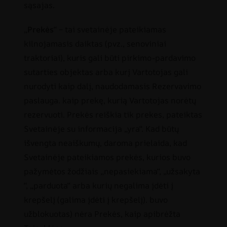
sąsajas.
„
Prekės
“ – tai svetainėje pateikiamas
kilnojamasis daiktas (pvz., senoviniai
traktoriai), kuris gali būti pirkimo-pardavimo
sutarties objektas arba kurį Vartotojas gali
nurodyti kaip dalį, naudodamasis Rezervavimo
paslauga. kaip prekę, kurią Vartotojas norėtų
rezervuoti. Prekės reiškia tik prekes, pateiktas
Svetainėje su informacija „yra“. Kad būtų
išvengta neaiškumų, daroma prielaida, kad
Svetainėje pateikiamos prekės, kurios buvo
pažymėtos žodžiais „nepasiekiama“, „užsakyta
“, „parduota“ arba kurių negalima įdėti į
krepšelį (galima įdėti į krepšelį). buvo
užblokuotas) nėra Prekės, kaip apibrėžta