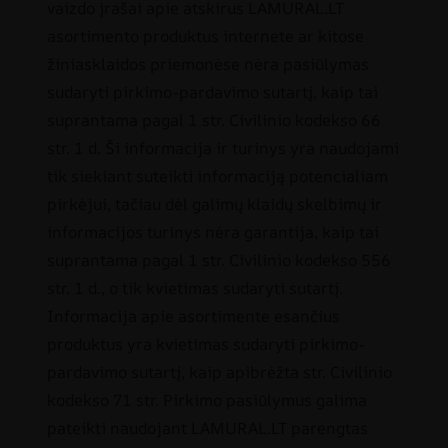
vaizdo įrašai apie atskirus LAMURAL.LT
asortimento produktus internete ar kitose
žiniasklaidos priemonėse nėra pasiūlymas
sudaryti pirkimo-pardavimo sutartį, kaip tai
suprantama pagal 1 str. Civilinio kodekso 66
str. 1 d. Ši informacija ir turinys yra naudojami
tik siekiant suteikti informaciją potencialiam
pirkėjui, tačiau dėl galimų klaidų skelbimų ir
informacijos turinys nėra garantija, kaip tai
suprantama pagal 1 str. Civilinio kodekso 556
str. 1 d., o tik kvietimas sudaryti sutartį.
Informacija apie asortimente esančius
produktus yra kvietimas sudaryti pirkimo-
pardavimo sutartį, kaip apibrėžta str. Civilinio
kodekso 71 str. Pirkimo pasiūlymus galima
pateikti naudojant LAMURAL.LT parengtas