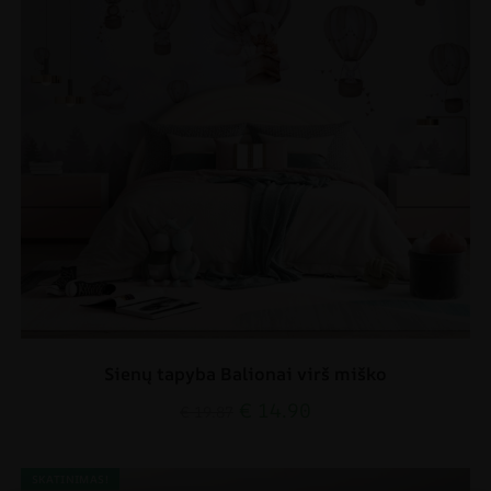
Sienų tapyba Balionai virš miško
€
14.90
€
19.87
SKATINIMAS!