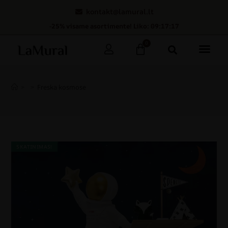
kontakt@lamural.lt
-25% visame asortimente! Liko: 09:17:16
0
>
>
Freska kosmose
SKATINIMAS!