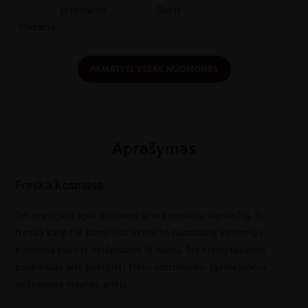
prieinama.
Doris
Viktoria
PAMATYTI VISAS NUOMONES
Aprašymas
Freska kosmose
Jei svajojate apie keliones prie kosminių slenksčių, ši
freska kaip tik jums! Užtikrinkite nuostabią kelionių į
kosmosą patirtį neišeidami iš namų. Šis sienų tapybos
paveikslas leis pasijusti tikru astronautu, tyrinėjančiu
nežinomas visatos sritis.