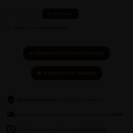
-
+
Į KREPŠELĮ
Pridėti prie mėgstamiausių
UŽSISAKYKITE FOTOTAPETO PAVYZDĮ
TEIRAUKITĖS DĖL GAMINIO
Jūs perkate saugiai:
ekologiškas produktas
Nemokamas pristatymas perkant už mažiausiai
€100
Užsakymo įvykdymo laikas
nuo 2 iki 4 dienų.