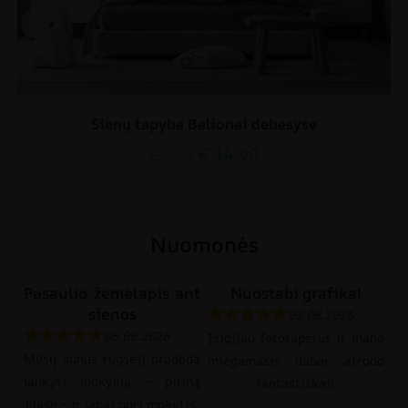
Sienų tapyba Balionai debesyse
€
14.90
€
19.87
Nuomonės
Pasaulio žemėlapis ant
Nuostabi grafika!
sienos
02.08.2026
05.08.2026
Įsigijau fototapetus ir mano
Mūsų sūnus rugsėjį pradeda
miegamasis dabar atrodo
lankyti mokyklą – pirmą
fantastiškai!
klasę – ir labai nori mokytis.