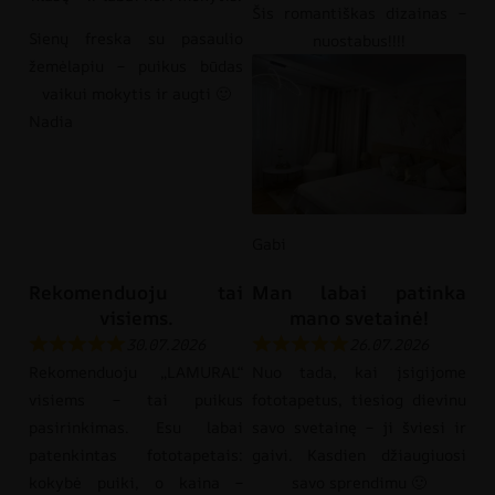
Šis romantiškas dizainas –
Sienų freska su pasaulio
nuostabus!!!!
žemėlapiu – puikus būdas
vaikui mokytis ir augti 🙂
Nadia
Gabi
Rekomenduoju tai
Man labai patinka
visiems.
mano svetainė!
30.07.2026
26.07.2026
Rekomenduoju „LAMURAL“
Nuo tada, kai įsigijome
visiems – tai puikus
fototapetus, tiesiog dievinu
pasirinkimas. Esu labai
savo svetainę – ji šviesi ir
patenkintas fototapetais:
gaivi. Kasdien džiaugiuosi
kokybė puiki, o kaina –
savo sprendimu 🙂