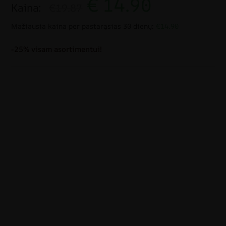
€
14.90
Kaina:
€19.87
Mažiausia kaina per pastarąsias 30 dienų:
€14.90
-25% visam asortimentui!