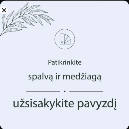
Tvarkykite savo
privatumą
Naudojame tokias technologijas kaip slapukus, kad
saugotume ir (arba) pasiektume informaciją apie jūsų
įrenginį. Tai darome siekdami pagerinti jūsų naršymo
patirtį ir parodyti (nesuasmenintą) reklamą. Sutikdami su
šiomis technologijomis, galėsime apdoroti duomenis,
tokius kaip jūsų naršymo elgsena ar unikalūs
identifikatoriai šioje svetainėje. Sutikimo nedavimas arba
sutikimo atšaukimas gali neigiamai paveikti tam tikras
funkcijas ir funkcijas.
Priimk Viską
Tvarkyti parinktis
Freska Ruda pieva