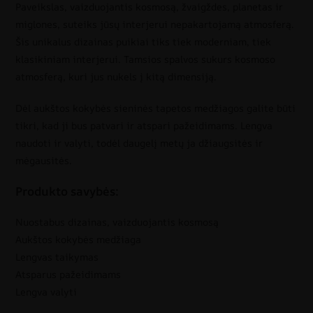
Paveikslas, vaizduojantis kosmosą, žvaigždes, planetas ir
miglones, suteiks jūsų interjerui nepakartojamą atmosferą.
Šis unikalus dizainas puikiai tiks tiek moderniam, tiek
klasikiniam interjerui. Tamsios spalvos sukurs kosmoso
atmosferą, kuri jus nukels į kitą dimensiją.
Dėl aukštos kokybės sieninės tapetos medžiagos galite būti
tikri, kad ji bus patvari ir atspari pažeidimams. Lengva
naudoti ir valyti, todėl daugelį metų ja džiaugsitės ir
mėgausitės.
Produkto savybės:
Nuostabus dizainas, vaizduojantis kosmosą
Aukštos kokybės medžiaga
Lengvas taikymas
Atsparus pažeidimams
Lengva valyti