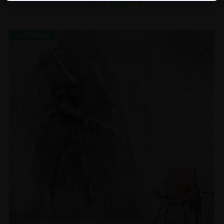
€
14.90
€
19.87
SKATINIMAS!