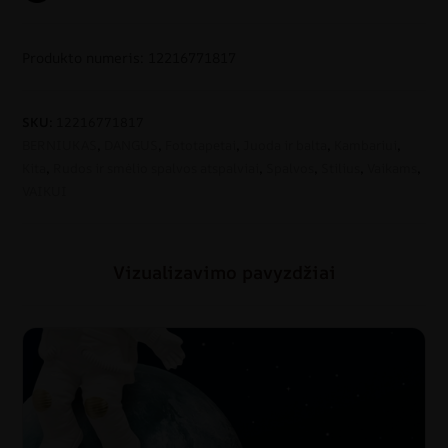
Produkto numeris: 12216771817
SKU:
12216771817
BERNIUKAS
,
DANGUS
,
Fototapetai
,
Juoda ir balta
,
Kambariui
,
Kita
,
Rudos ir smėlio spalvos atspalviai
,
Spalvos
,
Stilius
,
Vaikams
,
VAIKUI
Vizualizavimo pavyzdžiai