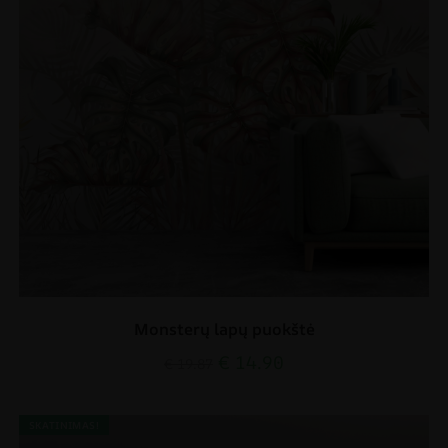
Monsterų lapų puokštė
€
14.90
€
19.87
SKATINIMAS!