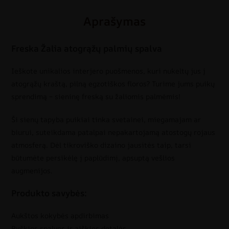
Aprašymas
Freska Žalia atogrąžų palmių spalva
Ieškote unikalios interjero puošmenos, kuri nukeltų jus į
atogrąžų kraštą, pilną egzotiškos floros? Turime jums puikų
sprendimą – sieninę freską su žaliomis palmėmis!
Ši sienų tapyba puikiai tinka svetainei, miegamajam ar
biurui, suteikdama patalpai nepakartojamą atostogų rojaus
atmosferą. Dėl tikroviško dizaino jausitės taip, tarsi
būtumėte persikėlę į paplūdimį, apsuptą vešlios
augmenijos.
Produkto savybės:
Aukštos kokybės apdirbimas
Ryškios spalvos ir aiškios detalės