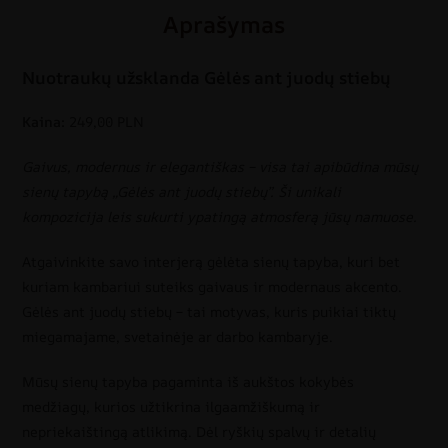
Aprašymas
Nuotraukų užsklanda Gėlės ant juodų stiebų
Kaina:
249,00 PLN
Gaivus, modernus ir elegantiškas – visa tai apibūdina mūsų
sienų tapybą „Gėlės ant juodų stiebų”. Ši unikali
kompozicija leis sukurti ypatingą atmosferą jūsų namuose.
Atgaivinkite savo interjerą gėlėta sienų tapyba, kuri bet
kuriam kambariui suteiks gaivaus ir modernaus akcento.
Gėlės ant juodų stiebų – tai motyvas, kuris puikiai tiktų
miegamajame, svetainėje ar darbo kambaryje.
Mūsų sienų tapyba pagaminta iš aukštos kokybės
medžiagų, kurios užtikrina ilgaamžiškumą ir
nepriekaištingą atlikimą. Dėl ryškių spalvų ir detalių