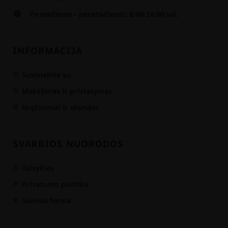
Pirmadienis - penktadienis: 8:00-16:00 val.
INFORMACIJA
Susisiekite su
Mokėjimas ir pristatymas
Grąžinimai ir skundai
SVARBIOS NUORODOS
Taisyklės
Privatumo politika
Skundo forma