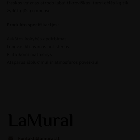
freskos vaizdas atrodo labai tikroviškas, tarsi gėlės ką tik
žydėtų jūsų namuose.
Produkto specifikacijos:
Aukštos kokybės apdirbimas
Lengvas klijavimas ant sienos
Pritaikomi matmenys
Atsparus išblukimui ir atmosferos poveikiui
kontakt@lamural.lt