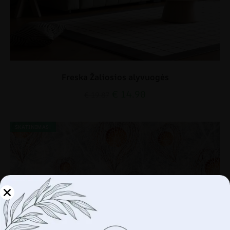
Freska Žaliosios alyvuogės
€
14.90
€
19.87
SKATINIMAS!
Tvarkykite savo
privatumą