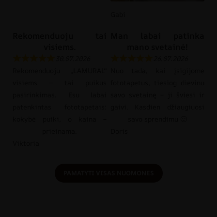
Gabi
Rekomenduoju tai
Man labai patinka
visiems.
mano svetainė!
30.07.2026
26.07.2026
Rekomenduoju „LAMURAL“
Nuo tada, kai įsigijome
visiems – tai puikus
fototapetus, tiesiog dievinu
pasirinkimas. Esu labai
savo svetainę – ji šviesi ir
patenkintas fototapetais:
gaivi. Kasdien džiaugiuosi
kokybė puiki, o kaina –
savo sprendimu 🙂
prieinama.
Doris
Viktoria
PAMATYTI VISAS NUOMONES