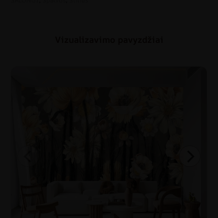
SALONUI
,
Spalvos
,
Stilius
Vizualizavimo pavyzdžiai