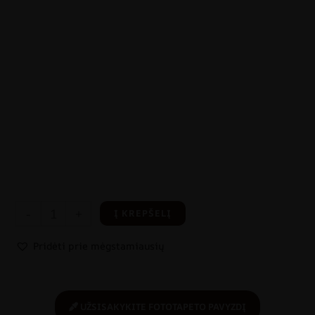
-
+
Į KREPŠELĮ
Pridėti prie mėgstamiausių
UŽSISAKYKITE FOTOTAPETO PAVYZDĮ