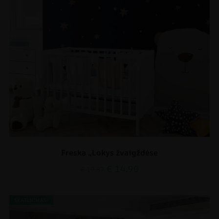
Freska „Lokys žvaigždėse
€
14.90
€
19.87
SKATINIMAS!