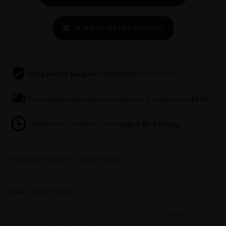
TEIRAUKITĖS DĖL GAMINIO
Jūs perkate saugiai:
ekologiškas produktas
Nemokamas pristatymas perkant už mažiausiai
€100
Užsakymo įvykdymo laikas
nuo 2 iki 4 dienų.
Produkto numeris: 12260374583
SKU:
12260374583
Fototapetai
,
FRESKA
,
GĖLĖS
,
Geltonos spalvos atspalviai
,
Kambariui
,
Kita
,
Pilkos spalvos atspalviai
,
PRIEŠKAMBARIUI
,