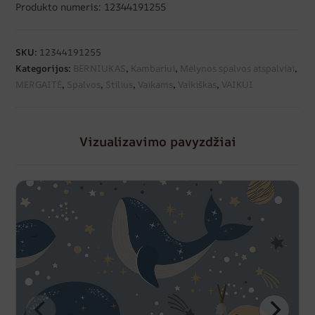
Produkto numeris: 12344191255
SKU:
12344191255
Kategorijos:
BERNIUKAS
,
Kambariui
,
Mėlynos spalvos atspalviai
,
MERGAITĖ
,
Spalvos
,
Stilius
,
Vaikams
,
Vaikiškas
,
VAIKUI
Vizualizavimo pavyzdžiai