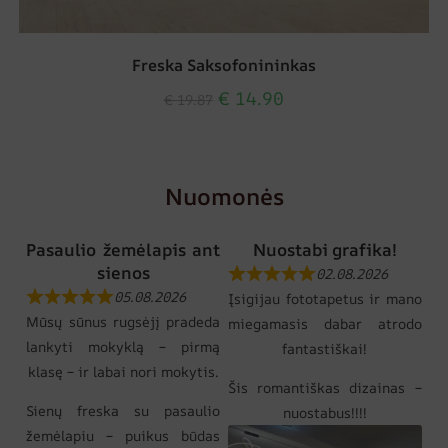
Freska Saksofonininkas
€
14.90
€
19.87
Nuomonės
Pasaulio žemėlapis ant
Nuostabi grafika!
sienos
02.08.2026
05.08.2026
Įsigijau fototapetus ir mano
Mūsų sūnus rugsėjį pradeda
miegamasis dabar atrodo
lankyti mokyklą – pirmą
fantastiškai!
klasę – ir labai nori mokytis.
Šis romantiškas dizainas –
Sienų freska su pasaulio
nuostabus!!!!
žemėlapiu – puikus būdas