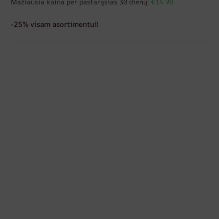
Mažiausia kaina per pastarąsias 30 dienų:
€14.90
-25% visam asortimentui!