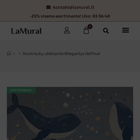
kontakt@lamural.lt
-25% visame asortimente! Liko: 03:06:38
0
>
>
Nuotraukų užsklanda Miegantys delfinai
SKATINIMAS!