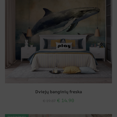
Dviejų banginių freska
€
14.90
€
19.87
SKATINIMAS!