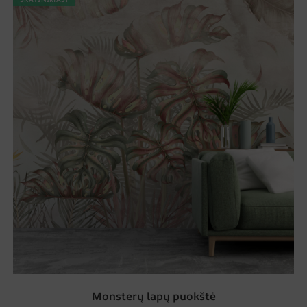
Monsterų lapų puokštė