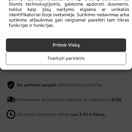
šiomis technologijomis, galėsime apdoroti duomenis,
tokius kaip jūsų naršymo elgsena ar unikalūs
Pridėti prie mėgstamiausių
identifikatoriai šioje svetainėje. Sutikimo nedavimas arba
sutikimo atšaukimas gali neigiamai paveikti tam tikras
funkcijas ir funkcijas.
UŽSISAKYKITE FOTOTAPETO PAVYZDĮ
Priimk Viską
Tvarkyti parinktis
TEIRAUKITĖS DĖL GAMINIO
Jūs perkate saugiai:
ekologiškas produktas
Nemokamas pristatymas perkant už mažiausiai
€100
Užsakymo įvykdymo laikas
nuo 2 iki 4 dienų.