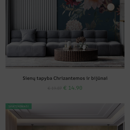
Sienų tapyba Chrizantemos ir bijūnai
€
14.90
€
19.87
SKATINIMAS!