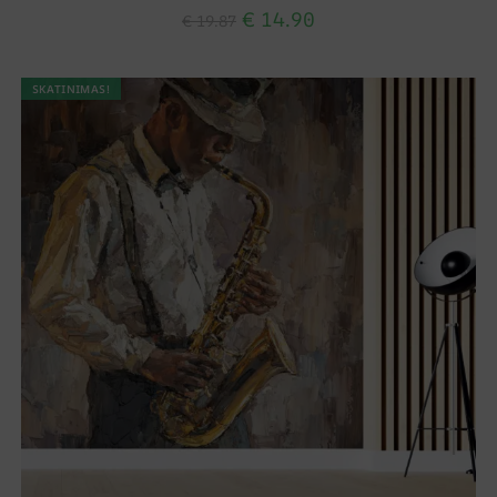
€
14.90
€
19.87
SKATINIMAS!