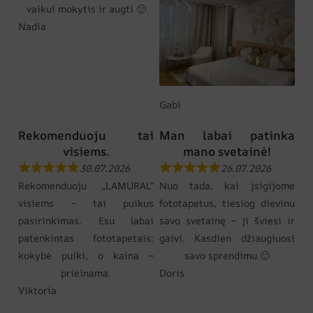
vaikui mokytis ir augti 🙂
Nadia
Gabi
Rekomenduoju tai
Man labai patinka
visiems.
mano svetainė!
30.07.2026
26.07.2026
Rekomenduoju „LAMURAL“
Nuo tada, kai įsigijome
visiems – tai puikus
fototapetus, tiesiog dievinu
pasirinkimas. Esu labai
savo svetainę – ji šviesi ir
patenkintas fototapetais:
gaivi. Kasdien džiaugiuosi
kokybė puiki, o kaina –
savo sprendimu 🙂
prieinama.
Doris
Viktoria