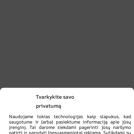
Tvarkykite savo
privatumą
Naudojame tokias technologijas kaip slapukus, kad
saugotume ir (arba) pasiektume informaciją apie jūsų
įrenginį. Tai darome siekdami pagerinti jūsų naršymo
patirtį ir parodyti (nesuasmenintą) reklamą. Sutikdami su
-
+
Į KREPŠELĮ