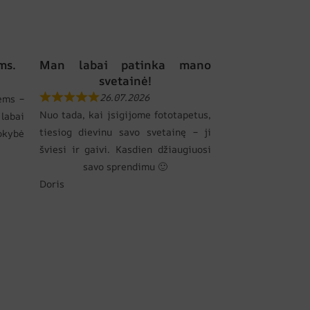
ms.
Man labai patinka mano
svetainė!
26.07.2026
ems –
Nuo tada, kai įsigijome fototapetus,
labai
tiesiog dievinu savo svetainę – ji
okybė
šviesi ir gaivi. Kasdien džiaugiuosi
savo sprendimu 🙂
Doris