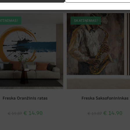
Susiję produktai
ATINIMAS!
SKATINIMAS!
Freska Oranžinis ratas
Freska Saksofonininkas
€
14.90
€
14.90
€
19.87
€
19.87