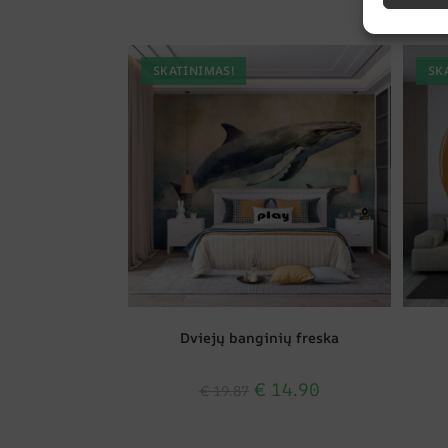
SKATINIMAS!
SK
Dviejų banginių freska
€
14.90
€
19.87