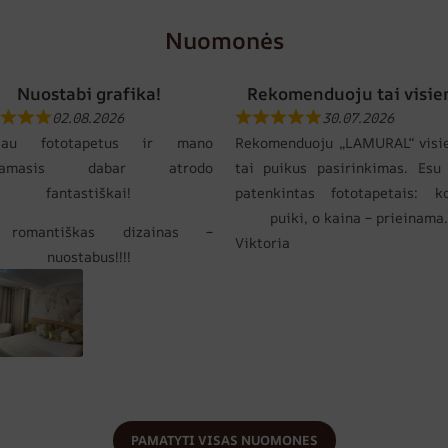
Nuomonės
Nuostabi grafika!
Rekomenduoju tai visie
02.08.2026
30.07.2026
gijau fototapetus ir mano
Rekomenduoju „LAMURAL“ visi
gamasis dabar atrodo
tai puikus pasirinkimas. Esu 
fantastiškai!
patenkintas fototapetais: k
puiki, o kaina – prieinama.
 romantiškas dizainas –
Viktoria
nuostabus!!!!
PAMATYTI VISAS NUOMONES