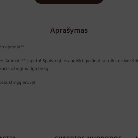
Aprašymas
o apdaila**.
et Animals** tapetu! Spalvingi, draugiški gyvūnai suteiks erdvei š
uris džiugins ilgą laiką.
stebuklingą erdvę!