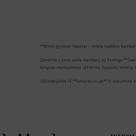
**Mieli gyvūnai tapetai – miela kūdikio kambari
Įženkite į savo vaiko kambarį su žavingu **Swe
lengvas montavimas užtikrins ilgalaikį efektą, k
Užsisakykite iš **lamural.co.uk** ir sukurkite 