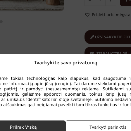
Pridėti prie mėgst
UŽSISAKYKITE FOT
TEIRAUKITĖS DĖL
Tvarkykite savo privatumą
Ė
,
Rudos ir smėlio spalvos
Jūs perkate
ame tokias technologijas kaip slapukus, kad saugotume ir
VAIKUI
saugiai:
ume informaciją apie jūsų įrenginį. Tai darome siekdami pageri
ai
,
pandos
,
spalvos
ekologiškas
 patirtį ir parodyti (nesuasmenintą) reklamą. Sutikdami s
produktas
logijomis, galėsime apdoroti duomenis, tokius kaip jūsų 
 ar unikalūs identifikatoriai šioje svetainėje. Sutikimo nedavi
o atšaukimas gali neigiamai paveikti tam tikras funkcijas ir funk
Priimk Viską
Tvarkyti parinktis