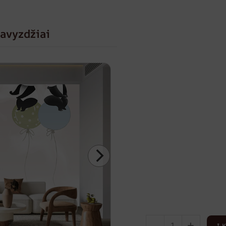
avyzdžiai
-
+
Į 