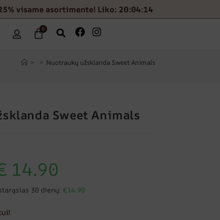
25% visame asortimente! Liko: 20:04:13
0
>
>
Nuotraukų užsklanda Sweet Animals
žsklanda Sweet Animals
€
14.90
starąsias 30 dienų:
€14.90
ui!