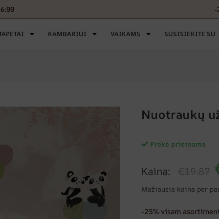
-
16:00
TAPETAI
KAMBARIUI
VAIKAMS
SUSISIEKITE SU
Nuotraukų u
Prekė prieinama
Kaina:
€19.87
Mažiausia kaina per pa
-25% visam asortiment