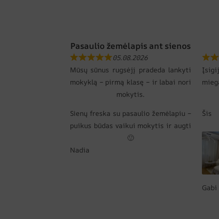
Pasaulio žemėlapis ant sienos
05.08.2026
Mūsų sūnus rugsėjį pradeda lankyti
Įsi
mokyklą – pirmą klasę – ir labai nori
mie
mokytis.
Sienų freska su pasaulio žemėlapiu –
Šis
puikus būdas vaikui mokytis ir augti
🙂
Nadia
Gabi