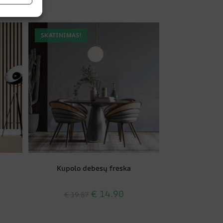
SKATINIMAS!
Kupolo debesų freska
€
14.90
€
19.87