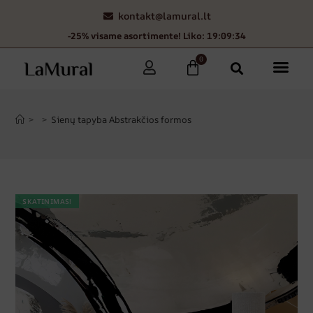
kontakt@lamural.lt
-25% visame asortimente! Liko: 19:09:34
0
>
>
Sienų tapyba Abstrakčios formos
SKATINIMAS!