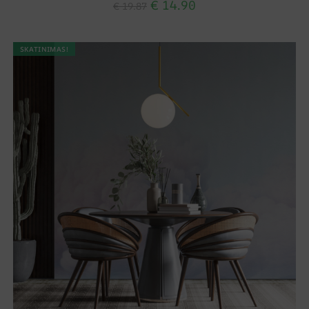
€
14.90
€
19.87
SKATINIMAS!