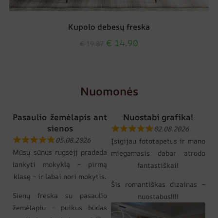
Kupolo debesų freska
€
14.90
€
19.87
Nuomonės
Pasaulio žemėlapis ant
Nuostabi grafika!
sienos
02.08.2026
05.08.2026
Įsigijau fototapetus ir mano
Mūsų sūnus rugsėjį pradeda
miegamasis dabar atrodo
lankyti mokyklą – pirmą
fantastiškai!
klasę – ir labai nori mokytis.
Šis romantiškas dizainas –
Sienų freska su pasaulio
nuostabus!!!!
žemėlapiu – puikus būdas