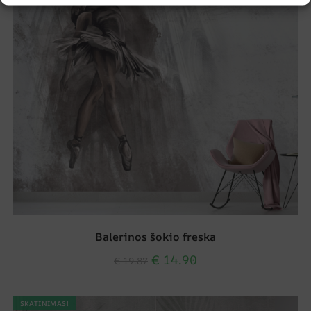
Balerinos šokio freska
€
14.90
€
19.87
SKATINIMAS!