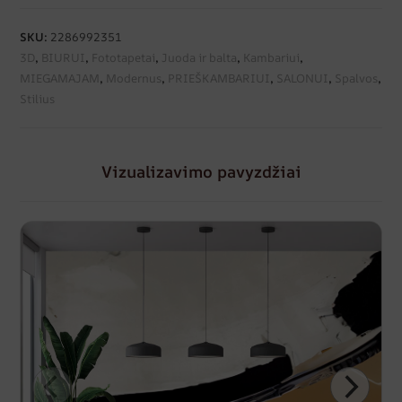
SKU:
2286992351
3D
,
BIURUI
,
Fototapetai
,
Juoda ir balta
,
Kambariui
,
MIEGAMAJAM
,
Modernus
,
PRIEŠKAMBARIUI
,
SALONUI
,
Spalvos
,
Stilius
Vizualizavimo pavyzdžiai