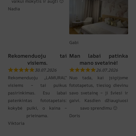
vaikui mokytis ir augti 🙂
Nadia
Gabi
Rekomenduoju tai
Man labai patinka
visiems.
mano svetainė!
30.07.2026
26.07.2026
Rekomenduoju „LAMURAL“
Nuo tada, kai įsigijome
visiems – tai puikus
fototapetus, tiesiog dievinu
pasirinkimas. Esu labai
savo svetainę – ji šviesi ir
patenkintas fototapetais:
gaivi. Kasdien džiaugiuosi
kokybė puiki, o kaina –
savo sprendimu 🙂
prieinama.
Doris
Viktoria