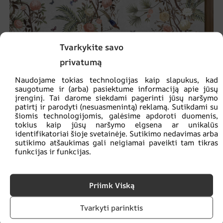
Tvarkykite savo
privatumą
Naudojame tokias technologijas kaip slapukus, kad
saugotume ir (arba) pasiektume informaciją apie jūsų
įrenginį. Tai darome siekdami pagerinti jūsų naršymo
patirtį ir parodyti (nesuasmenintą) reklamą. Sutikdami su
šiomis technologijomis, galėsime apdoroti duomenis,
tokius kaip jūsų naršymo elgsena ar unikalūs
Egzotiškas sodas tapetai
identifikatoriai šioje svetainėje. Sutikimo nedavimas arba
sutikimo atšaukimas gali neigiamai paveikti tam tikras
€
14.90
€
19.87
funkcijas ir funkcijas.
SKATINIMAS!
Priimk Viską
Tvarkyti parinktis