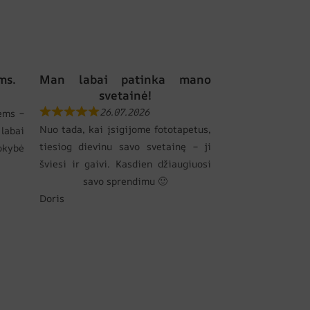
ms.
Man labai patinka mano
svetainė!
26.07.2026
ems –
Nuo tada, kai įsigijome fototapetus,
labai
tiesiog dievinu savo svetainę – ji
okybė
šviesi ir gaivi. Kasdien džiaugiuosi
savo sprendimu 🙂
Doris