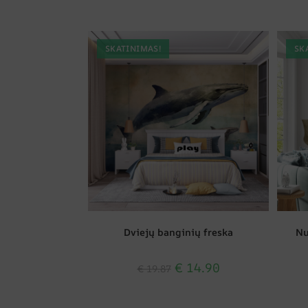
SKATINIMAS!
SK
Dviejų banginių freska
Nu
€
14.90
€
19.87