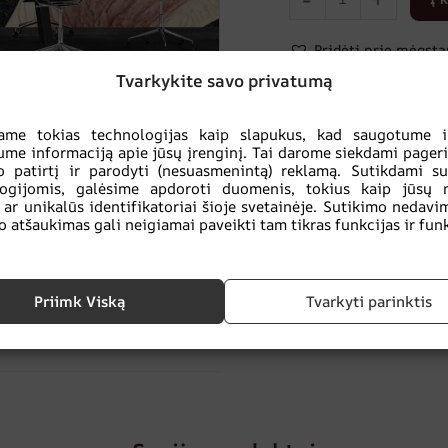
Pridėti prie mėgst
Tvarkykite savo privatumą
UŽSISAKYKITE FOT
ame tokias technologijas kaip slapukus, kad saugotume ir
ume informaciją apie jūsų įrenginį. Tai darome siekdami pageri
 patirtį ir parodyti (nesuasmenintą) reklamą. Sutikdami s
TEIRAUKITĖS DĖL
logijomis, galėsime apdoroti duomenis, tokius kaip jūsų 
 ar unikalūs identifikatoriai šioje svetainėje. Sutikimo nedavi
o atšaukimas gali neigiamai paveikti tam tikras funkcijas ir funk
Jūs perkate
saugiai:
IEGAMAJAM
,
Modernus
,
ekologiškas
Priimk Viską
Tvarkyti parinktis
produktas
,
SALONUI
,
Spalvos
,
Stilius
,
Žalios