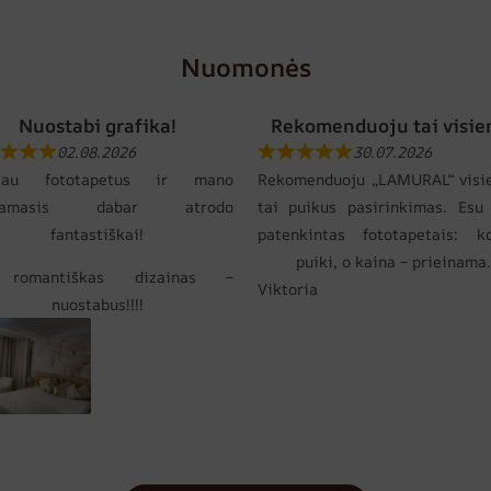
Nuomonės
Nuostabi grafika!
Rekomenduoju tai visie
02.08.2026
30.07.2026
gijau fototapetus ir mano
Rekomenduoju „LAMURAL“ visi
gamasis dabar atrodo
tai puikus pasirinkimas. Esu 
fantastiškai!
patenkintas fototapetais: k
puiki, o kaina – prieinama.
 romantiškas dizainas –
Viktoria
nuostabus!!!!