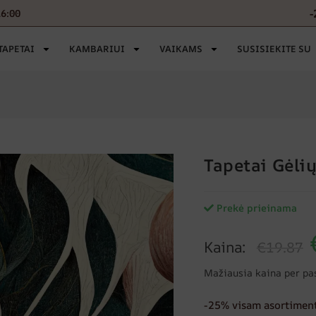
16:00
TAPETAI
KAMBARIUI
VAIKAMS
SUSISIEKITE SU
Tapetai Gėlių
Prekė prieinama
Kaina:
€19.87
Mažiausia kaina per pa
-25% visam asortiment