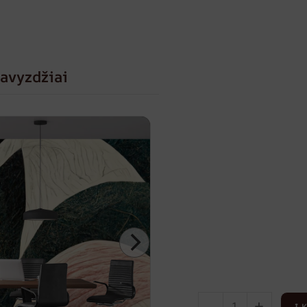
avyzdžiai
-
+
Į 