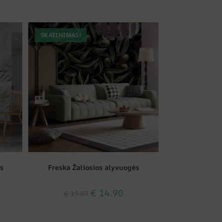
SKATINIMAS!
s
Freska Žaliosios alyvuogės
€
14.90
€
19.87