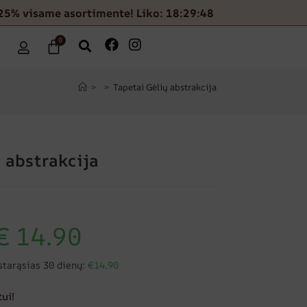
-25% visame asortimente! Liko: 18:29:47
0
>
>
Tapetai Gėlių abstrakcija
 abstrakcija
€
14.90
starąsias 30 dienų:
€14.90
ui!