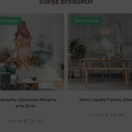
Susiję produktai
ATINIMAS!
SKATINIMAS!
otraukų užsklanda Mergina
Sienų tapyba Palmių šako
prie jūros
€
14.90
€
19.87
€
14.90
€
19.87