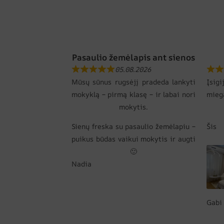
Pasaulio žemėlapis ant sienos
05.08.2026
Mūsų sūnus rugsėjį pradeda lankyti
Įsi
mokyklą – pirmą klasę – ir labai nori
mie
mokytis.
Sienų freska su pasaulio žemėlapiu –
Šis
puikus būdas vaikui mokytis ir augti
🙂
Nadia
Gabi