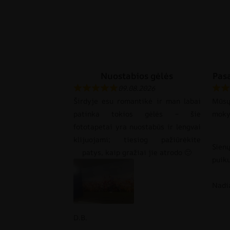
Nuostabios gėlės
Pasa
09.08.2026
Širdyje esu romantikė ir man labai
Mūsų
patinka tokios gėlės – šie
mokyk
fototapetai yra nuostabūs ir lengvai
klijuojami; tiesiog pažiūrėkite
Sienų
patys, kaip gražiai jie atrodo 🙂
puiku
Nadi
D.B.