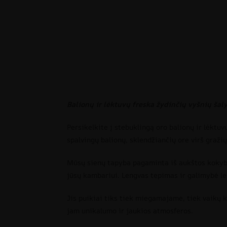
Balionų ir lėktuvų freska žydinčių vyšnių šal
Persikelkite į stebuklingą oro balionų ir lėktuv
spalvingų balionų, sklendžiančių ore virš graži
Mūsų sienų tapyba pagaminta iš aukštos kokybės
jūsų kambariui. Lengvas tepimas ir galimybė le
Jis puikiai tiks tiek miegamajame, tiek vaikų k
jam unikalumo ir jaukios atmosferos.