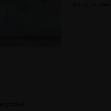
-25% visam asortiment
avyzdžiai