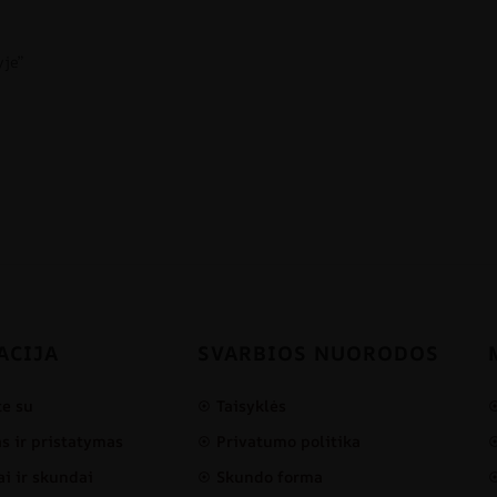
yje”
ACIJA
SVARBIOS NUORODOS
te su
Taisyklės
 ir pristatymas
Privatumo politika
i ir skundai
Skundo forma