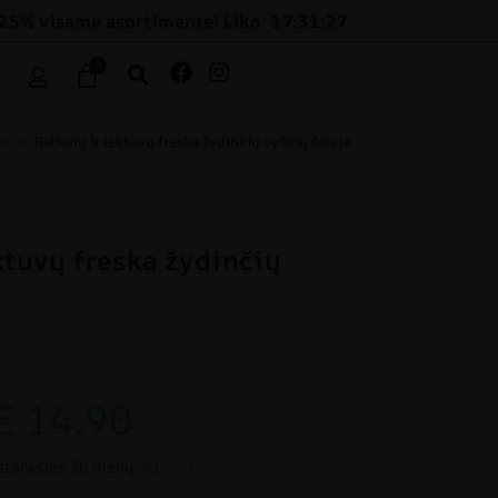
-25% visame asortimente! Liko: 17:31:26
0
>
>
Balionų ir lėktuvų freska žydinčių vyšnių šalyje
ktuvų freska žydinčių
€
14.90
starąsias 30 dienų:
€14.90