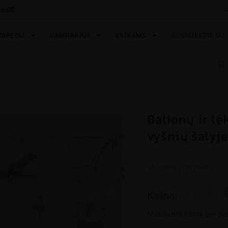
16:00
TAPETAI
KAMBARIUI
VAIKAMS
SUSISIEKITE SU
Balionų ir lė
vyšnių šalyje
Prekė prieinama
Kaina:
€19.87
Mažiausia kaina per pa