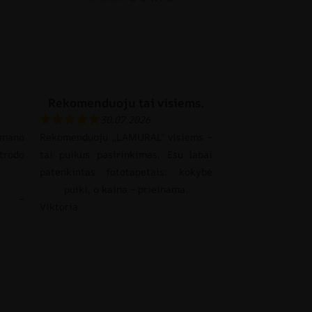
Rekomenduoju tai visiems.
30.07.2026
mano
Rekomenduoju „LAMURAL“ visiems –
rodo
tai puikus pasirinkimas. Esu labai
patenkintas fototapetais: kokybė
puiki, o kaina – prieinama.
as –
Viktoria