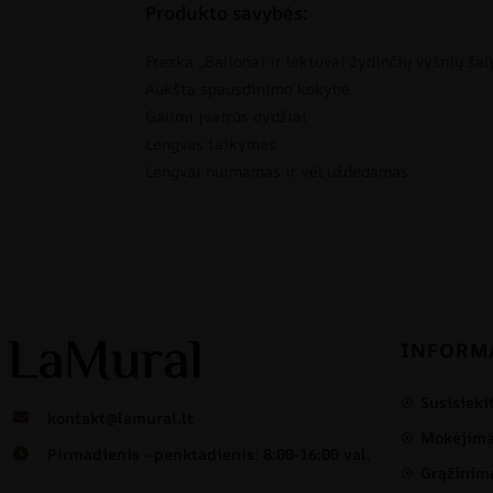
Produkto savybės:
Freska „Balionai ir lėktuvai žydinčių vyšnių šal
Aukšta spausdinimo kokybė
Galimi įvairūs dydžiai
Lengvas taikymas
Lengvai nuimamas ir vėl uždedamas
INFORM
Susisieki
kontakt@lamural.lt
Mokėjimas
Pirmadienis - penktadienis: 8:00-16:00 val.
Grąžinima