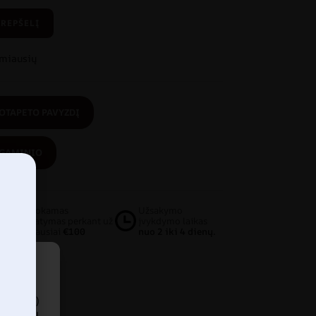
KREPŠELĮ
amiausių
OTAPETO PAVYZDĮ
 GAMINIO
Nemokamas
Užsakymo
pristatymas perkant už
įvykdymo laikas
mažiausiai
€100
nuo 2 iki 4 dienų.
 (arba)
nti jūsų