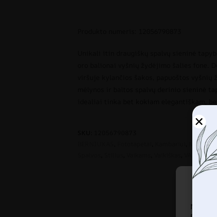
Produkto numeris: 12056790873
Unikali itin draugiškų spalvų sieninė tapyb
oro balionai vyšnių žydėjimo šalies fone. D
viršuje kylančios šakos, papuoštos vyšnių ž
mėlynos ir baltos spalvų derinio sieninė tap
idealiai tinka bet kokiam elegantiškam, b
SKU:
12056790873
BERNIUKAS
,
Fototapetai
,
Kambariui
,
Mėlynos s
Spalvos
,
Stilius
,
Vaikams
,
Vaikiškas
,
VAIKUI
Naudoj
pasiekt