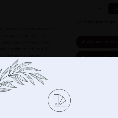
-
+
Į 
Pridėti prie mėgst
a. Jame pavaizduoti lėktuvai ir
ėmesį patraukia ir kalnai, ir
UŽSISAKYKITE FOT
iedais. Dėl skirtingų rožinės,
yba atrodo itin stilingai. Jis
et neįkyriam kambariui.
TEIRAUKITĖS DĖL
palvos atspalviai
,
MERGAITĖ
,
Jūs perkate
saugiai:
ekologiškas
produktas
Tvarkykite savo privatumą
ame tokias technologijas kaip slapukus, kad saugotume ir
ume informaciją apie jūsų įrenginį. Tai darome siekdami pageri