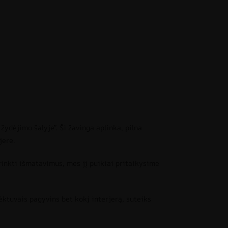
žydėjimo šalyje”. Ši žavinga aplinka, pilna
jere.
inkti išmatavimus, mes jį puikiai pritaikysime
ėktuvais pagyvins bet kokį interjerą, suteiks