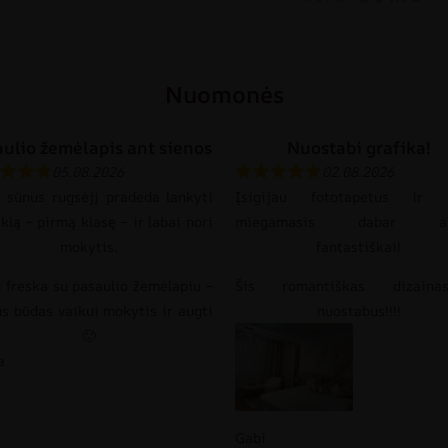
Nuomonės
ulio žemėlapis ant sienos
Nuostabi grafika!
05.08.2026
02.08.2026
 sūnus rugsėjį pradeda lankyti
Įsigijau fototapetus ir 
lą – pirmą klasę – ir labai nori
miegamasis dabar at
mokytis.
fantastiškai!
 freska su pasaulio žemėlapiu –
Šis romantiškas dizain
s būdas vaikui mokytis ir augti
nuostabus!!!!
🙂
a
Gabi