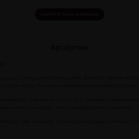
PAMATYTI VISAS NUOMONES
Aprašymas
yje
ų pasaulį su mūsų unikalia sienų tapyba „Balionai ir lėktuvai vyšnių 
ų žydinčių vyšnių, tikrai sukurs nepakartojamą atmosferą jūsų inter
 medžiagų, todėl vaizdai yra ryškūs ir ilgaamžiai. Galėdami pasir
ngvai nuimti ir vėl užtepti interjero apdailą paverčia malonumu.
ambaryje, tiek svetainėje. Ši žavinga sienų tapyba su balionais ir l