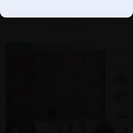
Mėlyna medvilnės žiedų sieninė tapyba
€
14.90
€
19.87
SKATINIMAS!