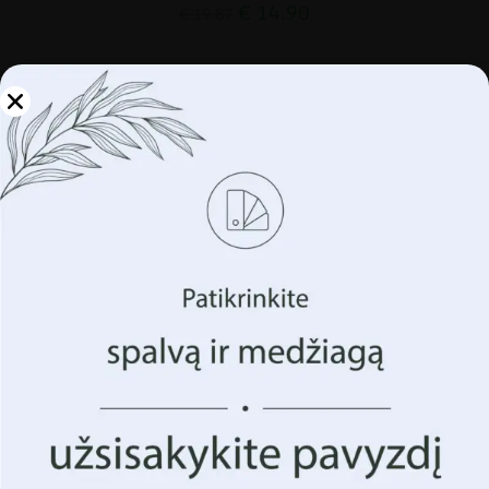
€
14.90
€
19.87
SKATINIMAS!
Tvarkykite savo
privatumą
Naudojame tokias technologijas kaip slapukus, kad
saugotume ir (arba) pasiektume informaciją apie jūsų
įrenginį. Tai darome siekdami pagerinti jūsų naršymo
patirtį ir parodyti (nesuasmenintą) reklamą. Sutikdami su
šiomis technologijomis, galėsime apdoroti duomenis,
tokius kaip jūsų naršymo elgsena ar unikalūs
identifikatoriai šioje svetainėje. Sutikimo nedavimas arba
sutikimo atšaukimas gali neigiamai paveikti tam tikras
funkcijas ir funkcijas.
Priimk Viską
Tvarkyti parinktis