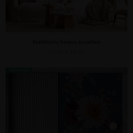
Beždžionių freskos su raštais
€
14.90
€
19.87
SKATINIMAS!