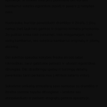
kambariui suteiks egzotikos įspūdį ir pavers jį ramybės
oaze.
Nuotrauka, kurioje pavaizduoti dramblys ir žirafa, į jūsų
namus įneš laukinės gamtos ir tropinio klimato prieskonio.
Jis puikiai tinka tiek svetainei, tiek miegamajam, tiek
vaikų kambariui, nes suteikia kambariui originalų ir įdomų
akcentą.
Dėl aukštos spaudos kokybės freska atrodo labai
tikroviškai, tarsi galėtume paliesti ir užuosti egzotiškas
džiungles. Dėl išraiškingų spalvų ir turtingų detalių
paveikslas tarsi perkelia mus į Afrikos safario vidurį.
Sukurkite unikalią atmosferą savo namuose su dramblio ir
žirafos sienine tapyba džiunglėse – leiskite sau
atsipalaiduoti ir pailsėti atogrąžų gamtos apsuptyje.