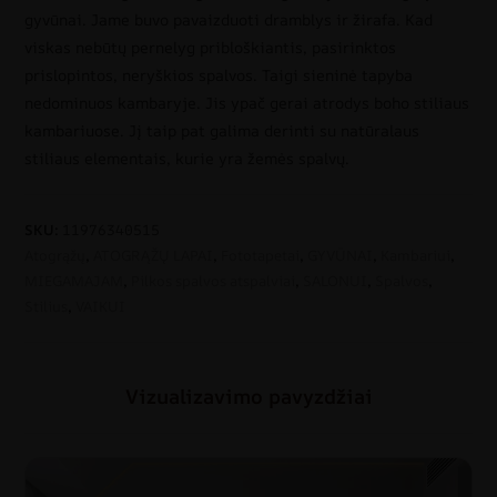
gyvūnai. Jame buvo pavaizduoti dramblys ir žirafa. Kad
viskas nebūtų pernelyg pribloškiantis, pasirinktos
prislopintos, neryškios spalvos. Taigi sieninė tapyba
nedominuos kambaryje. Jis ypač gerai atrodys boho stiliaus
kambariuose. Jį taip pat galima derinti su natūralaus
stiliaus elementais, kurie yra žemės spalvų.
SKU:
11976340515
Atogrąžų
,
ATOGRĄŽŲ LAPAI
,
Fototapetai
,
GYVŪNAI
,
Kambariui
,
MIEGAMAJAM
,
Pilkos spalvos atspalviai
,
SALONUI
,
Spalvos
,
Stilius
,
VAIKUI
Vizualizavimo pavyzdžiai