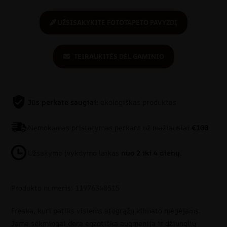
UŽSISAKYKITE FOTOTAPETO PAVYZDĮ
TEIRAUKITĖS DĖL GAMINIO
Jūs perkate saugiai:
ekologiškas produktas
Nemokamas pristatymas perkant už mažiausiai
€100
Užsakymo įvykdymo laikas
nuo 2 iki 4 dienų.
Produkto numeris: 11976340515
Freska, kuri patiks visiems atogrąžų klimato mėgėjams.
Jame sėkmingai dera egzotiška augmenija ir džiunglių