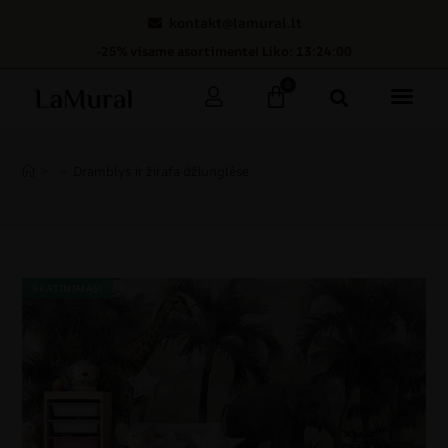
kontakt@lamural.lt
-25% visame asortimente! Liko: 13:24:00
0
>
>
Dramblys ir žirafa džiunglėse
SKATINIMAS!