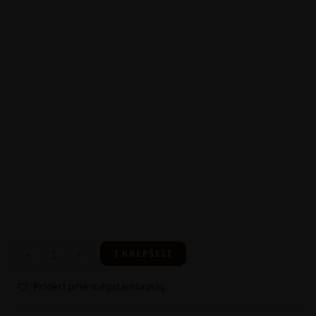
-
+
Į KREPŠELĮ
Pridėti prie mėgstamiausių