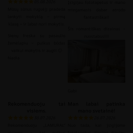
05.08.2026
Įsigijau fototapetus ir mano
Mūsų sūnus rugsėjį pradeda
miegamasis dabar atrodo
lankyti mokyklą – pirmą
fantastiškai!
klasę – ir labai nori mokytis.
Šis romantiškas dizainas –
Sienų freska su pasaulio
nuostabus!!!!
žemėlapiu – puikus būdas
vaikui mokytis ir augti 🙂
Nadia
Gabi
Rekomenduoju tai
Man labai patinka
visiems.
mano svetainė!
30.07.2026
26.07.2026
Rekomenduoju „LAMURAL“
Nuo tada, kai įsigijome
visiems – tai puikus
fototapetus, tiesiog dievinu