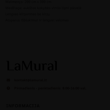
Matmenys: 200 cm x 300 cm
Medžiaga: aukštos kokybės vinilo lipni plėvelė
Lengvas klijavimas be klijų
Atsparus išblukimui ir lengvai valomas
kontakt@lamural.lt
Pirmadienis - penktadienis: 8:00-16:00 val.
INFORMACIJA