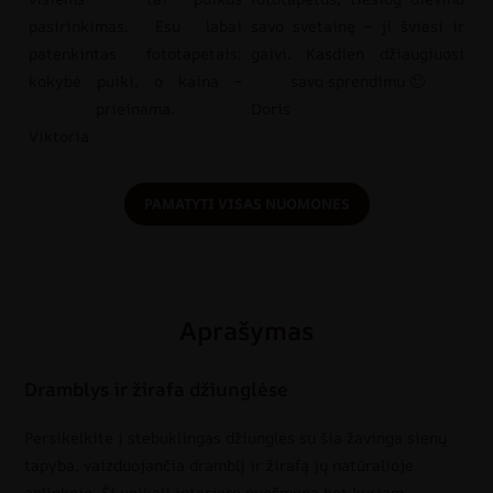
pasirinkimas. Esu labai
savo svetainę – ji šviesi ir
patenkintas fototapetais:
gaivi. Kasdien džiaugiuosi
kokybė puiki, o kaina –
savo sprendimu 🙂
prieinama.
Doris
Viktoria
PAMATYTI VISAS NUOMONES
Aprašymas
Dramblys ir žirafa džiunglėse
Persikelkite į stebuklingas džiungles su šia žavinga sienų
tapyba, vaizduojančia dramblį ir žirafą jų natūralioje
aplinkoje. Ši unikali interjero puošmena bet kuriam