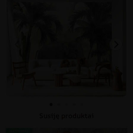
Susiję produktai
SKATINIMAS!