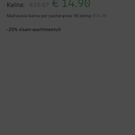
€
14.90
Kaina:
€19.87
Mažiausia kaina per pastarąsias 30 dienų:
€14.90
-25% visam asortimentui!