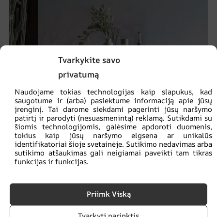
Tvarkykite savo
privatumą
Naudojame tokias technologijas kaip slapukus, kad
saugotume ir (arba) pasiektume informaciją apie jūsų
įrenginį. Tai darome siekdami pagerinti jūsų naršymo
patirtį ir parodyti (nesuasmenintą) reklamą. Sutikdami su
šiomis technologijomis, galėsime apdoroti duomenis,
tokius kaip jūsų naršymo elgsena ar unikalūs
identifikatoriai šioje svetainėje. Sutikimo nedavimas arba
sutikimo atšaukimas gali neigiamai paveikti tam tikras
Kupolo debesų freska
funkcijas ir funkcijas.
€
14.90
€
19.87
Priimk Viską
SKATINIMAS!
Tvarkyti parinktis