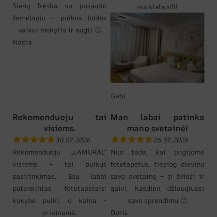
Sienų freska su pasaulio
nuostabus!!!!
žemėlapiu – puikus būdas
vaikui mokytis ir augti 🙂
Nadia
Gabi
Rekomenduoju tai
Man labai patinka
visiems.
mano svetainė!
30.07.2026
26.07.2026
Rekomenduoju „LAMURAL“
Nuo tada, kai įsigijome
visiems – tai puikus
fototapetus, tiesiog dievinu
pasirinkimas. Esu labai
savo svetainę – ji šviesi ir
patenkintas fototapetais:
gaivi. Kasdien džiaugiuosi
kokybė puiki, o kaina –
savo sprendimu 🙂
prieinama.
Doris