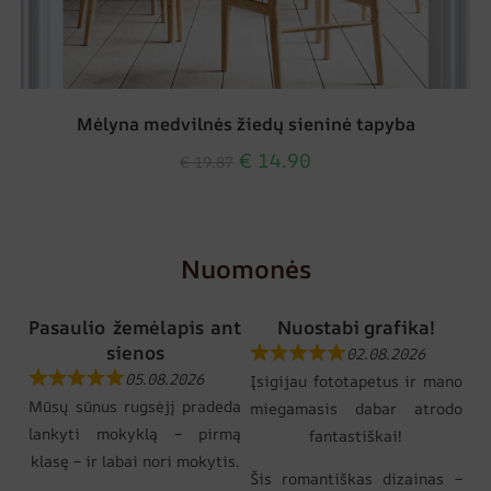
Mėlyna medvilnės žiedų sieninė tapyba
€
14.90
€
19.87
Nuomonės
Pasaulio žemėlapis ant
Nuostabi grafika!
sienos
02.08.2026
05.08.2026
Įsigijau fototapetus ir mano
Mūsų sūnus rugsėjį pradeda
miegamasis dabar atrodo
lankyti mokyklą – pirmą
fantastiškai!
klasę – ir labai nori mokytis.
Šis romantiškas dizainas –