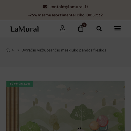
kontakt@lamural.lt
-25% visame asortimente! Liko: 00:57:31
0
>
>
Dviračiu važiuojančio meškiuko pandos freskos
SKATINIMAS!