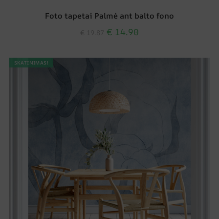
Foto tapetai Palmė ant balto fono
€
14.90
€
19.87
SKATINIMAS!