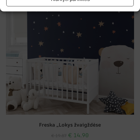
Freska „Lokys žvaigždėse
€
14.90
€
19.87