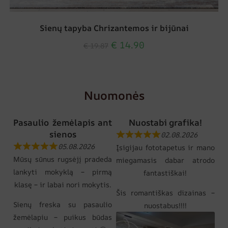
Sienų tapyba Chrizantemos ir bijūnai
€
14.90
€
19.87
Nuomonės
Pasaulio žemėlapis ant
Nuostabi grafika!
sienos
02.08.2026
05.08.2026
Įsigijau fototapetus ir mano
Mūsų sūnus rugsėjį pradeda
miegamasis dabar atrodo
lankyti mokyklą – pirmą
fantastiškai!
klasę – ir labai nori mokytis.
Šis romantiškas dizainas –
Sienų freska su pasaulio
nuostabus!!!!
žemėlapiu – puikus būdas