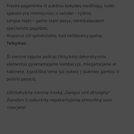
Freska pagaminta iš aukštos kokybės medžiagų, todėl
spalvos yra intensyvios, o vaizdai – ryškūs.
Lengva tepti – galite tepti patys, nereikalaudami
specialisto pagalbos.
Atsparus UV spinduliams, kad neišbluktų spalva.
Taikymas:
Ši sieninė tapyba puikiai tiktų kaip dekoratyvinis
elementas gyvenamajame kambaryje, miegamajame ar
kabinete. Egzotiška tema jus nukels į laukinės gamtos ir
poilsio pasaulį.
Užsisakykite sieninę freską „Dangus virš džiunglių”
šiandien ir sukurkite nepakartojamą atmosferą savo
interjere!