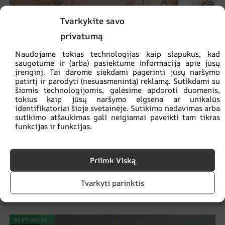
Tvarkykite savo
privatumą
Naudojame tokias technologijas kaip slapukus, kad
saugotume ir (arba) pasiektume informaciją apie jūsų
įrenginį. Tai darome siekdami pagerinti jūsų naršymo
patirtį ir parodyti (nesuasmenintą) reklamą. Sutikdami su
šiomis technologijomis, galėsime apdoroti duomenis,
tokius kaip jūsų naršymo elgsena ar unikalūs
identifikatoriai šioje svetainėje. Sutikimo nedavimas arba
sutikimo atšaukimas gali neigiamai paveikti tam tikras
funkcijas ir funkcijas.
Priimk Viską
Beždžionių freskos su raštais
Tvarkyti parinktis
€
14.90
€
19.87
SKATINIMAS!