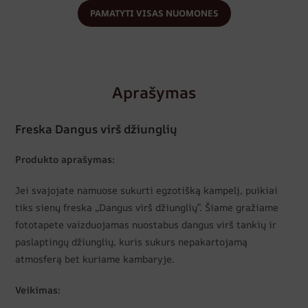
PAMATYTI VISAS NUOMONES
Aprašymas
Freska Dangus virš džiunglių
Produkto aprašymas:
Jei svajojate namuose sukurti egzotišką kampelį, puikiai
tiks sienų freska „Dangus virš džiunglių”. Šiame gražiame
fototapete vaizduojamas nuostabus dangus virš tankių ir
paslaptingų džiunglių, kuris sukurs nepakartojamą
atmosferą bet kuriame kambaryje.
Veikimas: