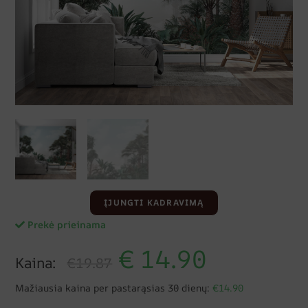
ĮJUNGTI KADRAVIMĄ
Prekė prieinama
€
14.90
Kaina:
€19.87
Mažiausia kaina per pastarąsias 30 dienų:
€14.90