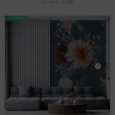
€
14.90
€
19.87
SKATINIMAS!