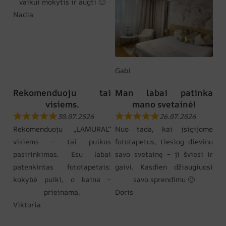
vaikui mokytis ir augti 🙂
Nadia
Gabi
Rekomenduoju tai
Man labai patinka
visiems.
mano svetainė!
30.07.2026
26.07.2026
Rekomenduoju „LAMURAL“
Nuo tada, kai įsigijome
visiems – tai puikus
fototapetus, tiesiog dievinu
pasirinkimas. Esu labai
savo svetainę – ji šviesi ir
patenkintas fototapetais:
gaivi. Kasdien džiaugiuosi
kokybė puiki, o kaina –
savo sprendimu 🙂
prieinama.
Doris
Viktoria