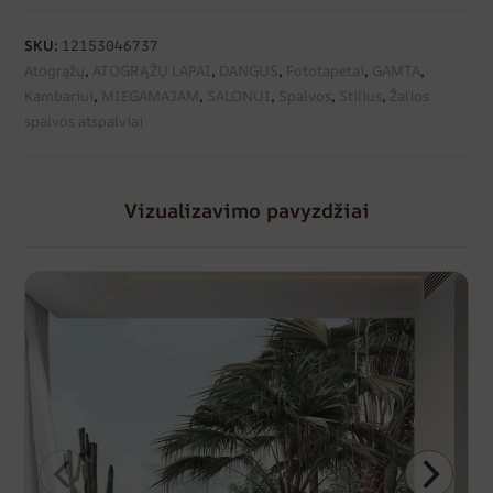
SKU:
12153046737
Atogrąžų
,
ATOGRĄŽŲ LAPAI
,
DANGUS
,
Fototapetai
,
GAMTA
,
Kambariui
,
MIEGAMAJAM
,
SALONUI
,
Spalvos
,
Stilius
,
Žalios
spalvos atspalviai
Vizualizavimo pavyzdžiai