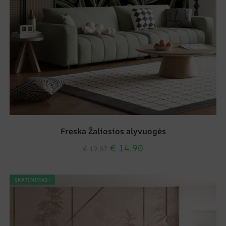
Freska Žaliosios alyvuogės
€
14.90
€
19.87
SKATINIMAS!