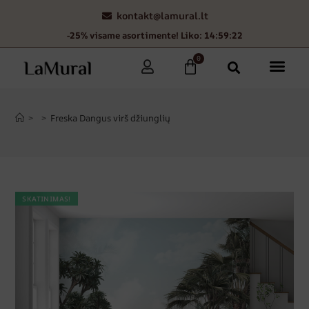
kontakt@lamural.lt
-25% visame asortimente! Liko: 14:59:21
0
>
>
Freska Dangus virš džiunglių
SKATINIMAS!