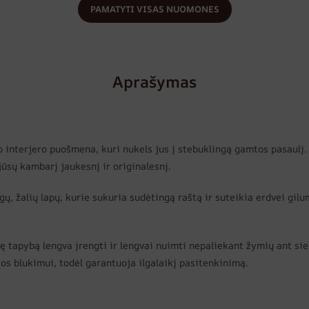
PAMATYTI VISAS NUOMONES
Aprašymas
o interjero puošmena, kuri nukels jus į stebuklingą gamtos pasaulį
ūsų kambarį jaukesnį ir originalesnį.
gų, žalių lapų, kurie sukuria sudėtingą raštą ir suteikia erdvei gil
 tapybą lengva įrengti ir lengvai nuimti nepaliekant žymių ant si
ios blukimui, todėl garantuoja ilgalaikį pasitenkinimą.