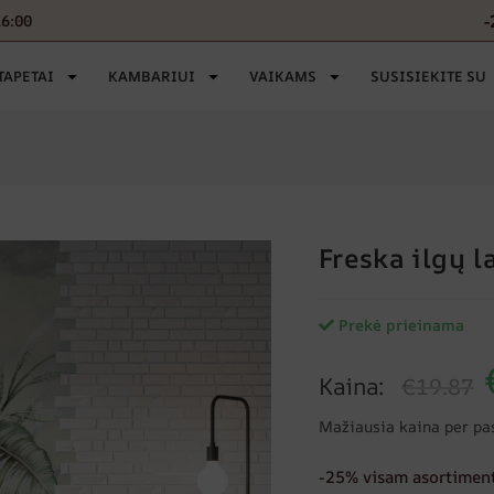
-
16:00
TAPETAI
KAMBARIUI
VAIKAMS
SUSISIEKITE SU
Freska ilgų 
Prekė prieinama
Kaina:
€19.87
Mažiausia kaina per pa
-25% visam asortiment