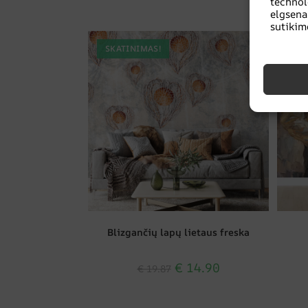
techno
elgsena
sutikim
SKATINIMAS!
SK
Blizgančių lapų lietaus freska
€
14.90
€
19.87