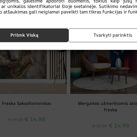
Susiję produktai
logijomis, galėsime apdoroti duomenis, tokius kaip jūsų 
 ar unikalūs identifikatoriai šioje svetainėje. Sutikimo nedavi
o atšaukimas gali neigiamai paveikti tam tikras funkcijas ir funk
ATINIMAS!
SKATINIMAS!
Priimk Viską
Tvarkyti parinktis
Freska Saksofonininkas
Mergaitės užmerktomis aki
freska
€
14.90
€
19.87
€
14.90
€
19.87