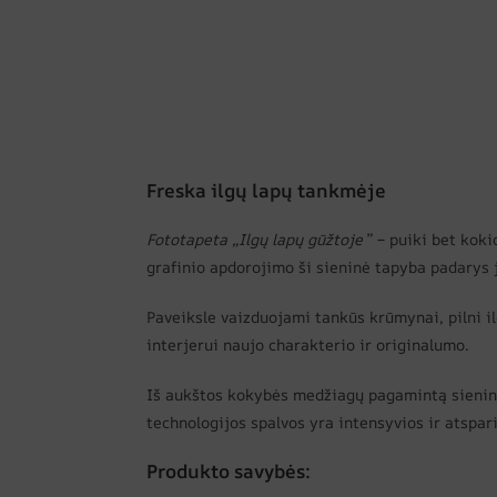
Freska ilgų lapų tankmėje
Fototapeta „Ilgų lapų gūžtoje
” – puiki bet koki
grafinio apdorojimo ši sieninė tapyba padarys j
Paveiksle vaizduojami tankūs krūmynai, pilni il
interjerui naujo charakterio ir originalumo.
Iš aukštos kokybės medžiagų pagamintą sieninę
technologijos spalvos yra intensyvios ir atspar
Produkto savybės: