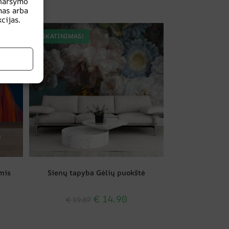
naršymo
mas arba
cijas.
SKATINIMAS!
mis
Sienų tapyba Gėlių puokštė
€
14.90
€
19.87