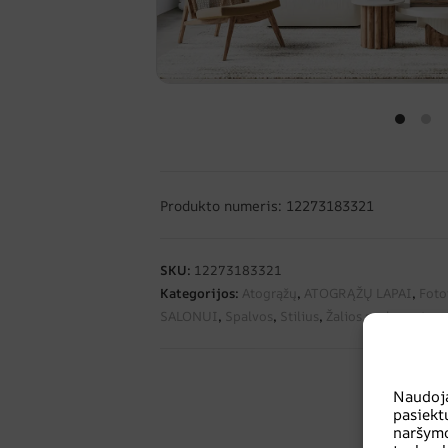
Produkto numeris: 12273183321
SKU:
12273183321
Kategorijos:
Atogrąžų
,
ATOGRĄŽŲ LAPAI
,
Foto
SALONUI
,
Spalvos
,
Stilius
,
Žalios spalvos atspa
Naudoj
pasiekt
naršymo