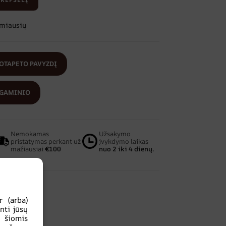
amiausių
OTAPETO PAVYZDĮ
 GAMINIO
Nemokamas
Užsakymo
pristatymas perkant už
įvykdymo laikas
mažiausiai
€100
nuo 2 iki 4 dienų.
 (arba)
nti jūsų
u šiomis