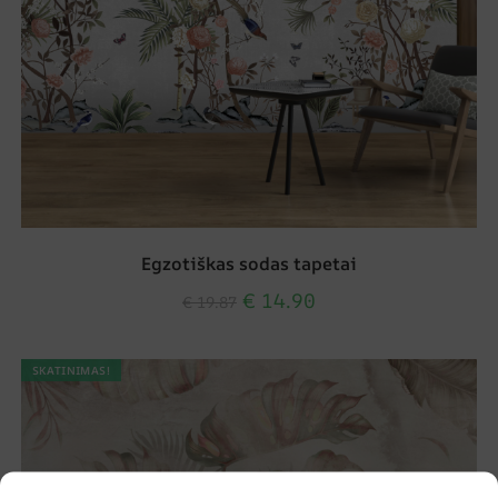
Egzotiškas sodas tapetai
€
14.90
€
19.87
SKATINIMAS!