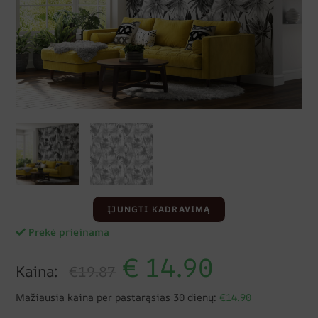
ĮJUNGTI KADRAVIMĄ
Prekė prieinama
€
14.90
Kaina:
€19.87
Mažiausia kaina per pastarąsias 30 dienų:
€14.90