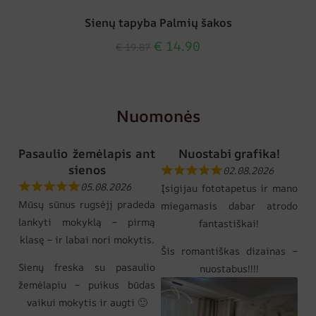
Sienų tapyba Palmių šakos
€
14.90
€
19.87
Nuomonės
Pasaulio žemėlapis ant
Nuostabi grafika!
sienos
02.08.2026
05.08.2026
Įsigijau fototapetus ir mano
Mūsų sūnus rugsėjį pradeda
miegamasis dabar atrodo
lankyti mokyklą – pirmą
fantastiškai!
klasę – ir labai nori mokytis.
Šis romantiškas dizainas –
Sienų freska su pasaulio
nuostabus!!!!
žemėlapiu – puikus būdas
vaikui mokytis ir augti 🙂