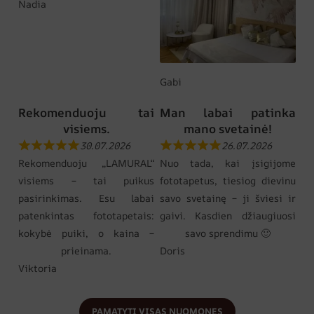
Nadia
Gabi
Rekomenduoju tai
Man labai patinka
visiems.
mano svetainė!
30.07.2026
26.07.2026
Rekomenduoju „LAMURAL“
Nuo tada, kai įsigijome
visiems – tai puikus
fototapetus, tiesiog dievinu
pasirinkimas. Esu labai
savo svetainę – ji šviesi ir
patenkintas fototapetais:
gaivi. Kasdien džiaugiuosi
kokybė puiki, o kaina –
savo sprendimu 🙂
prieinama.
Doris
Viktoria
PAMATYTI VISAS NUOMONES