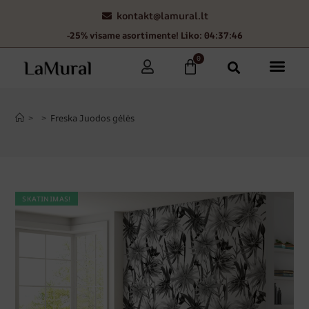
kontakt@lamural.lt
-25% visame asortimente! Liko: 04:37:45
0
>
>
Freska Juodos gėlės
SKATINIMAS!