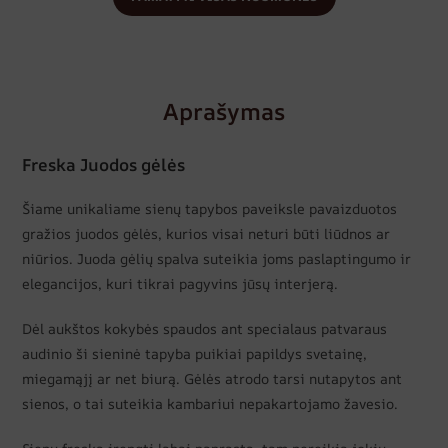
Aprašymas
Freska Juodos gėlės
Šiame unikaliame sienų tapybos paveiksle pavaizduotos
gražios juodos gėlės, kurios visai neturi būti liūdnos ar
niūrios. Juoda gėlių spalva suteikia joms paslaptingumo ir
elegancijos, kuri tikrai pagyvins jūsų interjerą.
Dėl aukštos kokybės spaudos ant specialaus patvaraus
audinio ši sieninė tapyba puikiai papildys svetainę,
miegamąjį ar net biurą. Gėlės atrodo tarsi nutapytos ant
sienos, o tai suteikia kambariui nepakartojamo žavesio.