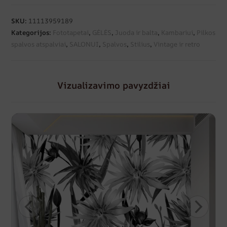
SKU:
11113959189
Kategorijos:
Fototapetai
,
GĖLĖS
,
Juoda ir balta
,
Kambariui
,
Pilkos
spalvos atspalviai
,
SALONUI
,
Spalvos
,
Stilius
,
Vintage ir retro
Vizualizavimo pavyzdžiai