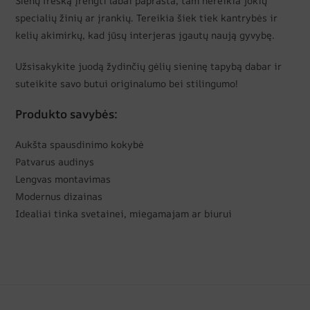
Sienų freską įrengti labai paprasta, tam nereikia jokių
specialių žinių ar įrankių. Tereikia šiek tiek kantrybės ir
kelių akimirkų, kad jūsų interjeras įgautų naują gyvybę.
Užsisakykite juodą žydinčių gėlių sieninę tapybą dabar ir
suteikite savo butui originalumo bei stilingumo!
Produkto savybės:
Aukšta spausdinimo kokybė
Patvarus audinys
Lengvas montavimas
Modernus dizainas
Idealiai tinka svetainei, miegamajam ar biurui