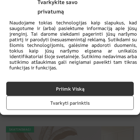
Tvarkykite savo
privatumą
Naudojame tokias technologijas kaip slapukus, kad
saugotume ir (arba) pasiektume informaciją apie jūsų
įrenginį. Tai darome siekdami pagerinti jūsų naršymo
patirtį ir parodyti (nesuasmenintą) reklamą. Sutikdami su
šiomis technologijomis, galėsime apdoroti duomenis,
tokius kaip jūsų naršymo elgsena ar unikalūs
identifikatoriai šioje svetainėje. Sutikimo nedavimas arba
sutikimo atšaukimas gali neigiamai paveikti tam tikras
funkcijas ir funkcijas.
Priimk Viską
Monsterų lapų puokštė
Tvarkyti parinktis
€
14.90
€
19.87
SKATINIMAS!