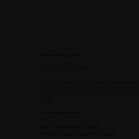
Freska Kalnų galia
Produkto aprašymas:
Persikelkite į stebuklingą gamtos pasaulį su mū
pribloškiantis savo didingu grožiu. Jausitės ta
namų.
Produkto savybės:
Aukšta spausdinimo kokybė
Ryškios ir ilgai išliekančios spalvos