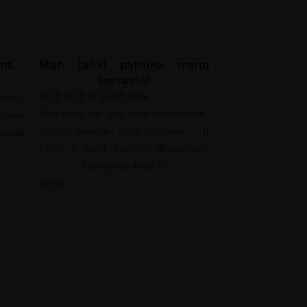
ms.
Man labai patinka mano
svetainė!
26.07.2026
ems –
Nuo tada, kai įsigijome fototapetus,
labai
tiesiog dievinu savo svetainę – ji
okybė
šviesi ir gaivi. Kasdien džiaugiuosi
savo sprendimu 🙂
Doris