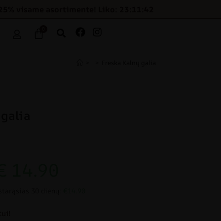
25% visame asortimente! Liko: 23:11:42
0
>
>
Freska Kalnų galia
 galia
€
14.90
starąsias 30 dienų:
€14.90
ui!