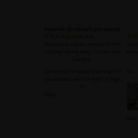
Pasaulio žemėlapis ant sienos
05.08.2026
Mūsų sūnus rugsėjį pradeda lankyti
Įsi
mokyklą – pirmą klasę – ir labai nori
mie
mokytis.
Sienų freska su pasaulio žemėlapiu –
Šis
puikus būdas vaikui mokytis ir augti
🙂
Nadia
Gabi