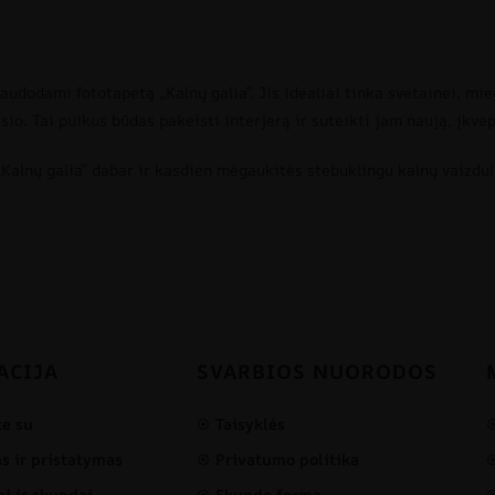
dodami fototapetą „Kalnų galia”. Jis idealiai tinka svetainei, mi
io. Tai puikus būdas pakeisti interjerą ir suteikti jam naują, įkvep
„Kalnų galia” dabar ir kasdien mėgaukitės stebuklingu kalnų vaizdu!
ACIJA
SVARBIOS NUORODOS
te su
Taisyklės
 ir pristatymas
Privatumo politika
i ir skundai
Skundo forma