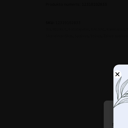
Produkto numeris: 12310102833
SKU:
12310102833
3D
,
BIURUI
,
Fototapetai
,
KALNAI
,
Kambariui
,
Skandinaviškas
,
Spalvos
,
Stilius
,
Žalios spalvos
Naudoj