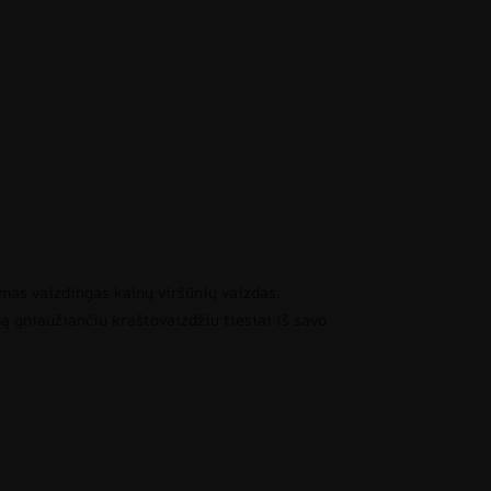
amas vaizdingas kalnų viršūnių vaizdas,
ą gniaužiančiu kraštovaizdžiu tiesiai iš savo