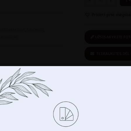
Pridėti prie mėgst
MIEGAMAJAM
,
SALONUI
,
 atspalviai
UŽSISAKYKITE FOT
TEIRAUKITĖS DĖL
Jūs perkate
saugiai:
ekologiškas
produktas
Tvarkykite savo privatumą
ame tokias technologijas kaip slapukus, kad saugotume ir