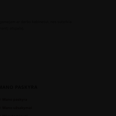
egamajam ar darbo kabinetui, nes suteikia
iantį atspalvį.
MANO PASKYRA
Mano paskyra
Mano užsakymai
Mėgstamiausi