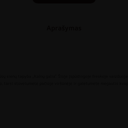
Aprašymas
sų sienų tapyba „Kalnų galia”. Šioje įspūdingoje freskoje vaizduoj
ip, tarsi stovėtumėte pačioje viršūnėje ir galėtumėte mėgautis kvap