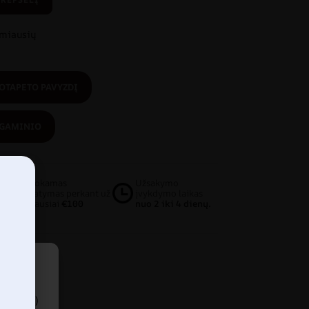
amiausių
OTAPETO PAVYZDĮ
 GAMINIO
Nemokamas
Užsakymo
pristatymas perkant už
įvykdymo laikas
mažiausiai
€100
nuo 2 iki 4 dienų.
 (arba)