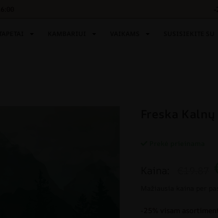
-
16:00
TAPETAI
KAMBARIUI
VAIKAMS
SUSISIEKITE SU
Freska Kalnų
Prekė prieinama
Kaina:
€19.87
Mažiausia kaina per pa
-25% visam asortiment