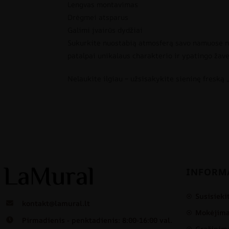
Lengvas montavimas
Drėgmei atsparus
Galimi įvairūs dydžiai
Sukurkite nuostabią atmosferą savo namuose nau
patalpai unikalaus charakterio ir ypatingo žaves
Nelaukite ilgiau – užsisakykite sieninę freską 
INFORM
Susisieki
kontakt@lamural.lt
Mokėjimas
Pirmadienis - penktadienis: 8:00-16:00 val.
Grąžinima