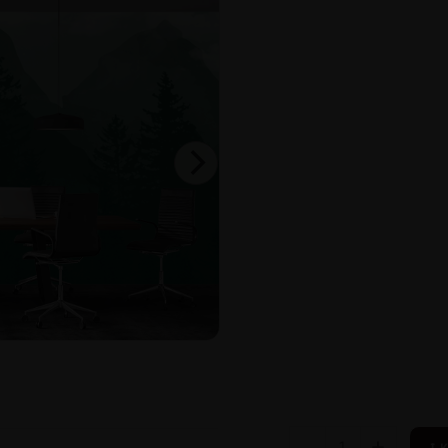
-
+
Į 