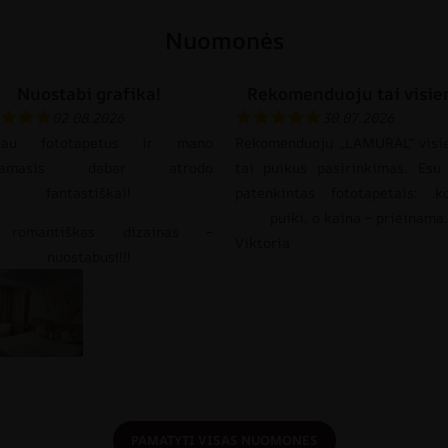
Nuomonės
Nuostabi grafika!
Rekomenduoju tai visie
02.08.2026
30.07.2026
gijau fototapetus ir mano
Rekomenduoju „LAMURAL“ visi
gamasis dabar atrodo
tai puikus pasirinkimas. Esu 
fantastiškai!
patenkintas fototapetais: k
puiki, o kaina – prieinama.
 romantiškas dizainas –
Viktoria
nuostabus!!!!
PAMATYTI VISAS NUOMONES