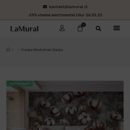
kontakt@lamural.lt
-25% visame asortimente! Liko: 16:31:22
0
>
>
Freska Medvilnės žiedai
SKATINIMAS!