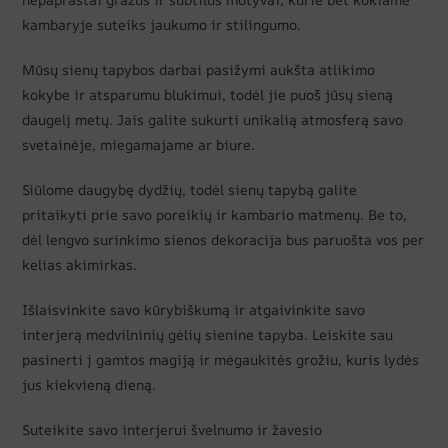
kambaryje suteiks jaukumo ir stilingumo.
Mūsų sienų tapybos darbai pasižymi aukšta atlikimo
kokybe ir atsparumu blukimui, todėl jie puoš jūsų sieną
daugelį metų. Jais galite sukurti unikalią atmosferą savo
svetainėje, miegamajame ar biure.
Siūlome daugybę dydžių, todėl sienų tapybą galite
pritaikyti prie savo poreikių ir kambario matmenų. Be to,
dėl lengvo surinkimo sienos dekoracija bus paruošta vos per
kelias akimirkas.
Išlaisvinkite savo kūrybiškumą ir atgaivinkite savo
interjerą medvilninių gėlių sienine tapyba. Leiskite sau
pasinerti į gamtos magiją ir mėgaukitės grožiu, kuris lydės
jus kiekvieną dieną.
Suteikite savo interjerui švelnumo ir žavesio