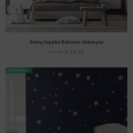
Sienų tapyba Balionai debesyse
€
14.90
€
19.87
SKATINIMAS!