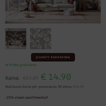
ĮJUNGTI KADRAVIMĄ
Prekė prieinama
€
14.90
Kaina:
€19.87
Mažiausia kaina per pastarąsias 30 dienų:
€14.90
-25% visam asortimentui!