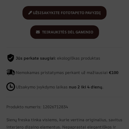
UŽSISAKYKITE FOTOTAPETO PAVYZDĮ
TEIRAUKITĖS DĖL GAMINIO
Jūs perkate saugiai:
ekologiškas produktas
Nemokamas pristatymas perkant už mažiausiai
€100
Užsakymo įvykdymo laikas
nuo 2 iki 4 dienų.
Produkto numeris: 12026712834
Sienų freska tinka visiems, kurie vertina originalius, savitus
interjero dizaino elementus. Nepaprastai elegantiškos ir