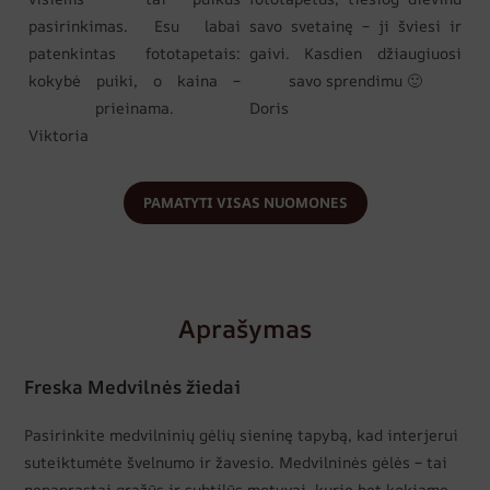
pasirinkimas. Esu labai
savo svetainę – ji šviesi ir
patenkintas fototapetais:
gaivi. Kasdien džiaugiuosi
kokybė puiki, o kaina –
savo sprendimu 🙂
prieinama.
Doris
Viktoria
PAMATYTI VISAS NUOMONES
Aprašymas
Freska Medvilnės žiedai
Pasirinkite medvilninių gėlių sieninę tapybą, kad interjerui
suteiktumėte švelnumo ir žavesio. Medvilninės gėlės – tai
nepaprastai gražūs ir subtilūs motyvai, kurie bet kokiame