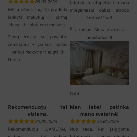
05.08.2026
Įsigijau fototapetus ir mano
Mūsų sūnus rugsėjį pradeda
miegamasis dabar atrodo
lankyti mokyklą – pirmą
fantastiškai!
klasę – ir labai nori mokytis.
Šis romantiškas dizainas –
Sienų freska su pasaulio
nuostabus!!!!
žemėlapiu – puikus būdas
vaikui mokytis ir augti 🙂
Nadia
Gabi
Rekomenduoju tai
Man labai patinka
visiems.
mano svetainė!
30.07.2026
26.07.2026
Rekomenduoju „LAMURAL“
Nuo tada, kai įsigijome
visiems – tai puikus
fototapetus, tiesiog dievinu