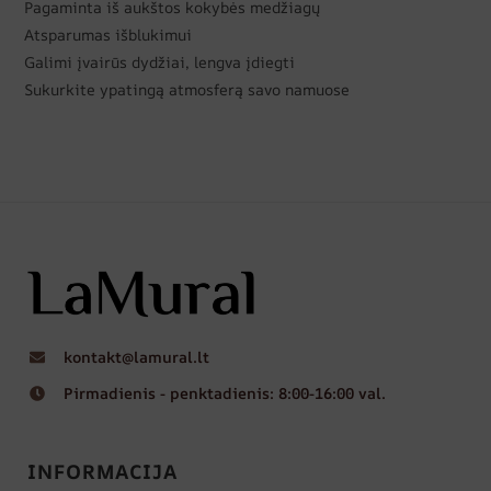
Pagaminta iš aukštos kokybės medžiagų
Atsparumas išblukimui
Galimi įvairūs dydžiai, lengva įdiegti
Sukurkite ypatingą atmosferą savo namuose
kontakt@lamural.lt
Pirmadienis - penktadienis: 8:00-16:00 val.
INFORMACIJA