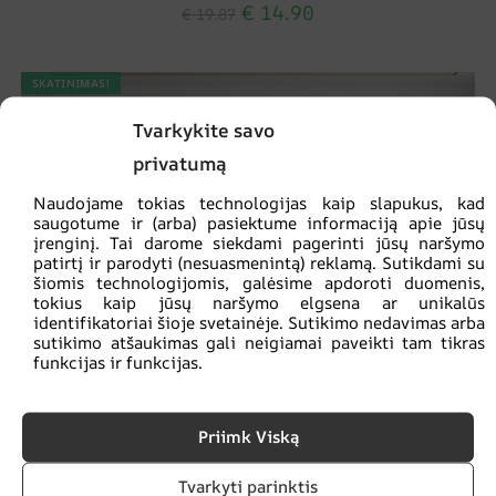
€
14.90
€
19.87
SKATINIMAS!
Tvarkykite savo
privatumą
Naudojame tokias technologijas kaip slapukus, kad
saugotume ir (arba) pasiektume informaciją apie jūsų
įrenginį. Tai darome siekdami pagerinti jūsų naršymo
patirtį ir parodyti (nesuasmenintą) reklamą. Sutikdami su
šiomis technologijomis, galėsime apdoroti duomenis,
tokius kaip jūsų naršymo elgsena ar unikalūs
identifikatoriai šioje svetainėje. Sutikimo nedavimas arba
sutikimo atšaukimas gali neigiamai paveikti tam tikras
funkcijas ir funkcijas.
Priimk Viską
Tvarkyti parinktis