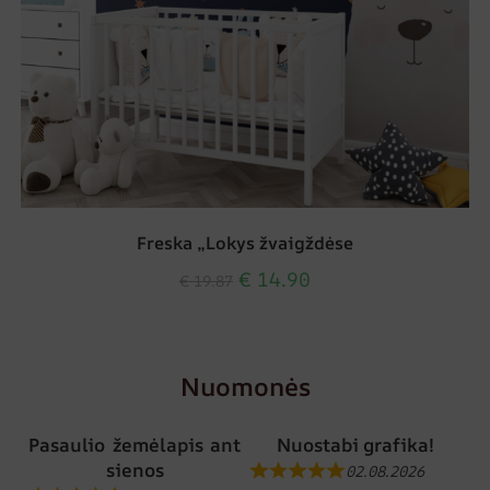
Freska „Lokys žvaigždėse
€
14.90
€
19.87
Nuomonės
Pasaulio žemėlapis ant
Nuostabi grafika!
sienos
02.08.2026