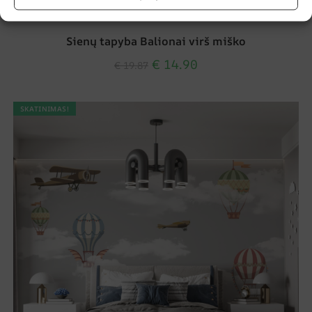
Sienų tapyba Balionai virš miško
€
14.90
€
19.87
SKATINIMAS!