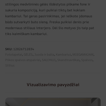
stilingos medvilninės gėlės išdėstytos pilkame fone ir
sukuria kompoziciją, kuri puikiai tiktų bet kokiam
kambariui. Tai geras pasirinkimas, jei ieškote įdomaus
būdo sutvarkyti buto sieną. Freska puikiai derės prie
modernaus stiliaus interjero. Dėl šio motyvo jis taip pat
tiks kaimiškam kambariui.
SKU:
12026712834
Fototapetai
,
GĖLĖS
,
Juoda ir balta
,
Kambariui
,
MIEGAMAJAM
,
Pilkos spalvos atspalviai
,
SALONUI
,
Skandinaviškas
,
Spalvos
,
Stilius
Vizualizavimo pavyzdžiai