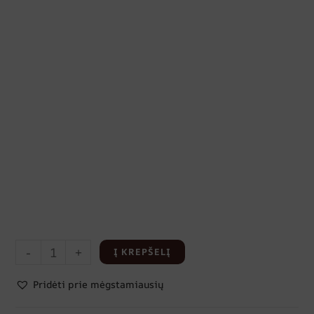
-
+
Į KREPŠELĮ
Pridėti prie mėgstamiausių