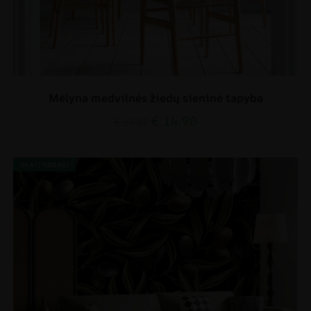
Mėlyna medvilnės žiedų sieninė tapyba
€
14.90
€
19.87
SKATINIMAS!