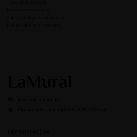
Tikroviška išvaizda
Lengvas montavimas
Aukštos kokybės apdirbimas
Puikiai dera prie interjero
kontakt@lamural.lt
Pirmadienis - penktadienis: 8:00-16:00 val.
INFORMACIJA