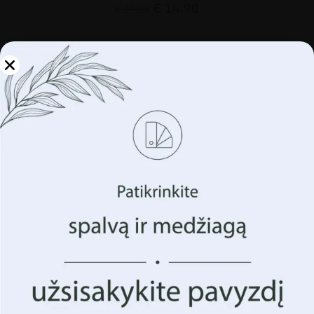
€
14.90
€
19.87
SKATINIMAS!
Tvarkykite savo
privatumą
Naudojame tokias technologijas kaip slapukus, kad
saugotume ir (arba) pasiektume informaciją apie jūsų
įrenginį. Tai darome siekdami pagerinti jūsų naršymo
patirtį ir parodyti (nesuasmenintą) reklamą. Sutikdami su
šiomis technologijomis, galėsime apdoroti duomenis,
tokius kaip jūsų naršymo elgsena ar unikalūs
identifikatoriai šioje svetainėje. Sutikimo nedavimas arba
sutikimo atšaukimas gali neigiamai paveikti tam tikras
funkcijas ir funkcijas.
Priimk Viską
Tvarkyti parinktis