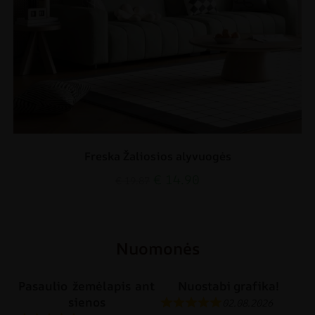
Freska Žaliosios alyvuogės
€
14.90
€
19.87
Nuomonės
Pasaulio žemėlapis ant
Nuostabi grafika!
sienos
02.08.2026