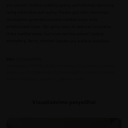
yra santūri. Puikus subtilių spalvų perteikimas daro visą
raštą estetiškai patrauklų. Freska gali būti sėkmingai
naudojama gyvenamuosiuose kambariuose arba
prieškambariuose. Dėl gėlių rašto ši dekoracija puikiai
tinka kambariuose, kuriuose norima sukurti jaukią
atmosferą. Be to, sieninė tapyba yra aukštos kokybės.
SKU:
12133459073
Fototapetai
,
FRESKA
,
GĖLĖS
,
Kambariui
,
Kita
,
Mėlynos spalvos
atspalviai
,
MIEGAMAJAM
,
PRIEŠKAMBARIUI
,
Rudos ir smėlio
spalvos atspalviai
,
SALONUI
,
Spalvos
,
Stilius
Vizualizavimo pavyzdžiai