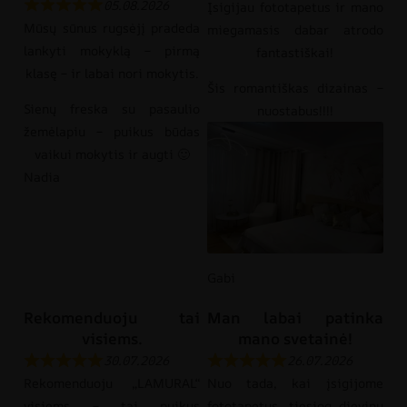
05.08.2026
Įsigijau fototapetus ir mano
Mūsų sūnus rugsėjį pradeda
miegamasis dabar atrodo
lankyti mokyklą – pirmą
fantastiškai!
klasę – ir labai nori mokytis.
Šis romantiškas dizainas –
Sienų freska su pasaulio
nuostabus!!!!
žemėlapiu – puikus būdas
vaikui mokytis ir augti 🙂
Nadia
Gabi
Rekomenduoju tai
Man labai patinka
visiems.
mano svetainė!
30.07.2026
26.07.2026
Rekomenduoju „LAMURAL“
Nuo tada, kai įsigijome
visiems – tai puikus
fototapetus, tiesiog dievinu