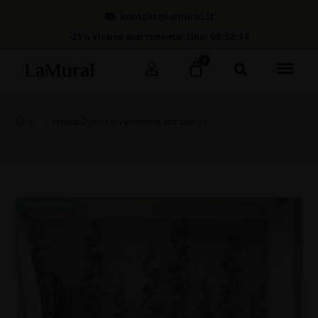
kontakt@lamural.lt
-25% visame asortimente! Liko: 08:58:37
0
>
>
Freska Žydintis vynmedis ant sienos
SKATINIMAS!