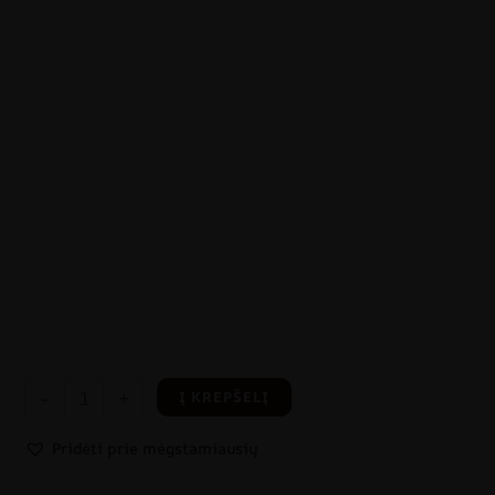
-
+
Į KREPŠELĮ
Pridėti prie mėgstamiausių