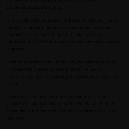
stebuklingą sodą, pilną gėlių.
Unikali sienų tapyba „Blossoming Vine On The Wall” puikiai
derės prie interjero dizaino, suteikdama jam unikalaus
charakterio ir žavesio. Jis idealiai tinka svetainei,
miegamajam ar net biurui, suteikdamas kambariui jaukumo
ir gamtos.
Gaminys pagamintas iš aukštos kokybės medžiagų, todėl
yra ilgaamžis ir atsparus pažeidimams. Dėl lengvo
montavimo kambario išvaizdą galima pakeisti greitai ir be
vargo.
Norite savo interjerui suteikti gaivumo ir natūralaus
grožio? Užsisakykite „Blooming Vine On The Wall” sieninę
freską dabar ir mėgaukitės žydinčios gamtos grožiu savo
namuose!