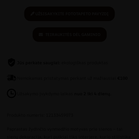
UŽSISAKYKITE FOTOTAPETO PAVYZDĮ
TEIRAUKITĖS DĖL GAMINIO
Jūs perkate saugiai:
ekologiškas produktas
Nemokamas pristatymas perkant už mažiausiai
€100
Užsakymo įvykdymo laikas
nuo 2 iki 4 dienų.
Produkto numeris: 12133459073
Paprastas žydinčio vynmedžio motyvas prie sienos – tai
sienų dekoracija, kuri puikiai tiks interjere, kurio stilistika