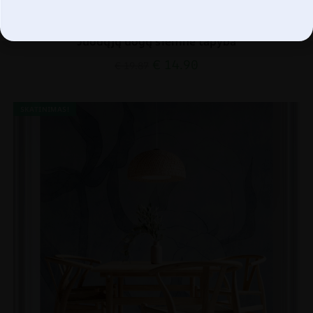
Juodųjų uogų sieninė tapyba
€
14.90
€
19.87
SKATINIMAS!