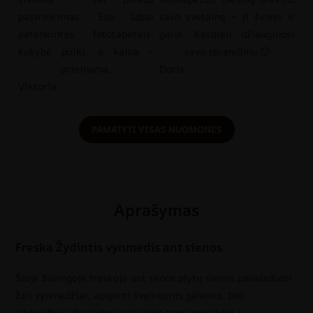
pasirinkimas. Esu labai
savo svetainę – ji šviesi ir
patenkintas fototapetais:
gaivi. Kasdien džiaugiuosi
kokybė puiki, o kaina –
savo sprendimu 🙂
prieinama.
Doris
Viktoria
PAMATYTI VISAS NUOMONES
Aprašymas
Freska Žydintis vynmedis ant sienos
Šioje žavingoje freskoje ant senos plytų sienos pavaizduoti
žali vynmedžiai, apipinti švelniomis gėlėmis. Dėl
tikroviškos išvaizdos pasijusite tarsi persikėlę į