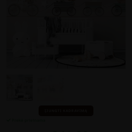
ĮJUNGTI KADRAVIMĄ
Prekė prieinama