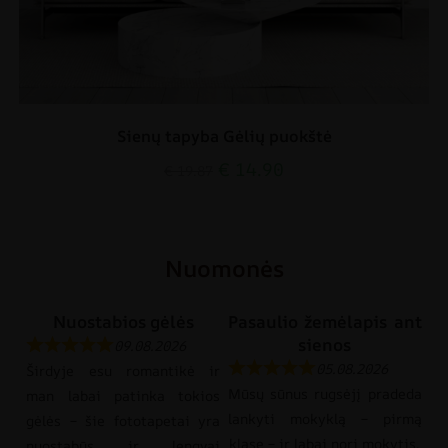
Sienų tapyba Gėlių puokštė
€
14.90
€
19.87
Nuomonės
Nuostabios gėlės
Pasaulio žemėlapis ant
sienos
09.08.2026
05.08.2026
Širdyje esu romantikė ir
Mūsų sūnus rugsėjį pradeda
man labai patinka tokios
lankyti mokyklą – pirmą
gėlės – šie fototapetai yra
klasę – ir labai nori mokytis.
nuostabūs ir lengvai