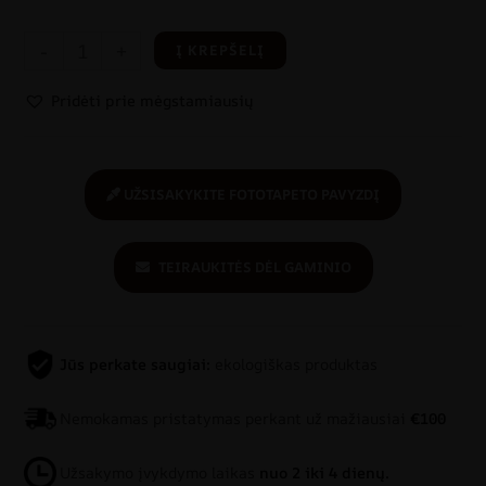
-
+
Į KREPŠELĮ
Pridėti prie mėgstamiausių
UŽSISAKYKITE FOTOTAPETO PAVYZDĮ
TEIRAUKITĖS DĖL GAMINIO
Jūs perkate saugiai:
ekologiškas produktas
Nemokamas pristatymas perkant už mažiausiai
€100
Užsakymo įvykdymo laikas
nuo 2 iki 4 dienų.