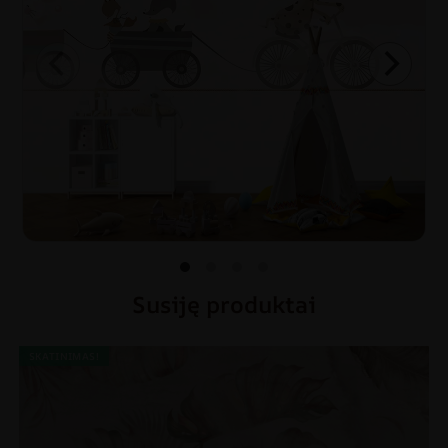
Susiję produktai
SKATINIMAS!