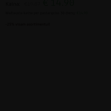
€
14.90
Kaina:
€19.87
Mažiausia kaina per pastarąsias 30 dienų:
€14.90
-25% visam asortimentui!