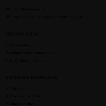
kontakt@lamural.lt
Pirmadienis - penktadienis: 8:00-16:00 val.
INFORMACIJA
Susisiekite su
Mokėjimas ir pristatymas
Grąžinimai ir skundai
SVARBIOS NUORODOS
Taisyklės
Privatumo politika
Skundo forma