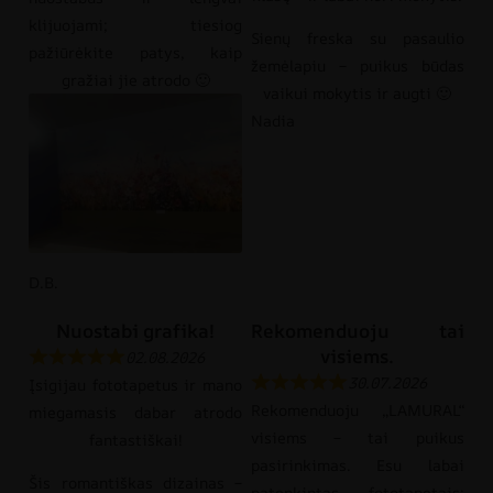
klijuojami; tiesiog
Sienų freska su pasaulio
pažiūrėkite patys, kaip
žemėlapiu – puikus būdas
gražiai jie atrodo 🙂
vaikui mokytis ir augti 🙂
Nadia
D.B.
Nuostabi grafika!
Rekomenduoju tai
visiems.
02.08.2026
30.07.2026
Įsigijau fototapetus ir mano
Rekomenduoju „LAMURAL“
miegamasis dabar atrodo
visiems – tai puikus
fantastiškai!
pasirinkimas. Esu labai
Šis romantiškas dizainas –
patenkintas fototapetais: