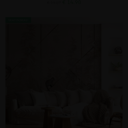
€
14.90
€
19.87
SKATINIMAS!