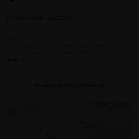
Produkto numeris: 12412328905
SKU:
12412328905
BERNIUKAS
,
Fototapetai
,
Įvairiaspalvis
,
Kambariui
,
MERGAITĖ
,
Spalvos
,
Stilius
,
Vaikams
,
Vaikiškas
,
VAIKUI
Žymos:
debesys
,
dviračiai
,
naminiai gyvūnai
,
orlaivis
,
žirafa
Vizualizavimo pavyzdžiai