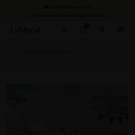
kontakt@lamural.lt
-25% visame asortimente! Liko: 11:08:23
0
>
>
Gyvūnų ant virvės freskos
SKATINIMAS!