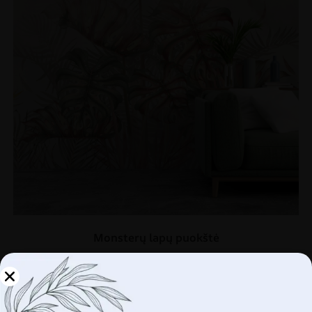
Monsterų lapų puokštė
€
14.90
€
19.87
Tvarkykite savo
SKATINIMAS!