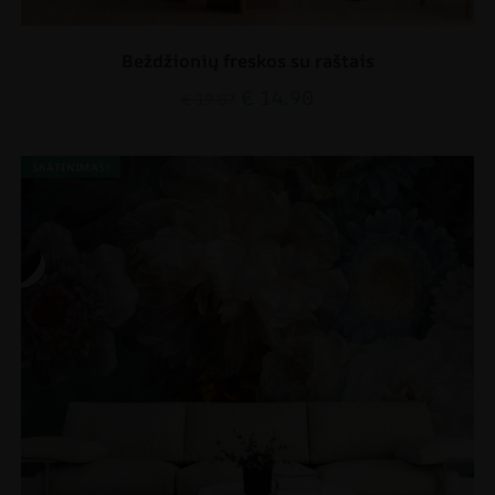
Beždžionių freskos su raštais
€
14.90
€
19.87
SKATINIMAS!