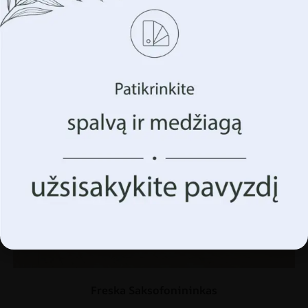
privatumą
Naudojame tokias technologijas kaip slapukus, kad
saugotume ir (arba) pasiektume informaciją apie jūsų
įrenginį. Tai darome siekdami pagerinti jūsų naršymo
patirtį ir parodyti (nesuasmenintą) reklamą. Sutikdami su
šiomis technologijomis, galėsime apdoroti duomenis,
tokius kaip jūsų naršymo elgsena ar unikalūs
identifikatoriai šioje svetainėje. Sutikimo nedavimas arba
sutikimo atšaukimas gali neigiamai paveikti tam tikras
funkcijas ir funkcijas.
Priimk Viską
Tvarkyti parinktis
Freska Saksofonininkas