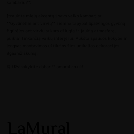
kambariui**.
Įtraukite mielą akcentą į savo vaiko kambarį su
**Gyvūnėliai ant virvių** sienine tapyba! Spalvingos gyvūnų
figūrėlės ant virvių sukurs džiugią ir jaukią atmosferą,
puikiai tinkančią vaikų interjerui. Aukšta spaudos kokybė ir
lengvas montavimas užtikrins šios unikalios dekoracijos
ilgaamžiškumą.
🛒 Užsisakykite dabar **lamural.co.uk!