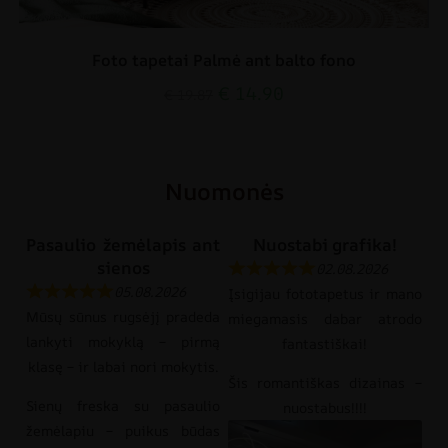
Foto tapetai Palmė ant balto fono
€
14.90
€
19.87
Nuomonės
Pasaulio žemėlapis ant
Nuostabi grafika!
sienos
02.08.2026
05.08.2026
Įsigijau fototapetus ir mano
Mūsų sūnus rugsėjį pradeda
miegamasis dabar atrodo
lankyti mokyklą – pirmą
fantastiškai!
klasę – ir labai nori mokytis.
Šis romantiškas dizainas –
Sienų freska su pasaulio
nuostabus!!!!
žemėlapiu – puikus būdas