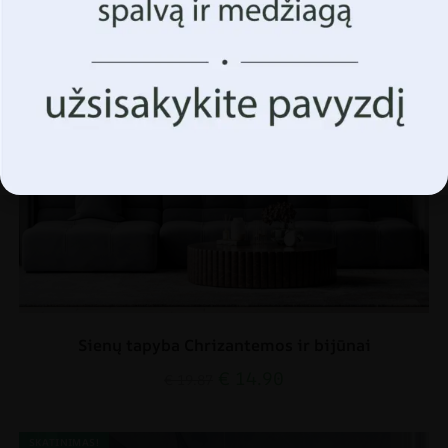
funkcijas ir funkcijas.
Priimk Viską
Tvarkyti parinktis
Sienų tapyba Chrizantemos ir bijūnai
€
14.90
€
19.87
SKATINIMAS!