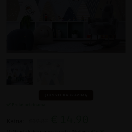
ĮJUNGTI KADRAVIMĄ
Prekė prieinama
€
14.90
Kaina:
€19.87
Mažiausia kaina per pastarąsias 30 dienų:
€14.90