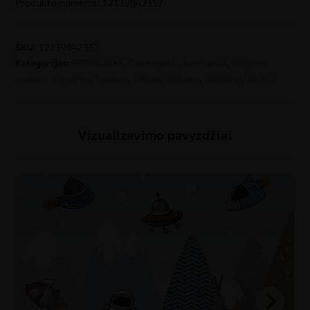
Produkto numeris: 12139042357
SKU:
12139042357
Kategorijos:
BERNIUKAS
,
Fototapetai
,
Kambariui
,
Mėlynos
spalvos atspalviai
,
Spalvos
,
Stilius
,
Vaikams
,
Vaikiškas
,
VAIKUI
Vizualizavimo pavyzdžiai