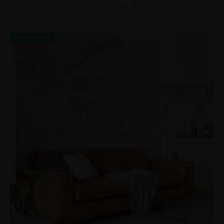
€
14.90
€
19.87
SKATINIMAS!