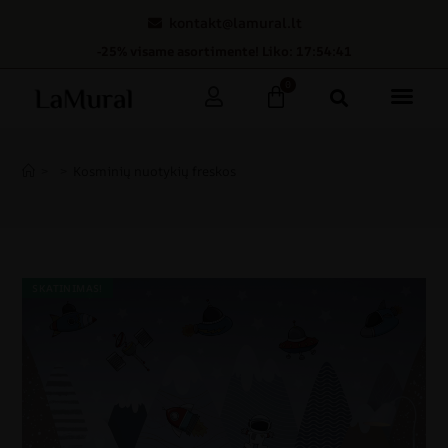
kontakt@lamural.lt
-25% visame asortimente! Liko: 17:54:40
0
>
>
Kosminių nuotykių freskos
SKATINIMAS!