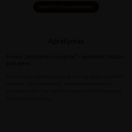
PAMATYTI VISAS NUOMONES
Aprašymas
Freska „Kosminiai nuotykiai” – atraskite Visatos
paslaptis!
Pasinerkite į nepaprastą pasaulį su sienų tapyba „Kosminis
nuotykis”. Šis freska idealiai tinka vaikų kambariui ar
kūrybinei erdvei, nes nukelia į žavingą erdvėlaivių pasaulį,
kupiną naujų nuotykių.