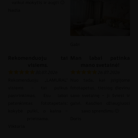
vaikui mokytis ir augti 🙂
Nadia
Gabi
Rekomenduoju tai
Man labai patinka
visiems.
mano svetainė!
30.07.2026
26.07.2026
Rekomenduoju „LAMURAL“
Nuo tada, kai įsigijome
visiems – tai puikus
fototapetus, tiesiog dievinu
pasirinkimas. Esu labai
savo svetainę – ji šviesi ir
patenkintas fototapetais:
gaivi. Kasdien džiaugiuosi
kokybė puiki, o kaina –
savo sprendimu 🙂
prieinama.
Doris
Viktoria