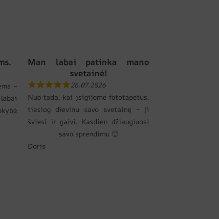
ms.
Man labai patinka mano
svetainė!
26.07.2026
ems –
Nuo tada, kai įsigijome fototapetus,
labai
tiesiog dievinu savo svetainę – ji
okybė
šviesi ir gaivi. Kasdien džiaugiuosi
savo sprendimu 🙂
Doris