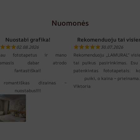
Nuomonės
Nuostabi grafika!
Rekomenduoju tai visie
02.08.2026
30.07.2026
gijau fototapetus ir mano
Rekomenduoju „LAMURAL“ visi
gamasis dabar atrodo
tai puikus pasirinkimas. Esu 
fantastiškai!
patenkintas fototapetais: k
puiki, o kaina – prieinama.
 romantiškas dizainas –
Viktoria
nuostabus!!!!