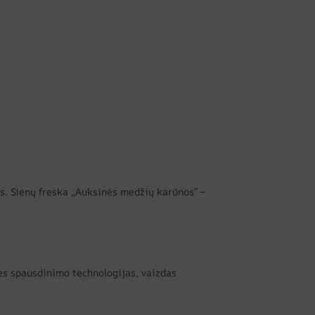
es. Sienų freska „Auksinės medžių karūnos” –
es spausdinimo technologijas, vaizdas