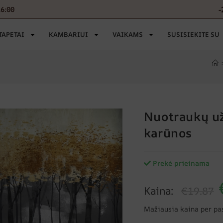
-
16:00
TAPETAI
KAMBARIUI
VAIKAMS
SUSISIEKITE SU
Nuotraukų u
karūnos
Prekė prieinama
Kaina:
€19.87
Mažiausia kaina per pa