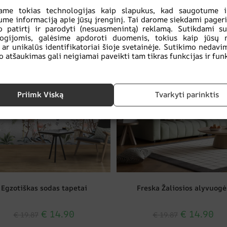
ame tokias technologijas kaip slapukus, kad saugotume ir
Susiję produktai
ume informaciją apie jūsų įrenginį. Tai darome siekdami pageri
 patirtį ir parodyti (nesuasmenintą) reklamą. Sutikdami s
logijomis, galėsime apdoroti duomenis, tokius kaip jūsų 
 ar unikalūs identifikatoriai šioje svetainėje. Sutikimo nedavi
ATINIMAS!
SKATINIMAS!
o atšaukimas gali neigiamai paveikti tam tikras funkcijas ir funk
Priimk Viską
Tvarkyti parinktis
Egzotiškas sodas tapetai
Freska Žaliosios alyvuogė
€
14.90
€
14.90
€
19.87
€
19.87