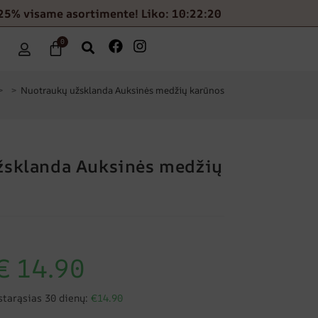
25% visame asortimente! Liko: 10:22:19
0
>
>
Nuotraukų užsklanda Auksinės medžių karūnos
žsklanda Auksinės medžių
€
14.90
starąsias 30 dienų:
€14.90