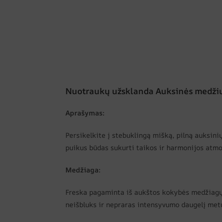
Nuotraukų užsklanda Auksinės medži
Aprašymas:
Persikelkite į stebuklingą mišką, pilną auksin
puikus būdas sukurti taikos ir harmonijos atmo
Medžiaga:
Freska pagaminta iš aukštos kokybės medžiagų, 
neišbluks ir nepraras intensyvumo daugelį met