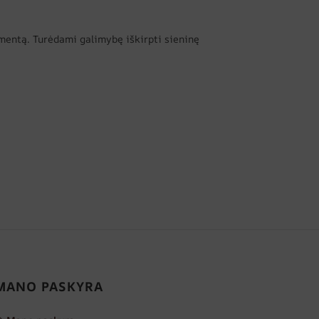
lementą. Turėdami galimybę iškirpti sieninę
MANO PASKYRA