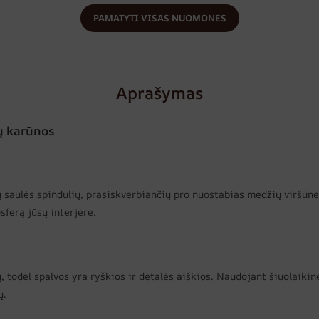
PAMATYTI VISAS NUOMONES
Aprašymas
ų karūnos
ių saulės spindulių, prasiskverbiančių pro nuostabias medžių viršūn
sferą jūsų interjere.
todėl spalvos yra ryškios ir detalės aiškios. Naudojant šiuolaikin
ų.