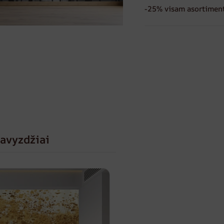
-25% visam asortiment
avyzdžiai