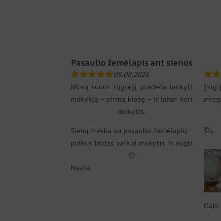
Pasaulio žemėlapis ant sienos
05.08.2026
Mūsų sūnus rugsėjį pradeda lankyti
Įsi
mokyklą – pirmą klasę – ir labai nori
mie
mokytis.
Sienų freska su pasaulio žemėlapiu –
Šis
puikus būdas vaikui mokytis ir augti
🙂
Nadia
Gabi