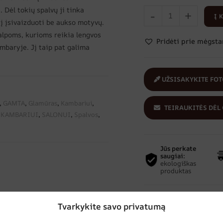
 Dėl tokių spalvų ji tinka
-
+
Į 
 įsivaizduoti be aukso motyvų.
talpoms, kurioms reikia lengvos
Pridėti prie mėgst
mbaryje. Jį taip pat galima
UŽSISAKYKITE FOT
,
GAMTA
,
Glamūras
,
Kambariui
,
TEIRAUKITĖS DĖL
ŠKAMBARIUI
,
SALONUI
,
Spalvos
,
Jūs perkate
saugiai:
ekologiškas
produktas
Tvarkykite savo privatumą