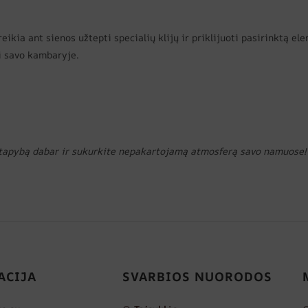
eikia ant sienos užtepti specialių klijų ir priklijuoti pasirinktą e
ti savo kambaryje.
 tapybą dabar ir sukurkite nepakartojamą atmosferą savo namuose!
ACIJA
SVARBIOS NUORODOS