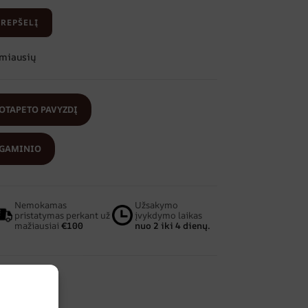
KREPŠELĮ
amiausių
OTAPETO PAVYZDĮ
 GAMINIO
Nemokamas
Užsakymo
pristatymas perkant už
įvykdymo laikas
mažiausiai
€100
nuo 2 iki 4 dienų.