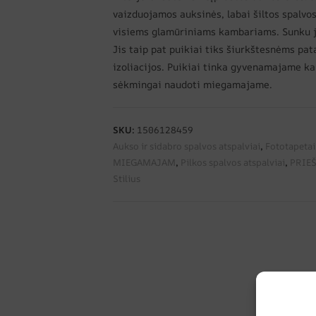
vaizduojamos auksinės, labai šiltos spalvos.
visiems glamūriniams kambariams. Sunku jį
Jis taip pat puikiai tiks šiurkštesnėms pa
izoliacijos. Puikiai tinka gyvenamajame ka
sėkmingai naudoti miegamajame.
SKU:
1506128459
Aukso ir sidabro spalvos atspalviai
,
Fototapetai
MIEGAMAJAM
,
Pilkos spalvos atspalviai
,
PRIE
Stilius