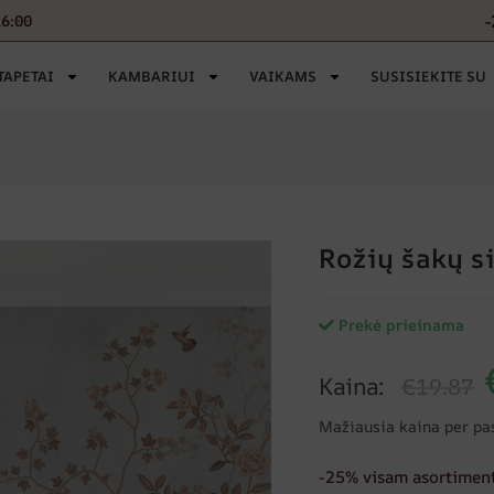
-
16:00
TAPETAI
KAMBARIUI
VAIKAMS
SUSISIEKITE SU
Rožių šakų s
Prekė prieinama
Kaina:
€19.87
Mažiausia kaina per pa
-25% visam asortiment