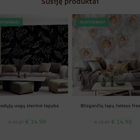
Susiję produktai
ATINIMAS!
SKATINIMAS!
uodųjų uogų sieninė tapyba
Blizgančių lapų lietaus fre
€
14.90
€
14.90
€
19.87
€
19.87