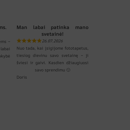
ms.
Man labai patinka mano
svetainė!
26.07.2026
ems –
Nuo tada, kai įsigijome fototapetus,
labai
tiesiog dievinu savo svetainę – ji
okybė
šviesi ir gaivi. Kasdien džiaugiuosi
savo sprendimu 🙂
Doris