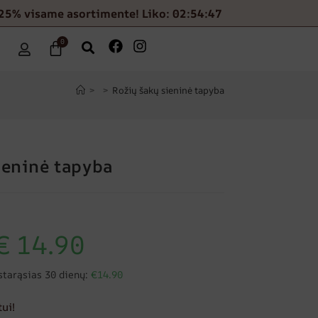
25% visame asortimente! Liko: 02:54:46
0
>
>
Rožių šakų sieninė tapyba
ieninė tapyba
€
14.90
starąsias 30 dienų:
€14.90
ui!