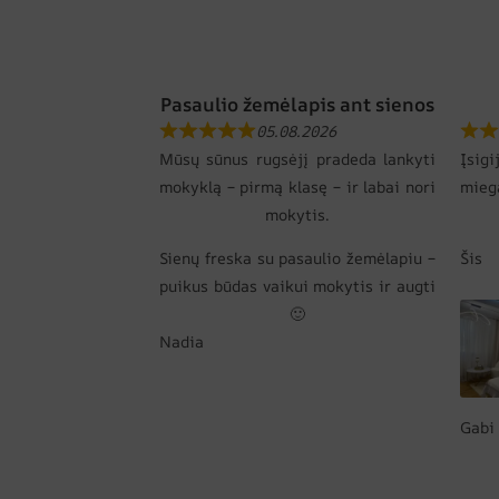
Pasaulio žemėlapis ant sienos
05.08.2026
Mūsų sūnus rugsėjį pradeda lankyti
Įsi
mokyklą – pirmą klasę – ir labai nori
mie
mokytis.
Sienų freska su pasaulio žemėlapiu –
Šis
puikus būdas vaikui mokytis ir augti
🙂
Nadia
Gabi