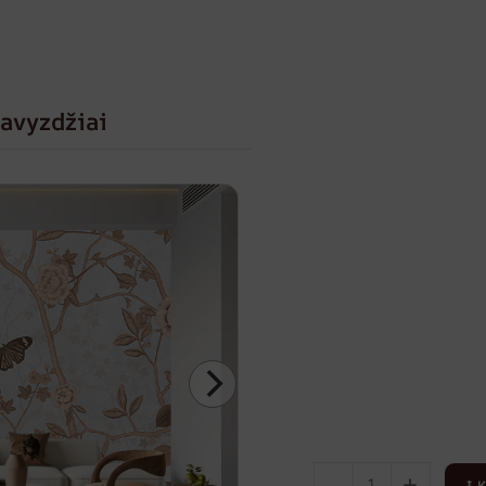
avyzdžiai
-
+
Į 