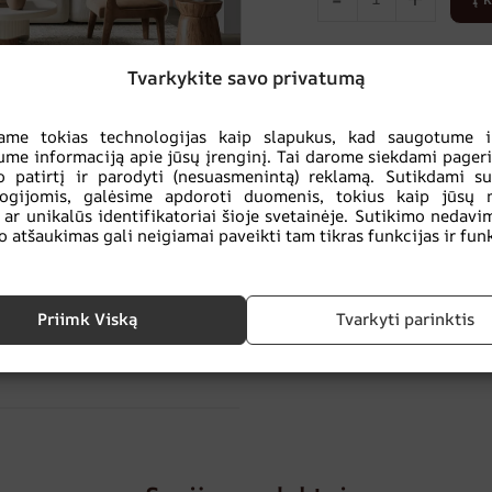
Pridėti prie mėgst
Tvarkykite savo privatumą
ame tokias technologijas kaip slapukus, kad saugotume ir
UŽSISAKYKITE FOT
ume informaciją apie jūsų įrenginį. Tai darome siekdami pageri
 patirtį ir parodyti (nesuasmenintą) reklamą. Sutikdami s
logijomis, galėsime apdoroti duomenis, tokius kaip jūsų 
TEIRAUKITĖS DĖL
 ar unikalūs identifikatoriai šioje svetainėje. Sutikimo nedavi
o atšaukimas gali neigiamai paveikti tam tikras funkcijas ir funk
Jūs perkate
saugiai:
Priimk Viską
Tvarkyti parinktis
,
Kita
,
MIEGAMAJAM
,
Pilkos spalvos
ekologiškas
produktas
spalvos atspalviai
,
SALONUI
,