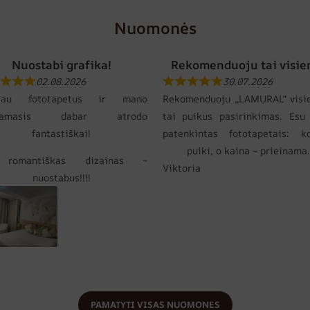
Nuomonės
Nuostabi grafika!
Rekomenduoju tai visie
02.08.2026
30.07.2026
gijau fototapetus ir mano
Rekomenduoju „LAMURAL“ visi
gamasis dabar atrodo
tai puikus pasirinkimas. Esu 
fantastiškai!
patenkintas fototapetais: k
puiki, o kaina – prieinama.
 romantiškas dizainas –
Viktoria
nuostabus!!!!
PAMATYTI VISAS NUOMONES