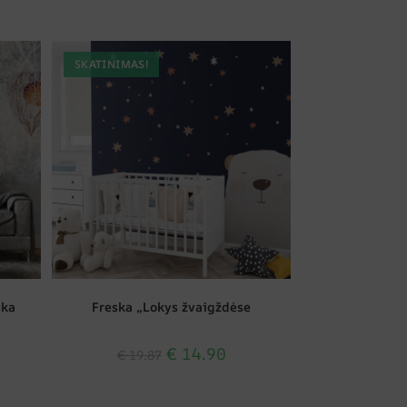
SKATINIMAS!
ska
Freska „Lokys žvaigždėse
€
14.90
€
19.87