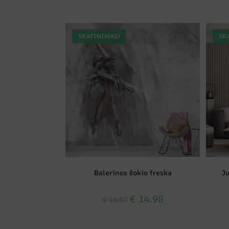
SKATINIMAS!
SK
Balerinos šokio freska
J
€
14.90
€
19.87