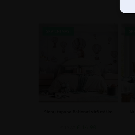
SKATINIMAS!
SK
Sienų tapyba Balionai virš miško
Nu
€
14.90
€
19.87