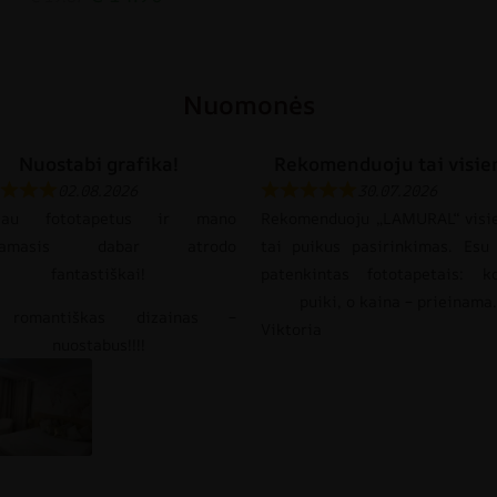
Nuomonės
Nuostabi grafika!
Rekomenduoju tai visie
02.08.2026
30.07.2026
gijau fototapetus ir mano
Rekomenduoju „LAMURAL“ visi
gamasis dabar atrodo
tai puikus pasirinkimas. Esu 
fantastiškai!
patenkintas fototapetais: k
puiki, o kaina – prieinama.
 romantiškas dizainas –
Viktoria
nuostabus!!!!