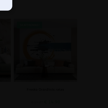
SKATINIMAS!
Freska Oranžinis ratas
€
14.90
€
19.87