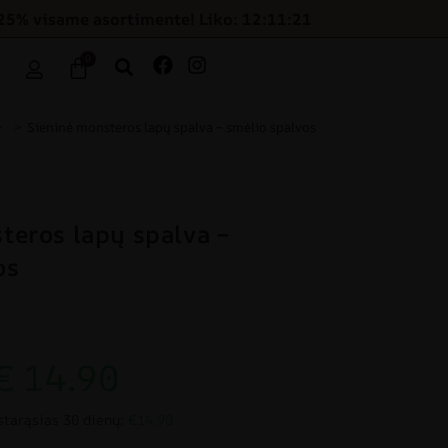
25% visame asortimente! Liko: 12:11:20
0
>
>
Sieninė monsteros lapų spalva – smėlio spalvos
teros lapų spalva –
os
€
14.90
starąsias 30 dienų:
€14.90