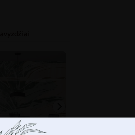
avyzdžiai