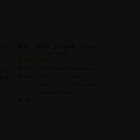
ms.
Man labai patinka mano
svetainė!
26.07.2026
ems –
Nuo tada, kai įsigijome fototapetus,
labai
tiesiog dievinu savo svetainę – ji
okybė
šviesi ir gaivi. Kasdien džiaugiuosi
savo sprendimu 🙂
Doris