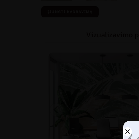
ĮJUNGTI KADRAVIMĄ
Vizualizavimo p