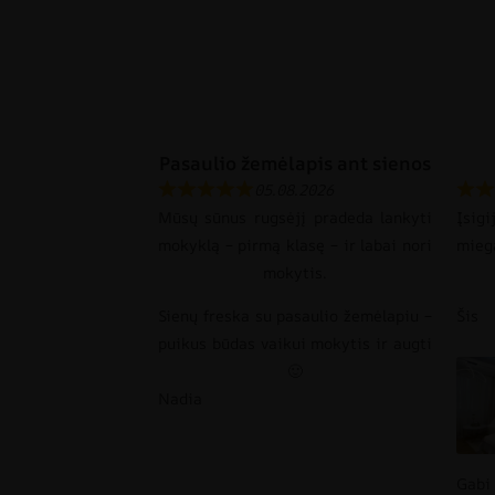
Pasaulio žemėlapis ant sienos
05.08.2026
Mūsų sūnus rugsėjį pradeda lankyti
Įsi
mokyklą – pirmą klasę – ir labai nori
mie
mokytis.
Sienų freska su pasaulio žemėlapiu –
Šis
puikus būdas vaikui mokytis ir augti
🙂
Nadia
Gabi