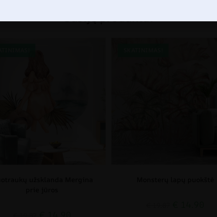
Susiję produktai
ATINIMAS!
SKATINIMAS!
otraukų užsklanda Mergina
Monsterų lapų puokštė
prie jūros
€
14.90
€
19.87
€
14.90
€
19.87