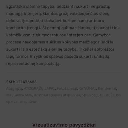
Egzotiška sieninė tapyba, leidžianti sukurti neįprastą,
madingą interjerą. Gamtos grožį vaizduojančios sienų
dekoracijos puikiai tinka bet kuriam namų ar biuro
kambariui įrengti. Šį gaminį galima sėkmingai naudoti tiek
kaimiškuose, tiek moderniuose interjeruose. Gamybos
procese naudojamos aukštos kokybės medžiagos leidžia
sukurti itin estetišką sieninę tapybą. Tiksliai apibrėžtos
lapų formos ir ryškios spalvos padeda sukurti unikalią
reprezentacinę kompoziciją.
SKU:
121476688
Atogrąžų
,
ATOGRĄŽŲ LAPAI
,
Fototapetai
,
GYVŪNAI
,
Kambariui
,
MIEGAMAJAM
,
Rožiniai spalvos atspalviai
,
Spalvos
,
Stilius
,
Žalios
spalvos atspalviai
Vizualizavimo pavyzdžiai