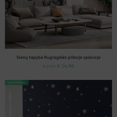
Sienų tapyba Rugiagėlės pilkoje spalvoje
€
14.90
€
19.87
SKATINIMAS!