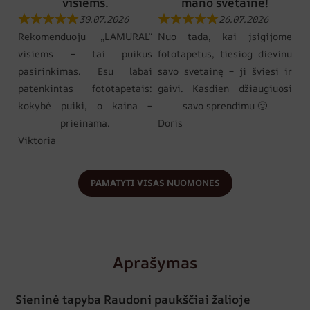
visiems.
mano svetainė!
30.07.2026
26.07.2026
Rekomenduoju „LAMURAL“
Nuo tada, kai įsigijome
visiems – tai puikus
fototapetus, tiesiog dievinu
pasirinkimas. Esu labai
savo svetainę – ji šviesi ir
patenkintas fototapetais:
gaivi. Kasdien džiaugiuosi
kokybė puiki, o kaina –
savo sprendimu 🙂
prieinama.
Doris
Viktoria
PAMATYTI VISAS NUOMONES
Aprašymas
Sieninė tapyba Raudoni paukščiai žalioje