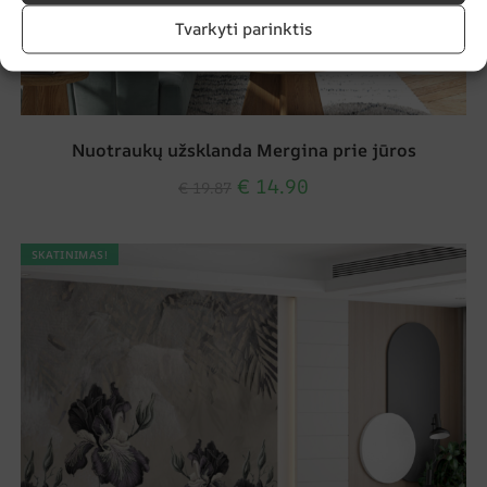
Tvarkyti parinktis
Nuotraukų užsklanda Mergina prie jūros
€
14.90
€
19.87
SKATINIMAS!