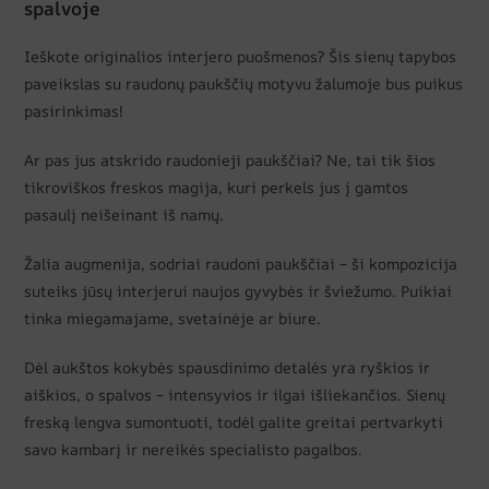
spalvoje
Ieškote originalios interjero puošmenos? Šis sienų tapybos
paveikslas su raudonų paukščių motyvu žalumoje bus puikus
pasirinkimas!
Ar pas jus atskrido raudonieji paukščiai? Ne, tai tik šios
tikroviškos freskos magija, kuri perkels jus į gamtos
pasaulį neišeinant iš namų.
Žalia augmenija, sodriai raudoni paukščiai – ši kompozicija
suteiks jūsų interjerui naujos gyvybės ir šviežumo. Puikiai
tinka miegamajame, svetainėje ar biure.
Dėl aukštos kokybės spausdinimo detalės yra ryškios ir
aiškios, o spalvos – intensyvios ir ilgai išliekančios. Sienų
freską lengva sumontuoti, todėl galite greitai pertvarkyti
savo kambarį ir nereikės specialisto pagalbos.