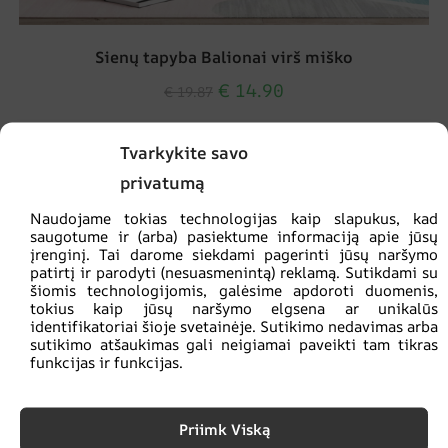
Sienų tapyba Balionai virš miško
€
14.90
€
19.87
Tvarkykite savo
SKATINIMAS!
privatumą
Naudojame tokias technologijas kaip slapukus, kad
saugotume ir (arba) pasiektume informaciją apie jūsų
įrenginį. Tai darome siekdami pagerinti jūsų naršymo
patirtį ir parodyti (nesuasmenintą) reklamą. Sutikdami su
šiomis technologijomis, galėsime apdoroti duomenis,
tokius kaip jūsų naršymo elgsena ar unikalūs
identifikatoriai šioje svetainėje. Sutikimo nedavimas arba
sutikimo atšaukimas gali neigiamai paveikti tam tikras
funkcijas ir funkcijas.
Priimk Viską