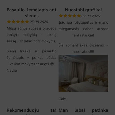
Pasaulio žemėlapis ant
Nuostabi grafika!
sienos
02.08.2026
05.08.2026
Įsigijau fototapetus ir mano
Mūsų sūnus rugsėjį pradeda
miegamasis dabar atrodo
lankyti mokyklą – pirmą
fantastiškai!
klasę – ir labai nori mokytis.
Šis romantiškas dizainas –
Sienų freska su pasaulio
nuostabus!!!!
žemėlapiu – puikus būdas
vaikui mokytis ir augti 🙂
Nadia
Gabi
Rekomenduoju tai
Man labai patinka