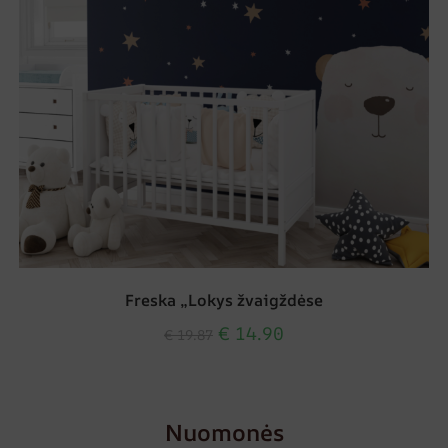
Freska „Lokys žvaigždėse
€
14.90
€
19.87
Nuomonės