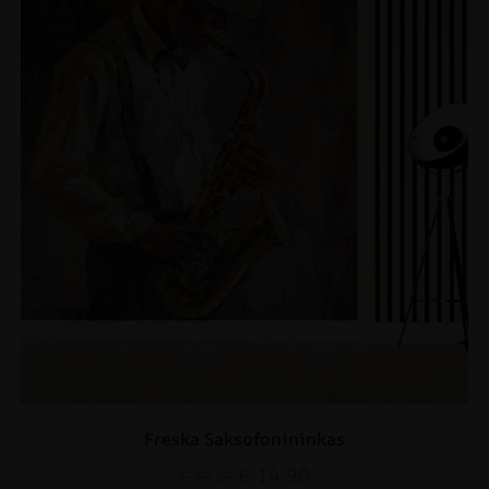
Freska Saksofonininkas
€
14.90
€
19.87