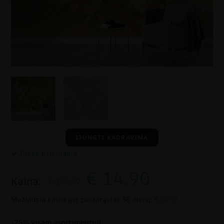
ĮJUNGTI KADRAVIMĄ
Prekė prieinama
€
14.90
Kaina:
€19.87
Mažiausia kaina per pastarąsias 30 dienų:
€14.90
-25% visam asortimentui!