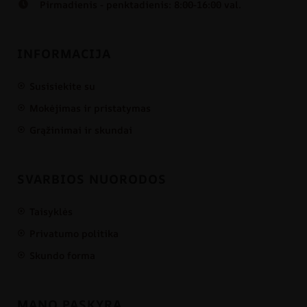
Pirmadienis - penktadienis: 8:00-16:00 val.
INFORMACIJA
Susisiekite su
Mokėjimas ir pristatymas
Grąžinimai ir skundai
SVARBIOS NUORODOS
Taisyklės
Privatumo politika
Skundo forma
MANO PASKYRA