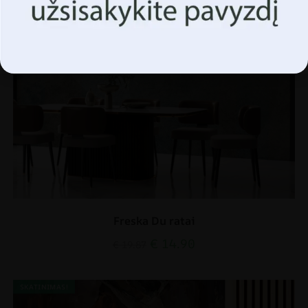
Tvarkyti parinktis
Freska Du ratai
€
14.90
€
19.87
SKATINIMAS!