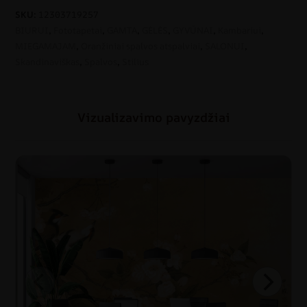
SKU:
12303719257
BIURUI
,
Fototapetai
,
GAMTA
,
GĖLĖS
,
GYVŪNAI
,
Kambariui
,
MIEGAMAJAM
,
Oranžiniai spalvos atspalviai
,
SALONUI
,
Skandinaviškas
,
Spalvos
,
Stilius
Vizualizavimo pavyzdžiai