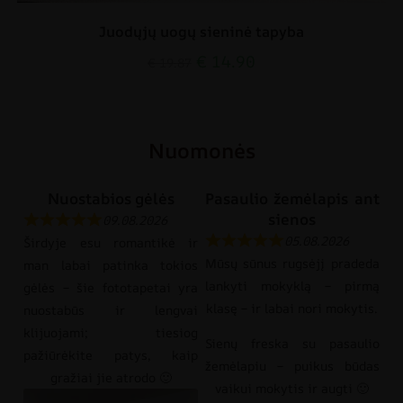
Juodųjų uogų sieninė tapyba
€
14.90
€
19.87
Nuomonės
Nuostabios gėlės
Pasaulio žemėlapis ant
sienos
09.08.2026
05.08.2026
Širdyje esu romantikė ir
Mūsų sūnus rugsėjį pradeda
man labai patinka tokios
lankyti mokyklą – pirmą
gėlės – šie fototapetai yra
klasę – ir labai nori mokytis.
nuostabūs ir lengvai
klijuojami; tiesiog
Sienų freska su pasaulio
pažiūrėkite patys, kaip
žemėlapiu – puikus būdas
gražiai jie atrodo 🙂
vaikui mokytis ir augti 🙂