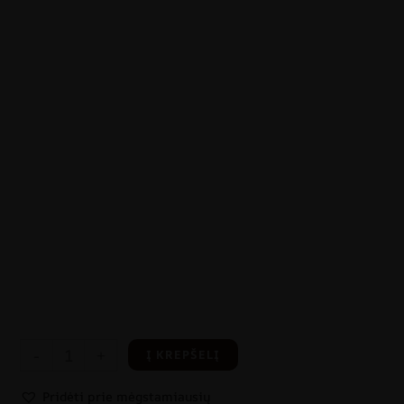
-
+
Į KREPŠELĮ
Pridėti prie mėgstamiausių