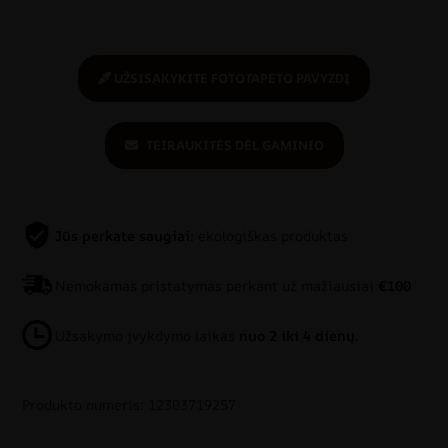
UŽSISAKYKITE FOTOTAPETO PAVYZDĮ
TEIRAUKITĖS DĖL GAMINIO
Jūs perkate saugiai:
ekologiškas produktas
Nemokamas pristatymas perkant už mažiausiai
€100
Užsakymo įvykdymo laikas
nuo 2 iki 4 dienų.
Produkto numeris: 12303719257