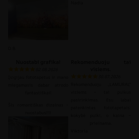
Nadia
D.B.
Nuostabi grafika!
Rekomenduoju tai
visiems.
02.08.2026
30.07.2026
Įsigijau fototapetus ir mano
Rekomenduoju „LAMURAL“
miegamasis dabar atrodo
visiems – tai puikus
fantastiškai!
pasirinkimas. Esu labai
Šis romantiškas dizainas –
patenkintas fototapetais:
nuostabus!!!!
kokybė puiki, o kaina –
prieinama.
Viktoria