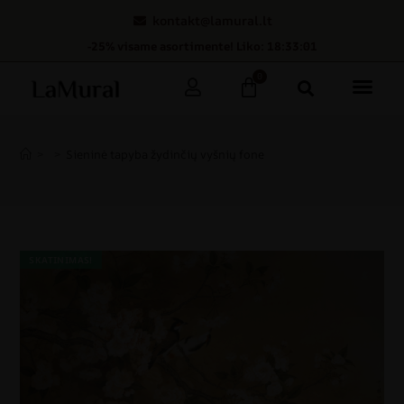
kontakt@lamural.lt
-25% visame asortimente! Liko: 18:33:01
0
>
>
Sieninė tapyba žydinčių vyšnių fone
SKATINIMAS!