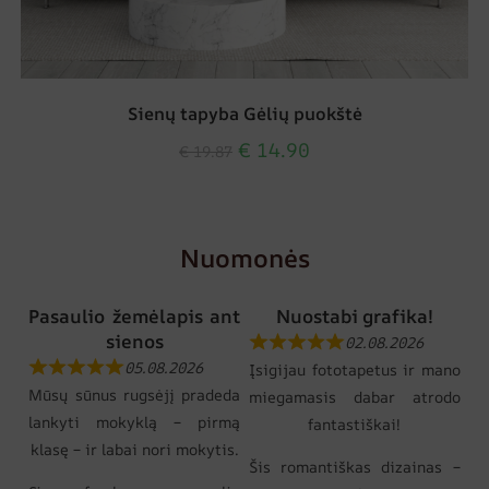
Sienų tapyba Gėlių puokštė
€
14.90
€
19.87
Nuomonės
Pasaulio žemėlapis ant
Nuostabi grafika!
sienos
02.08.2026
05.08.2026
Įsigijau fototapetus ir mano
Mūsų sūnus rugsėjį pradeda
miegamasis dabar atrodo
lankyti mokyklą – pirmą
fantastiškai!
klasę – ir labai nori mokytis.
Šis romantiškas dizainas –