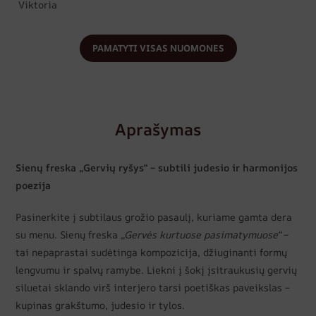
Viktoria
PAMATYTI VISAS NUOMONES
Aprašymas
Sienų freska „Gervių ryšys“ – subtili judesio ir harmonijos
poezija
Pasinerkite į subtilaus grožio pasaulį, kuriame gamta dera
su menu. Sienų freska
„Gervės kurtuose pasimatymuose“
–
tai nepaprastai sudėtinga kompozicija, džiuginanti formų
lengvumu ir spalvų ramybe. Liekni į šokį įsitraukusių gervių
siluetai sklando virš interjero tarsi poetiškas paveikslas –
kupinas grakštumo, judesio ir tylos.