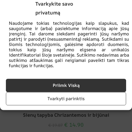
Tvarkykite savo
privatumą
Naudojame tokias technologijas kaip slapukus, kad
saugotume ir (arba) pasiektume informaciją apie jūsų
įrenginį. Tai darome siekdami pagerinti jūsų naršymo
patirtį ir parodyti (nesuasmenintą) reklamą. Sutikdami su
šiomis technologijomis, galėsime apdoroti duomenis,
tokius kaip jūsų naršymo elgsena ar unikalūs
identifikatoriai šioje svetainėje. Sutikimo nedavimas arba
sutikimo atšaukimas gali neigiamai paveikti tam tikras
funkcijas ir funkcijas.
Priimk Viską
Tvarkyti parinktis
Sienų tapyba Chrizantemos ir bijūnai
€
14.90
€
19.87