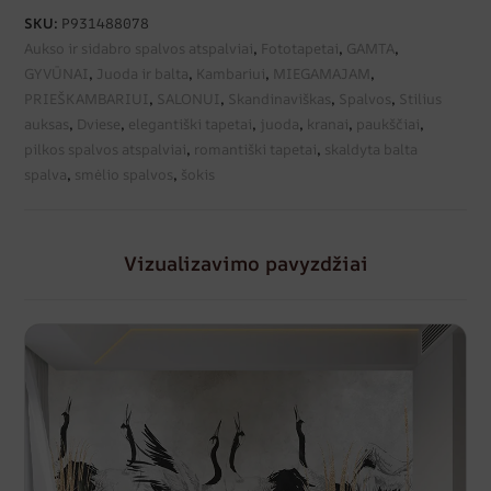
SKU:
P931488078
Aukso ir sidabro spalvos atspalviai
,
Fototapetai
,
GAMTA
,
GYVŪNAI
,
Juoda ir balta
,
Kambariui
,
MIEGAMAJAM
,
PRIEŠKAMBARIUI
,
SALONUI
,
Skandinaviškas
,
Spalvos
,
Stilius
auksas
,
Dviese
,
elegantiški tapetai
,
juoda
,
kranai
,
paukščiai
,
pilkos spalvos atspalviai
,
romantiški tapetai
,
skaldyta balta
spalva
,
smėlio spalvos
,
šokis
Vizualizavimo pavyzdžiai