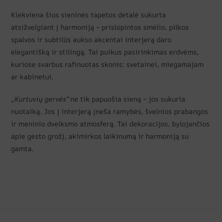
Kiekviena šios sieninės tapetos detalė sukurta
atsižvelgiant į harmoniją – prislopintos smėlio, pilkos
spalvos ir subtilūs aukso akcentai interjerą daro
elegantišką ir stilingą. Tai puikus pasirinkimas erdvėms,
kuriose svarbus rafinuotas skonis: svetainei, miegamajam
ar kabinetui.
„Kurtuvių gervės“
ne tik papuošia sieną – jos sukuria
nuotaiką. Jos į interjerą įneša ramybės, švelnios prabangos
ir meninio dvelksmo atmosferą. Tai dekoracijos, bylojančios
apie gesto grožį, akimirkos laikinumą ir harmoniją su
gamta.