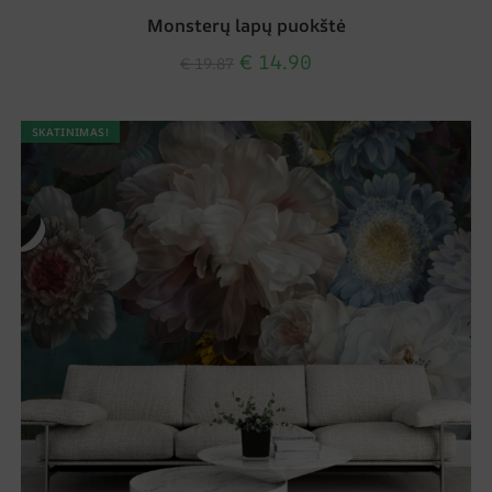
Monsterų lapų puokštė
€
14.90
€
19.87
SKATINIMAS!