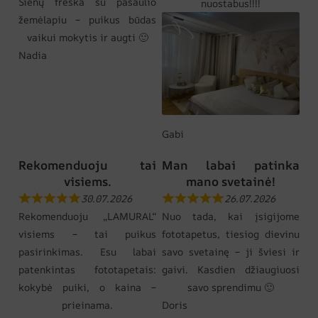
Sienų freska su pasaulio
nuostabus!!!!
žemėlapiu – puikus būdas
vaikui mokytis ir augti 🙂
Nadia
Gabi
Rekomenduoju tai
Man labai patinka
visiems.
mano svetainė!
30.07.2026
26.07.2026
Rekomenduoju „LAMURAL“
Nuo tada, kai įsigijome
visiems – tai puikus
fototapetus, tiesiog dievinu
pasirinkimas. Esu labai
savo svetainę – ji šviesi ir
patenkintas fototapetais:
gaivi. Kasdien džiaugiuosi
kokybė puiki, o kaina –
savo sprendimu 🙂
prieinama.
Doris