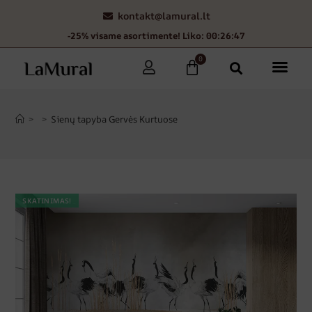
kontakt@lamural.lt
-25% visame asortimente! Liko: 00:26:46
0
>
>
Sienų tapyba Gervės Kurtuose
SKATINIMAS!