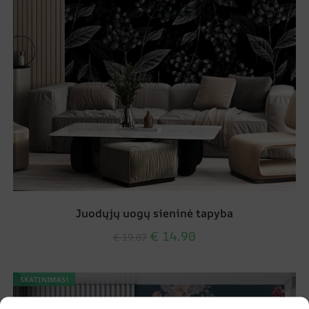
Juodųjų uogų sieninė tapyba
€
14.90
€
19.87
SKATINIMAS!