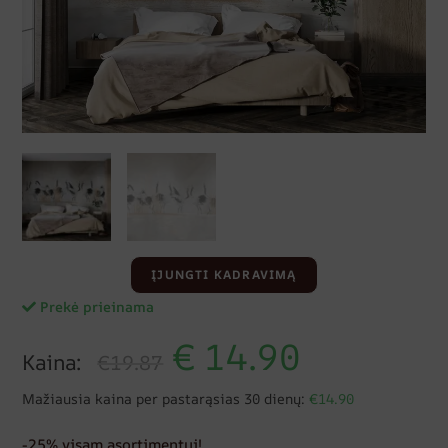
ĮJUNGTI KADRAVIMĄ
Prekė prieinama
€
14.90
Kaina:
€19.87
Mažiausia kaina per pastarąsias 30 dienų:
€14.90
-25% visam asortimentui!