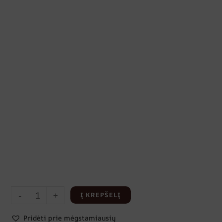
-
+
Į KREPŠELĮ
Pridėti prie mėgstamiausių