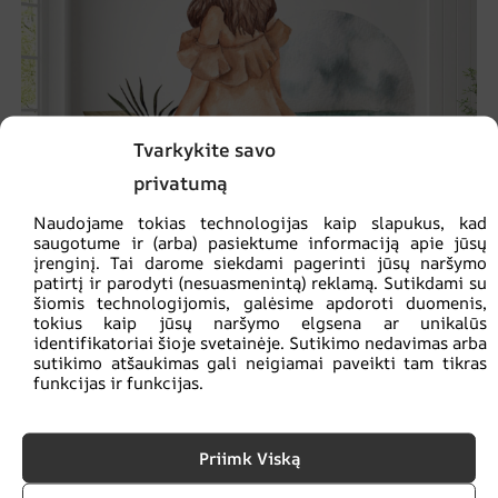
Tvarkykite savo
privatumą
Naudojame tokias technologijas kaip slapukus, kad
saugotume ir (arba) pasiektume informaciją apie jūsų
įrenginį. Tai darome siekdami pagerinti jūsų naršymo
patirtį ir parodyti (nesuasmenintą) reklamą. Sutikdami su
šiomis technologijomis, galėsime apdoroti duomenis,
tokius kaip jūsų naršymo elgsena ar unikalūs
identifikatoriai šioje svetainėje. Sutikimo nedavimas arba
sutikimo atšaukimas gali neigiamai paveikti tam tikras
Nuotraukų užsklanda Mergina prie jūros
funkcijas ir funkcijas.
€
14.90
€
19.87
Priimk Viską
SKATINIMAS!