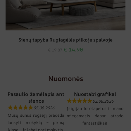
Sienų tapyba Rugiagėlės pilkoje spalvoje
€
14.90
€
19.87
Nuomonės
Pasaulio žemėlapis ant
Nuostabi grafika!
sienos
02.08.2026
05.08.2026
Įsigijau fototapetus ir mano
Mūsų sūnus rugsėjį pradeda
miegamasis dabar atrodo
lankyti mokyklą – pirmą
fantastiškai!
klasę – ir labai nori mokytis.