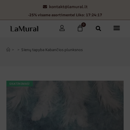
kontakt@lamural.lt
-25% visame asortimente! Liko: 17:24:16
0
>
>
Sienų tapyba Kabančios plunksnos
SKATINIMAS!