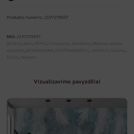
Produkto numeris: 2197270557
SKU:
2197270557
BIURUI
,
Boho
,
BOHO
,
Fototapetai
,
Kambariui
,
Mėlynos spalvos
atspalviai
,
MIEGAMAJAM
,
PRIEŠKAMBARIUI
,
SALONUI
,
Spalvos
,
Stilius
,
Vaikams
Vizualizavimo pavyzdžiai