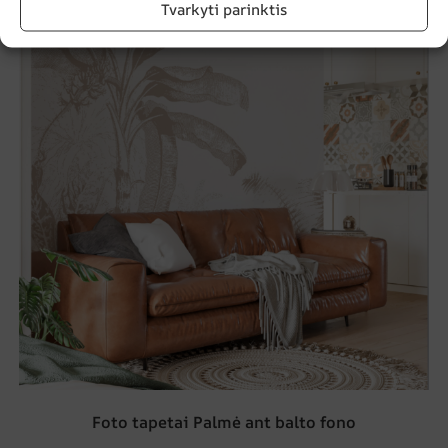
Tvarkyti parinktis
Foto tapetai Palmė ant balto fono