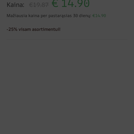
€
14.90
Kaina:
€19.87
Mažiausia kaina per pastarąsias 30 dienų:
€14.90
-25% visam asortimentui!