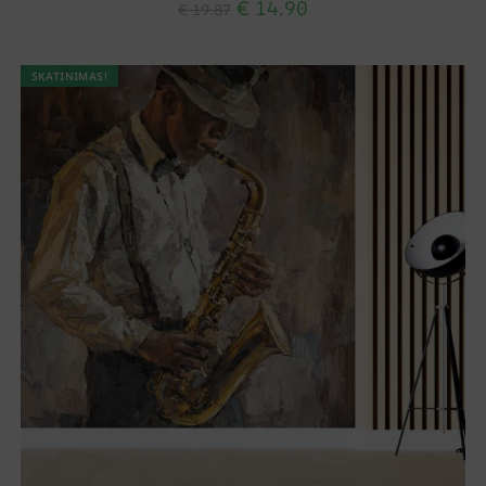
€
14.90
€
19.87
SKATINIMAS!