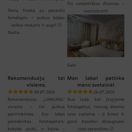
Šis romantiškas dizainas –
Sienų freska su pasaulio
nuostabus!!!!
žemėlapiu – puikus būdas
vaikui mokytis ir augti 🙂
Nadia
Gabi
Rekomenduoju tai
Man labai patinka
visiems.
mano svetainė!
30.07.2026
26.07.2026
Rekomenduoju „LAMURAL“
Nuo tada, kai įsigijome
visiems – tai puikus
fototapetus, tiesiog dievinu
pasirinkimas. Esu labai
savo svetainę – ji šviesi ir
patenkintas fototapetais:
gaivi. Kasdien džiaugiuosi
kokybė puiki, o kaina –
savo sprendimu 🙂