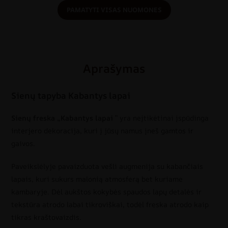
PAMATYTI VISAS NUOMONES
Aprašymas
Sienų tapyba Kabantys lapai
Sienų freska „Kabantys lapai
” yra neįtikėtinai įspūdinga
interjero dekoracija, kuri į jūsų namus įneš gamtos ir
gaivos.
Paveikslėlyje pavaizduota vešli augmenija su kabančiais
lapais, kuri sukurs malonią atmosferą bet kuriame
kambaryje. Dėl aukštos kokybės spaudos lapų detalės ir
tekstūra atrodo labai tikroviškai, todėl freska atrodo kaip
tikras kraštovaizdis.