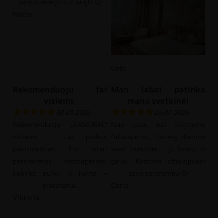
vaikui mokytis ir augti 🙂
Nadia
Gabi
Rekomenduoju tai
Man labai patinka
visiems.
mano svetainė!
30.07.2026
26.07.2026
Rekomenduoju „LAMURAL“
Nuo tada, kai įsigijome
visiems – tai puikus
fototapetus, tiesiog dievinu
pasirinkimas. Esu labai
savo svetainę – ji šviesi ir
patenkintas fototapetais:
gaivi. Kasdien džiaugiuosi
kokybė puiki, o kaina –
savo sprendimu 🙂
prieinama.
Doris
Viktoria