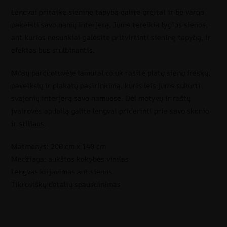
Lengvai pritaikę sieninę tapybą galite greitai ir be vargo
pakeisti savo namų interjerą. Jums tereikia lygios sienos,
ant kurios nesunkiai galėsite pritvirtinti sieninę tapybą, ir
efektas bus stulbinantis.
Mūsų parduotuvėje lamural.co.uk rasite platų sienų freskų,
paveikslų ir plakatų pasirinkimą, kuris leis jums sukurti
svajonių interjerą savo namuose. Dėl motyvų ir raštų
įvairovės apdailą galite lengvai priderinti prie savo skonio
ir stiliaus.
Matmenys: 200 cm x 140 cm
Medžiaga: aukštos kokybės vinilas
Lengvas klijavimas ant sienos
Tikroviškų detalių spausdinimas