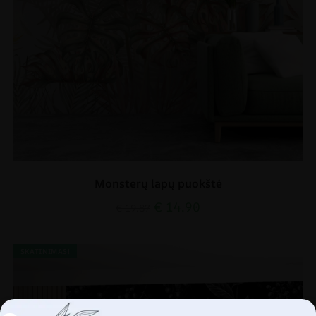
Monsterų lapų puokštė
€
14.90
€
19.87
SKATINIMAS!