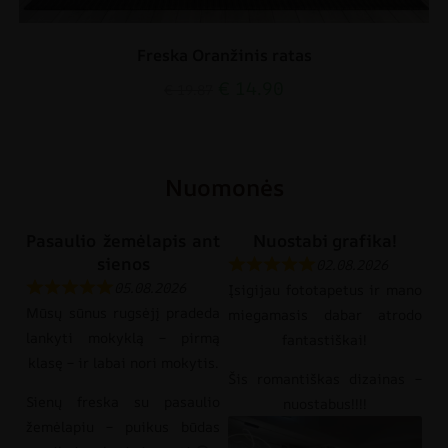
Freska Oranžinis ratas
€
14.90
€
19.87
Nuomonės
Pasaulio žemėlapis ant
Nuostabi grafika!
sienos
02.08.2026
05.08.2026
Įsigijau fototapetus ir mano
Mūsų sūnus rugsėjį pradeda
miegamasis dabar atrodo
lankyti mokyklą – pirmą
fantastiškai!
klasę – ir labai nori mokytis.
Šis romantiškas dizainas –
Sienų freska su pasaulio
nuostabus!!!!
žemėlapiu – puikus būdas