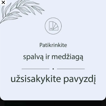
Tvarkykite savo
privatumą
Naudojame tokias technologijas kaip slapukus, kad
saugotume ir (arba) pasiektume informaciją apie jūsų
įrenginį. Tai darome siekdami pagerinti jūsų naršymo
patirtį ir parodyti (nesuasmenintą) reklamą. Sutikdami su
šiomis technologijomis, galėsime apdoroti duomenis,
tokius kaip jūsų naršymo elgsena ar unikalūs
identifikatoriai šioje svetainėje. Sutikimo nedavimas arba
sutikimo atšaukimas gali neigiamai paveikti tam tikras
funkcijas ir funkcijas.
Priimk Viską
Juodųjų uogų sieninė tapyba
Tvarkyti parinktis
€
14.90
€
19.87
SKATINIMAS!