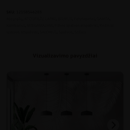
SKU:
12158546203
Atogrąžų
,
ATOGRĄŽŲ LAPAI
,
BIURUI
,
Fototapetai
,
GAMTA
,
Kambariui
,
MIEGAMAJAM
,
Pilkos spalvos atspalviai
,
Rožiniai
spalvos atspalviai
,
SALONUI
,
Spalvos
,
Stilius
Vizualizavimo pavyzdžiai