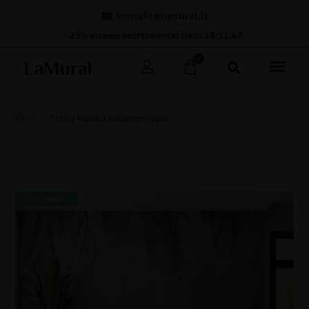
kontakt@lamural.lt
-25% visame asortimente! Liko: 18:11:46
0
>
>
Sienų tapyba Kabantys lapai
SKATINIMAS!