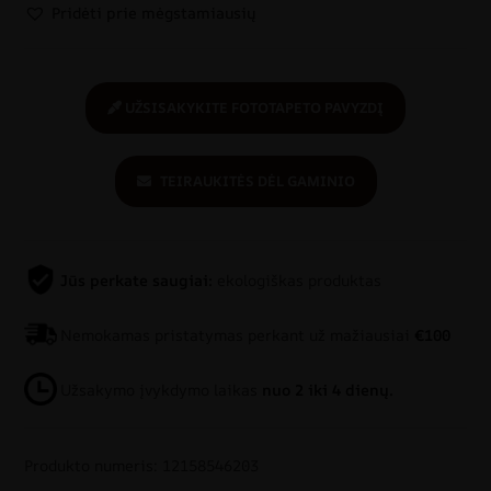
Pridėti prie mėgstamiausių
UŽSISAKYKITE FOTOTAPETO PAVYZDĮ
TEIRAUKITĖS DĖL GAMINIO
Jūs perkate saugiai:
ekologiškas produktas
Nemokamas pristatymas perkant už mažiausiai
€100
Užsakymo įvykdymo laikas
nuo 2 iki 4 dienų.
Produkto numeris: 12158546203