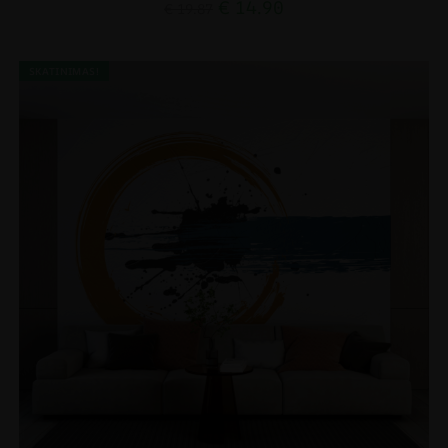
€
14.90
€
19.87
SKATINIMAS!