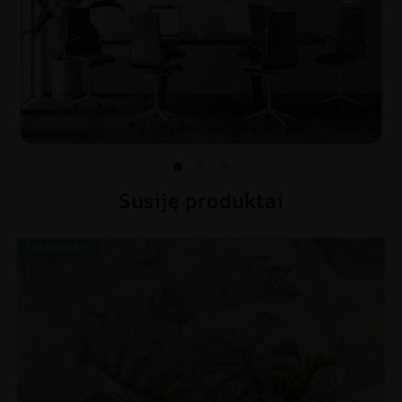
Susiję produktai
SKATINIMAS!