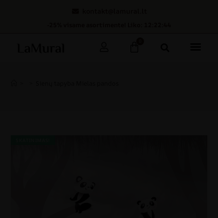
kontakt@lamural.lt
-25% visame asortimente! Liko: 12:22:43
0
>
>
Sienų tapyba Mielas pandos
SKATINIMAS!