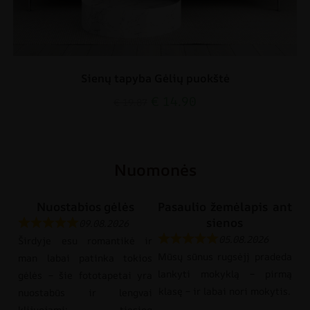
Sienų tapyba Gėlių puokštė
€
14.90
€
19.87
Nuomonės
Nuostabios gėlės
Pasaulio žemėlapis ant
sienos
09.08.2026
05.08.2026
Širdyje esu romantikė ir
Mūsų sūnus rugsėjį pradeda
man labai patinka tokios
lankyti mokyklą – pirmą
gėlės – šie fototapetai yra
klasę – ir labai nori mokytis.
nuostabūs ir lengvai
klijuojami; tiesiog