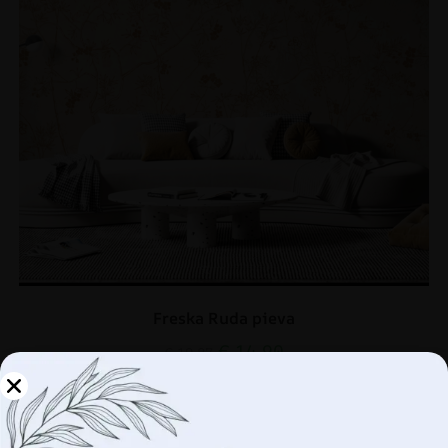
Freska Ruda pieva
€
14.90
€
19.87
Tvarkykite savo
SKATINIMAS!
privatumą