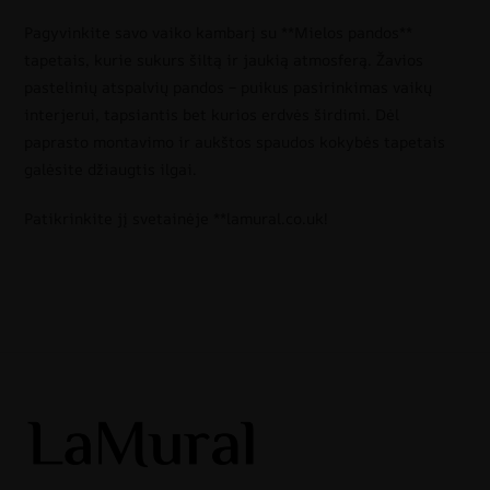
Pagyvinkite savo vaiko kambarį su **Mielos pandos**
tapetais, kurie sukurs šiltą ir jaukią atmosferą. Žavios
pastelinių atspalvių pandos – puikus pasirinkimas vaikų
interjerui, tapsiantis bet kurios erdvės širdimi. Dėl
paprasto montavimo ir aukštos spaudos kokybės tapetais
galėsite džiaugtis ilgai.
Patikrinkite jį svetainėje **lamural.co.uk!