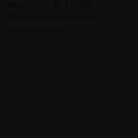
€
14.90
Kaina:
€19.87
Mažiausia kaina per pastarąsias 30 dienų:
€14.90
-25% visam asortimentui!