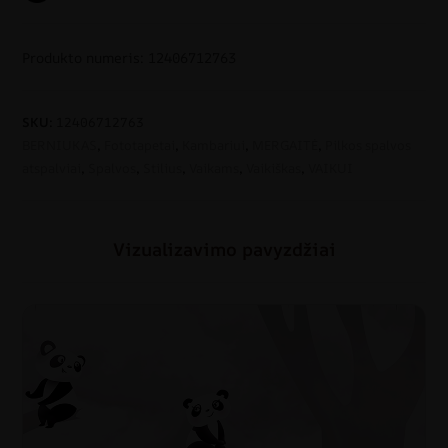
Produkto numeris: 12406712763
SKU:
12406712763
BERNIUKAS
,
Fototapetai
,
Kambariui
,
MERGAITĖ
,
Pilkos spalvos
atspalviai
,
Spalvos
,
Stilius
,
Vaikams
,
Vaikiškas
,
VAIKUI
Vizualizavimo pavyzdžiai