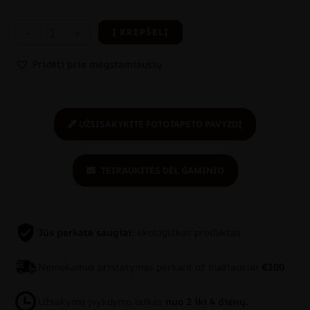
-
+
Į KREPŠELĮ
Pridėti prie mėgstamiausių
UŽSISAKYKITE FOTOTAPETO PAVYZDĮ
TEIRAUKITĖS DĖL GAMINIO
Jūs perkate saugiai:
ekologiškas produktas
Nemokamas pristatymas perkant už mažiausiai
€100
Užsakymo įvykdymo laikas
nuo 2 iki 4 dienų.