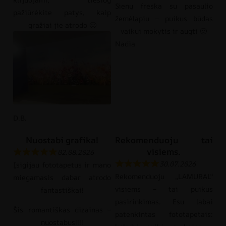
Sienų freska su pasaulio
pažiūrėkite patys, kaip
žemėlapiu – puikus būdas
gražiai jie atrodo 🙂
vaikui mokytis ir augti 🙂
Nadia
D.B.
Nuostabi grafika!
Rekomenduoju tai
visiems.
02.08.2026
30.07.2026
Įsigijau fototapetus ir mano
Rekomenduoju „LAMURAL“
miegamasis dabar atrodo
visiems – tai puikus
fantastiškai!
pasirinkimas. Esu labai
Šis romantiškas dizainas –
patenkintas fototapetais:
nuostabus!!!!