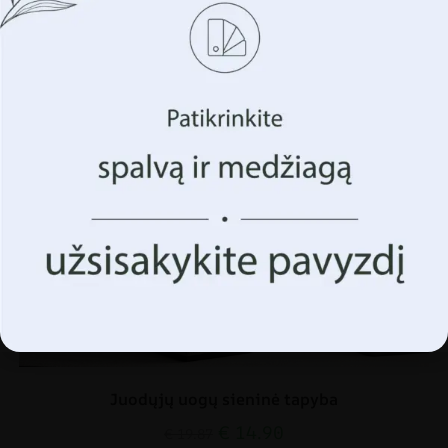
Naudojame tokias technologijas kaip slapukus, kad
saugotume ir (arba) pasiektume informaciją apie jūsų
įrenginį. Tai darome siekdami pagerinti jūsų naršymo
patirtį ir parodyti (nesuasmenintą) reklamą. Sutikdami su
šiomis technologijomis, galėsime apdoroti duomenis,
tokius kaip jūsų naršymo elgsena ar unikalūs
identifikatoriai šioje svetainėje. Sutikimo nedavimas arba
sutikimo atšaukimas gali neigiamai paveikti tam tikras
funkcijas ir funkcijas.
Priimk Viską
Tvarkyti parinktis
Juodųjų uogų sieninė tapyba
€
14.90
€
19.87