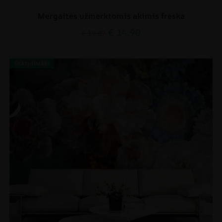
Mergaitės užmerktomis akimis freska
€
14.90
€
19.87
SKATINIMAS!