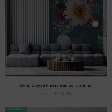
Sienų tapyba Chrizantemos ir bijūnai
€
14.90
€
19.87
SKATINIMAS!