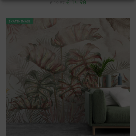
€
14.90
€
19.87
SKATINIMAS!