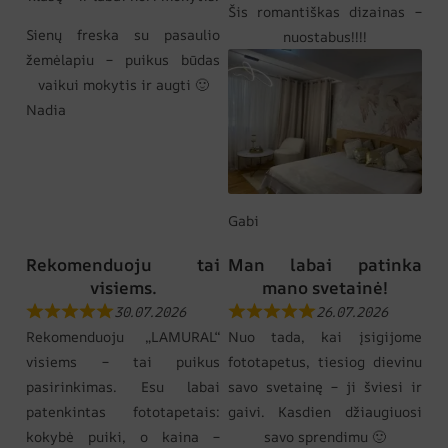
Šis romantiškas dizainas –
Sienų freska su pasaulio
nuostabus!!!!
žemėlapiu – puikus būdas
vaikui mokytis ir augti 🙂
Nadia
Gabi
Rekomenduoju tai
Man labai patinka
visiems.
mano svetainė!
30.07.2026
26.07.2026
Rekomenduoju „LAMURAL“
Nuo tada, kai įsigijome
visiems – tai puikus
fototapetus, tiesiog dievinu
pasirinkimas. Esu labai
savo svetainę – ji šviesi ir
patenkintas fototapetais:
gaivi. Kasdien džiaugiuosi
kokybė puiki, o kaina –
savo sprendimu 🙂