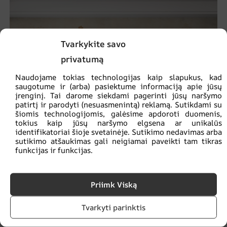
Tvarkykite savo
privatumą
Naudojame tokias technologijas kaip slapukus, kad
saugotume ir (arba) pasiektume informaciją apie jūsų
įrenginį. Tai darome siekdami pagerinti jūsų naršymo
patirtį ir parodyti (nesuasmenintą) reklamą. Sutikdami su
šiomis technologijomis, galėsime apdoroti duomenis,
tokius kaip jūsų naršymo elgsena ar unikalūs
identifikatoriai šioje svetainėje. Sutikimo nedavimas arba
sutikimo atšaukimas gali neigiamai paveikti tam tikras
funkcijas ir funkcijas.
Priimk Viską
Tvarkyti parinktis
Freska Ruda pieva