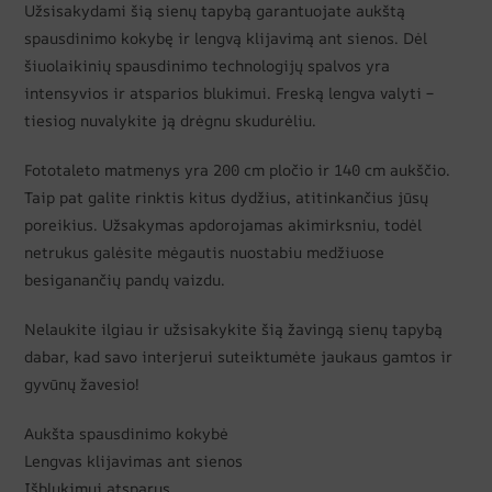
Užsisakydami šią sienų tapybą garantuojate aukštą
spausdinimo kokybę ir lengvą klijavimą ant sienos. Dėl
šiuolaikinių spausdinimo technologijų spalvos yra
intensyvios ir atsparios blukimui. Freską lengva valyti –
tiesiog nuvalykite ją drėgnu skudurėliu.
Fototaleto matmenys yra 200 cm pločio ir 140 cm aukščio.
Taip pat galite rinktis kitus dydžius, atitinkančius jūsų
poreikius. Užsakymas apdorojamas akimirksniu, todėl
netrukus galėsite mėgautis nuostabiu medžiuose
besiganančių pandų vaizdu.
Nelaukite ilgiau ir užsisakykite šią žavingą sienų tapybą
dabar, kad savo interjerui suteiktumėte jaukaus gamtos ir
gyvūnų žavesio!
Aukšta spausdinimo kokybė
Lengvas klijavimas ant sienos
Išblukimui atsparus