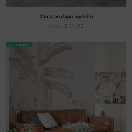
Monsterų lapų puokštė
€
14.90
€
19.87
SKATINIMAS!