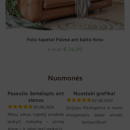
Foto tapetai Palmė ant balto fono
€
14.90
€
19.87
Nuomonės
Pasaulio žemėlapis ant
Nuostabi grafika!
sienos
02.08.2026
05.08.2026
Įsigijau fototapetus ir mano
Mūsų sūnus rugsėjį pradeda
miegamasis dabar atrodo
lankyti mokyklą – pirmą
fantastiškai!
klasę – ir labai nori mokytis.