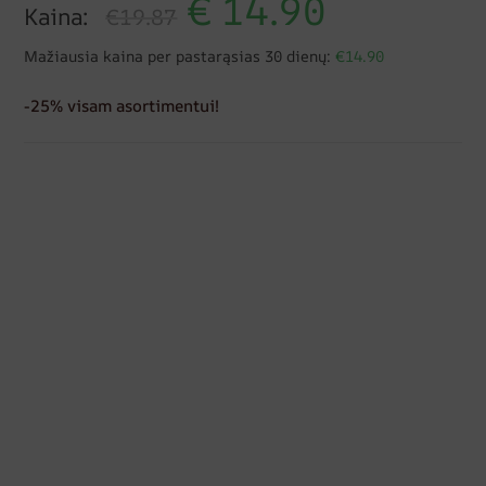
€
14.90
Kaina:
€19.87
Mažiausia kaina per pastarąsias 30 dienų:
€14.90
-25% visam asortimentui!