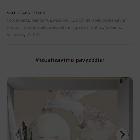
SKU:
12468291303
Fototapetai
,
Kambariui
,
MERGAITĖ
,
Rožiniai spalvos atspalviai
,
Rudos ir smėlio spalvos atspalviai
,
Spalvos
,
Stilius
,
Vaikams
,
Vaikiškas
,
VAIKUI
Vizualizavimo pavyzdžiai