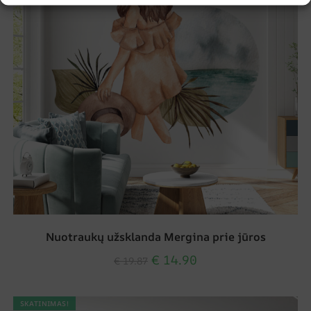
Nuotraukų užsklanda Mergina prie jūros
€
14.90
€
19.87
SKATINIMAS!