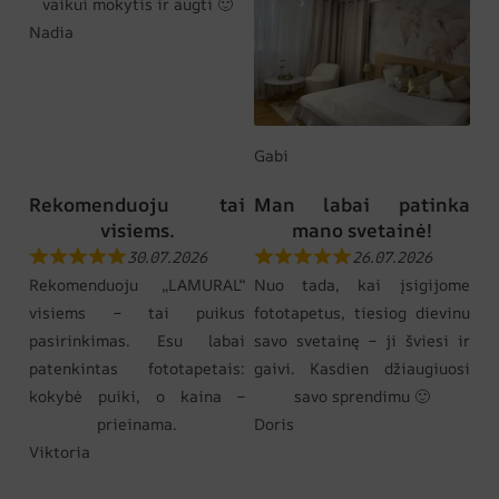
vaikui mokytis ir augti 🙂
Nadia
Gabi
Rekomenduoju tai
Man labai patinka
visiems.
mano svetainė!
30.07.2026
26.07.2026
Rekomenduoju „LAMURAL“
Nuo tada, kai įsigijome
visiems – tai puikus
fototapetus, tiesiog dievinu
pasirinkimas. Esu labai
savo svetainę – ji šviesi ir
patenkintas fototapetais:
gaivi. Kasdien džiaugiuosi
kokybė puiki, o kaina –
savo sprendimu 🙂
prieinama.
Doris
Viktoria