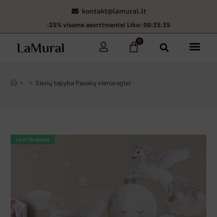
kontakt@lamural.lt
-25% visame asortimente! Liko: 00:35:34
0
>
>
Sienų tapyba Pasakų vienaragiai
SKATINIMAS!