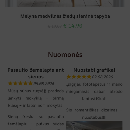
Mėlyna medvilnės žiedų sieninė tapyba
€
14.90
€
19.87
Nuomonės
Pasaulio žemėlapis ant
Nuostabi grafika!
sienos
02.08.2026
05.08.2026
Įsigijau fototapetus ir mano
Mūsų sūnus rugsėjį pradeda
miegamasis dabar atrodo
lankyti mokyklą – pirmą
fantastiškai!
klasę – ir labai nori mokytis.
Šis romantiškas dizainas –
Sienų freska su pasaulio
nuostabus!!!!
žemėlapiu – puikus būdas