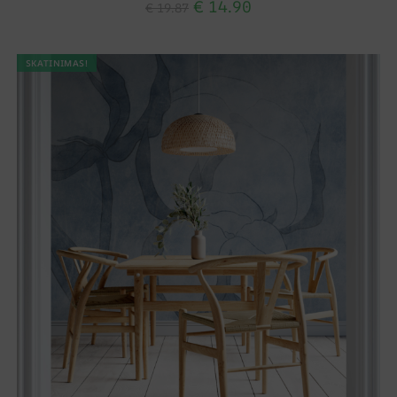
€
14.90
€
19.87
SKATINIMAS!