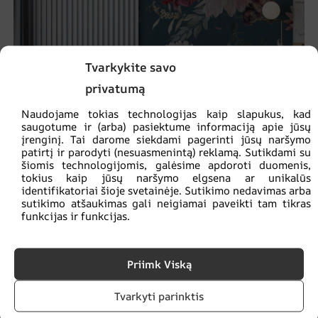
Tvarkykite savo
privatumą
Naudojame tokias technologijas kaip slapukus, kad
saugotume ir (arba) pasiektume informaciją apie jūsų
įrenginį. Tai darome siekdami pagerinti jūsų naršymo
patirtį ir parodyti (nesuasmenintą) reklamą. Sutikdami su
šiomis technologijomis, galėsime apdoroti duomenis,
tokius kaip jūsų naršymo elgsena ar unikalūs
Sienų tapyba Chrizantemos ir bijūnai
identifikatoriai šioje svetainėje. Sutikimo nedavimas arba
sutikimo atšaukimas gali neigiamai paveikti tam tikras
€
14.90
€
19.87
funkcijas ir funkcijas.
SKATINIMAS!
Priimk Viską
Tvarkyti parinktis