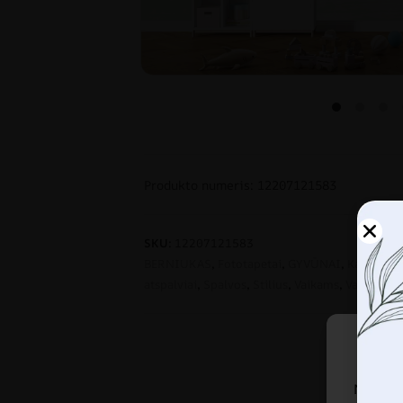
Produkto numeris: 12207121583
SKU:
12207121583
BERNIUKAS
,
Fototapetai
,
GYVŪNAI
,
Kambariu
atspalviai
,
Spalvos
,
Stilius
,
Vaikams
,
Vaikiškas
,
Naudoj