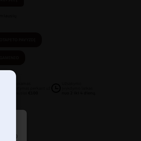
amiausių
OTAPETO PAVYZDĮ
 GAMINIO
Nemokamas
Užsakymo
pristatymas perkant už
įvykdymo laikas
mažiausiai
€100
nuo 2 iki 4 dienų.
 (arba)