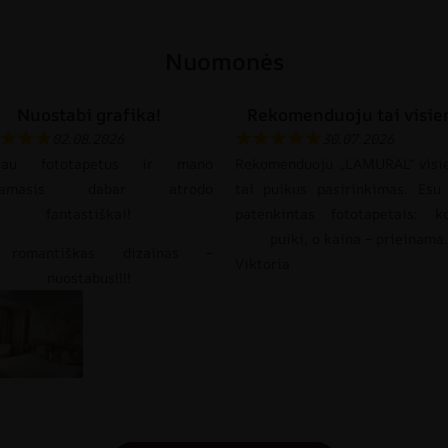
Nuomonės
Nuostabi grafika!
Rekomenduoju tai visie
02.08.2026
30.07.2026
gijau fototapetus ir mano
Rekomenduoju „LAMURAL“ visi
gamasis dabar atrodo
tai puikus pasirinkimas. Esu 
fantastiškai!
patenkintas fototapetais: k
puiki, o kaina – prieinama.
 romantiškas dizainas –
Viktoria
nuostabus!!!!