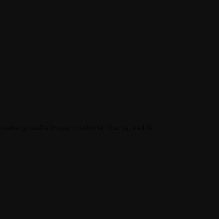
auka gniaužia kvapą ir sukuria iliuziją, kad iš