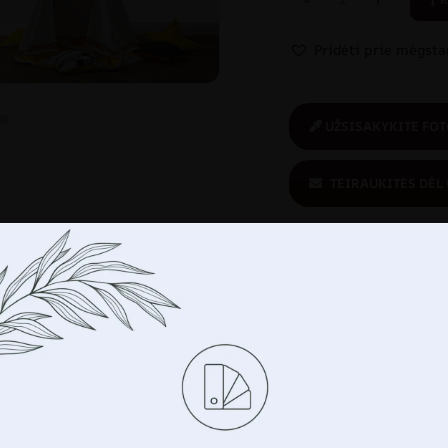
Pridėti prie mėgst
UŽSISAKYKITE FOT
TEIRAUKITĖS DĖL
Jūs perkate
saugiai:
i
,
MERGAITĖ
,
Pilkos spalvos
ekologiškas
produktas
VAIKUI
Tvarkykite savo privatumą
ame tokias technologijas kaip slapukus, kad saugotume ir