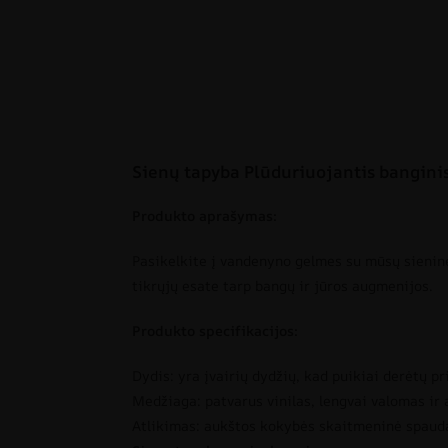
Sienų tapyba Plūduriuojantis bangini
Produkto aprašymas:
Pasikelkite į vandenyno gelmes su mūsų sienine 
tikrųjų esate tarp bangų ir jūros augmenijos.
Produkto specifikacijos:
Dydis: yra įvairių dydžių, kad puikiai derėtų pr
Medžiaga: patvarus vinilas, lengvai valomas ir
Atlikimas: aukštos kokybės skaitmeninė spauda