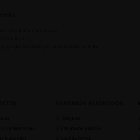
tmosferą
vos ilgai išlieka intensyvios
žeidžiant sienos
 įspūdingas kompozicijas savo namuose ar biure!
ACIJA
SVARBIOS NUORODOS
te su
Taisyklės
 ir pristatymas
Privatumo politika
i ir skundai
Skundo forma