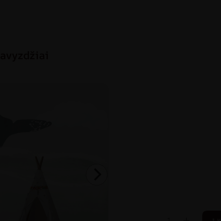
avyzdžiai
-
+
Į 