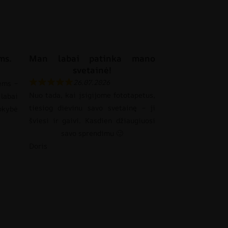
ms.
Man labai patinka mano
svetainė!
26.07.2026
ems –
Nuo tada, kai įsigijome fototapetus,
labai
tiesiog dievinu savo svetainę – ji
okybė
šviesi ir gaivi. Kasdien džiaugiuosi
savo sprendimu 🙂
Doris