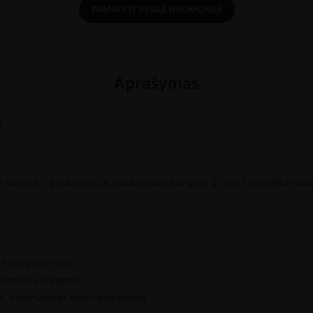
PAMATYTI VISAS NUOMONES
Aprašymas
s
tapyba, vaizduojančia plaukiojantį banginį. Ši itin tikroviška nuotr
ie jūsų interjero
 atsparus drėgmei
, atkartojanti kiekvieną detalę