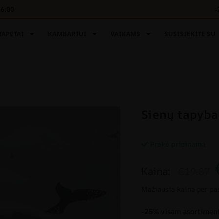
-
16:00
TAPETAI
KAMBARIUI
VAIKAMS
SUSISIEKITE SU
Sienų tapyba
Prekė prieinama
Kaina:
€19.87
Mažiausia kaina per pa
-25% visam asortiment