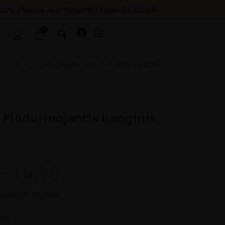
25% visame asortimente! Liko: 05:41:03
0
>
>
Sienų tapyba Plūduriuojantis banginis
 Plūduriuojantis banginis
€
14.90
starąsias 30 dienų:
€14.90
ui!