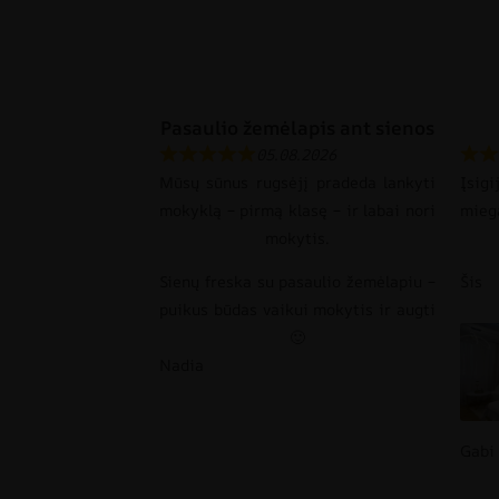
Pasaulio žemėlapis ant sienos
05.08.2026
Mūsų sūnus rugsėjį pradeda lankyti
Įsi
mokyklą – pirmą klasę – ir labai nori
mie
mokytis.
Sienų freska su pasaulio žemėlapiu –
Šis
puikus būdas vaikui mokytis ir augti
🙂
Nadia
Gabi