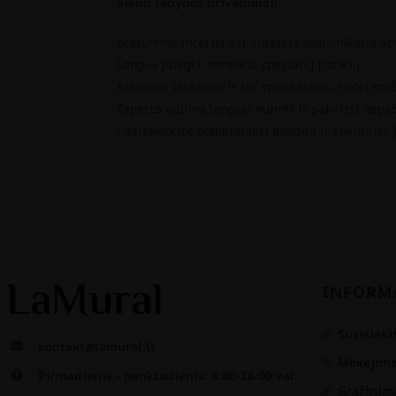
Sienų tapybos privalumai:
praturtina interjerą ir suteikia jam unikalią a
Lengva įdiegti, nereikia specialių įrankių
Atsparus blukimui ir UV spinduliams, todėl spal
Tapetus galima lengvai nuimti ir pakeisti nepa
Užsisakykite plaukiojantį banginį ir sukurkite
INFORM
Susisieki
kontakt@lamural.lt
Mokėjimas
Pirmadienis - penktadienis: 8:00-16:00 val.
Grąžinima