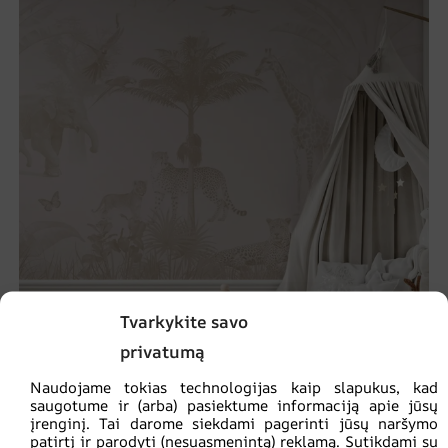
Tvarkykite savo
privatumą
Naudojame tokias technologijas kaip slapukus, kad
Harmony Safari sienų tapyba
saugotume ir (arba) pasiektume informaciją apie jūsų
įrenginį. Tai darome siekdami pagerinti jūsų naršymo
€
14.90
€
19.87
patirtį ir parodyti (nesuasmenintą) reklamą. Sutikdami su