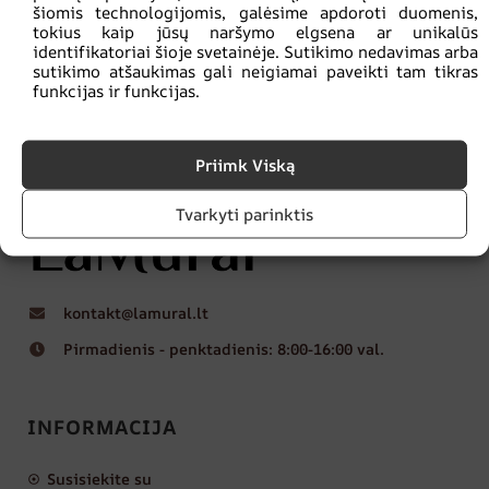
šiomis technologijomis, galėsime apdoroti duomenis,
tokius kaip jūsų naršymo elgsena ar unikalūs
identifikatoriai šioje svetainėje. Sutikimo nedavimas arba
sutikimo atšaukimas gali neigiamai paveikti tam tikras
funkcijas ir funkcijas.
Priimk Viską
Tvarkyti parinktis
kontakt@lamural.lt
Pirmadienis - penktadienis: 8:00-16:00 val.
INFORMACIJA
Susisiekite su