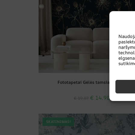
Naudoj
pasiekt
naršymo
techno
elgsena
sutikim
Fototapetai Gėlės tamsiame fone
€
14.90
€
19.87
SKATINIMAS!