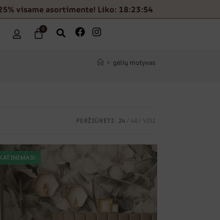
25% visame asortimente! Liko: 18:23:53
0
>
gėlių motyvas
PERŽIŪRĖTI:
24
48
VISI
KATINIMAS!