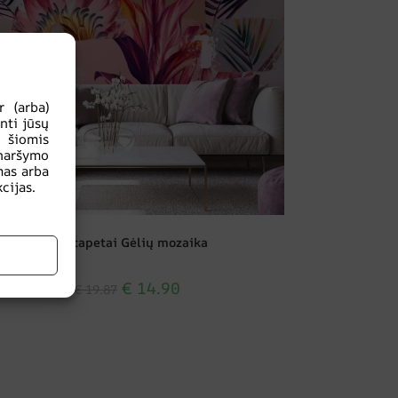
 (arba)
nti jūsų
u šiomis
naršymo
mas arba
cijas.
Fototapetai Gėlių mozaika
€
14.90
€
19.87