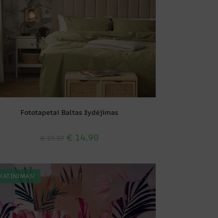
Fototapetai Baltas žydėjimas
€
14.90
€
19.87
KATINIMAS!