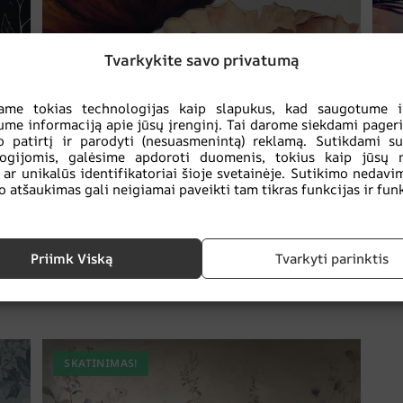
Tvarkykite savo privatumą
ame tokias technologijas kaip slapukus, kad saugotume ir
ume informaciją apie jūsų įrenginį. Tai darome siekdami pageri
 patirtį ir parodyti (nesuasmenintą) reklamą. Sutikdami s
logijomis, galėsime apdoroti duomenis, tokius kaip jūsų 
 ar unikalūs identifikatoriai šioje svetainėje. Sutikimo nedavi
o atšaukimas gali neigiamai paveikti tam tikras funkcijas ir funk
Fototapetai Gėlių grožis
Priimk Viską
Tvarkyti parinktis
€
14.90
€
19.87
SKATINIMAS!