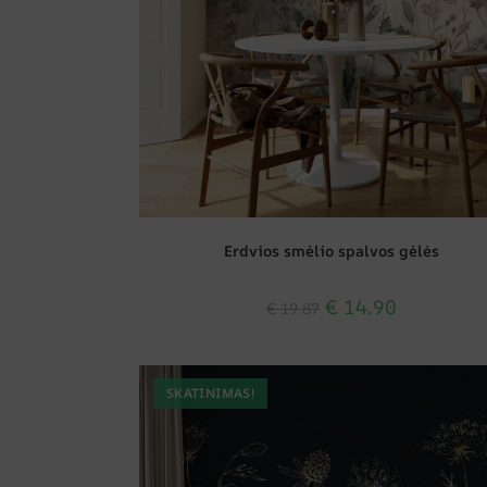
Erdvios smėlio spalvos gėlės
€
14.90
€
19.87
SKATINIMAS!