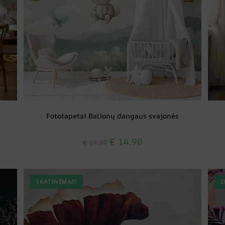
Fototapetai Balionų dangaus svajonės
€
14.90
€
19.87
SKATINIMAS!
S